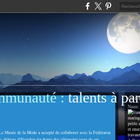
mmunauté :
talents à pa
QUI 
Name 
. Le Musée de la Mode a accepté de collaborer avec la Fédératon
au château d'Yverdon-les-bains des vêtements issus de ses