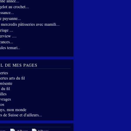
nne année...
gelot au crochet...
ssance...
te paysanne...
s mercredis pâtisseries avec mamili...
riage ...
erview ....
cances...
ules temari..
IL DE MES PAGES
ertes
rtes arts du fil
présente
 du fil
lles
vrages
tos
ays, mon monde
s de Suisse et d'ailleurs...