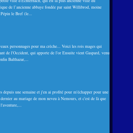
ite ville d'Echternach, qui est la plus ancienne ville du
ique de l’ancienne abbaye fondée par saint Willibrod, moine
 Pépin le Bref (le...
uveaux personnages pour ma crèche... Voici les rois mages qui
nt de l'Occident, qui apporte de l'or Ensuite vient Gaspard, venu
nfin Balthazar,...
s depuis une semaine et j'en ai profité pour m'échapper pour une
i dernier au mariage de mon neveu à Nemours, et c'est de là que
l'aventure,...