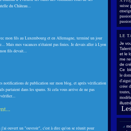
À Prop
suisse 
ntelle du Château...
enseig
passion
passion
LE T
avec mon fils au Luxembourg et en Allemagne, terminé un jour
Je vo
... Mais mes vacances n'étaient pas finies. Je devais aller à Lyon
Talent
on fils devait...
et le 
me res
de cré
Ce bl
le dom
d'aigui
les notifications de publication sur mon blog, et après vérification
créer d
ails partaient dans les spams. Si cela vous arrive de ne pas
toutes
vérifier...
modèle
illust
nt...
Les
me
 j'ai ouvert un "ouvroir", c'est à dire qu'on se réunit pour