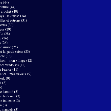
ie
(44)
couture
(44)
- crochet
(40)
ys - la Suisse
(34)
lles et patrons
(31)
ertes
(30)
ger
(29)
Ls
(28)
e
(26)
s
(26)
e suisse
(25)
t la garde suisse
(23)
ole
(18)
son - mon village
(12)
nes vaudoises
(12)
de France
(11)
elier - mes travaux
(9)
work
(9)
i
(8)
5)
de l'amitié
(3)
ie bretonne
(3)
ie indienne
(3)
on
(3)
x manuels
(3)