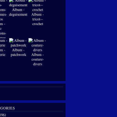
Album -
deguisements
Album -
tricot--
m -
crochet
s-
ions-
-mes-
os
m -
Album -
erie
patchwork
Album -
couture-
divers
GORIES
196)