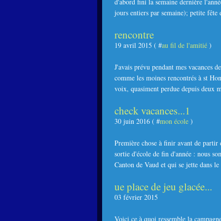
d'abord fini la semaine dernière l'anné
jours entiers par semaine); petite fête 
rencontre
19 avril 2015 ( #
au fil de l'amitié
)
J'avais prévu pendant mes vacances de 
comme les moines rencontrés à st Hono
voix, quasiment perdue depuis deux mo
check vacances...1
30 juin 2016 ( #
mon école
)
Première chose à finir avant de partir 
sortie d'école de fin d'année : nous so
Canton de Vaud et qui se jette dans le 
ue place de jeu glacée...
03 février 2015
Voici ce à quoi ressemble la campagne 