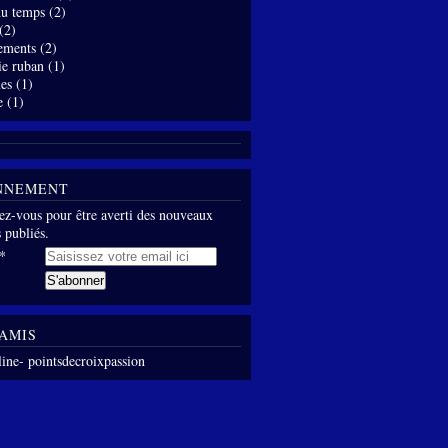
 du temps
(2)
(2)
ements
(2)
ie ruban
(1)
es
(1)
e
(1)
NNEMENT
z-vous pour être averti des nouveaux
s publiés.
AMIS
line- pointsdecroixpassion