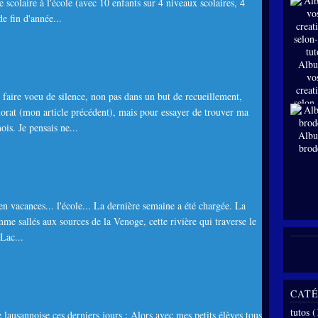
e scolaire à l'école (avec 10 enfants sur 4 niveaux scolaires, 4
de fin d'année...
Albu
vo
creat
faire voeu de silence, non pas dans un but de recueillement,
selon
rat (mon article précédent), mais pour essayer de trouver ma
tut
is. Je pensais ne...
Albu
brod
en vacances... l'école... La dernière semaine a été chargée. La
mme sallés aux sources de la Venoge, cette rivière qui traverse le
Lac...
CATÉ
tutos
(
lausannoise ces derniers jours : Alors avec mes petits élèves tous