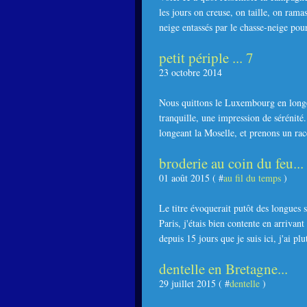
les jours on creuse, on taille, on rama
neige entassés par le chasse-neige pour
petit périple ... 7
23 octobre 2014
Nous quittons le Luxembourg en longea
tranquille, une impression de sérénité
longeant la Moselle, et prenons un rac
broderie au coin du feu...
01 août 2015 ( #
au fil du temps
)
Le titre évoquerait putôt des longues s
Paris, j'étais bien contente en arrivan
depuis 15 jours que je suis ici, j'ai plut
dentelle en Bretagne...
29 juillet 2015 ( #
dentelle
)