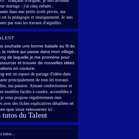
os :
française d'origine, je suis devenue
par mariage ; j'ai cinq enfants ;
nante dans une petite école privée, ma
 est la pédagogie et enseignement. Je suis
née par tous les travaux d'aiguilles.
ALENT
us souhaite une bonne balade au fil du
, la rivière qui passe dans mon village,
long de laquelle je me promène pour
sourcer et trouver de nouvelles idées
ations en couture.
og es
t un espace de partage d'idées dans
aine principalement de tous les travaux
lles,
ma passion. Aimant confectionner et
es modèles faciles à coudre, accessibles à
,
je vous propose régulièrement mes
et
s avec des fiches explicatives détaillées
rées que vous retouverez ici :
 tutos du Talent
s tutos...