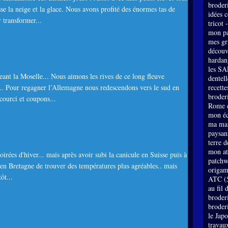
broder
sse la neige et la glace. Nous avons profité des énormes tas de
idées 
 transformer...
tricot 
mon pa
mes gri
découv
hardan
les SA
nt la Moselle... Nous aimons les rives de ce long fleuve
dentell
... Pour regagner l’Allemagne nous redescendons vers le sud en
recette
broderi
courci et coupons...
Rome e
mon éc
ma mai
paysan
terre 
mon at
oirées d'hiver... mais après avoir subi la canicule en Suisse puis à
patch
t en Bretagne de trouver des températures plus agréables.. mais
origam
ôt...
ATC
(
au fil 
broder
broder
le Jap
travau