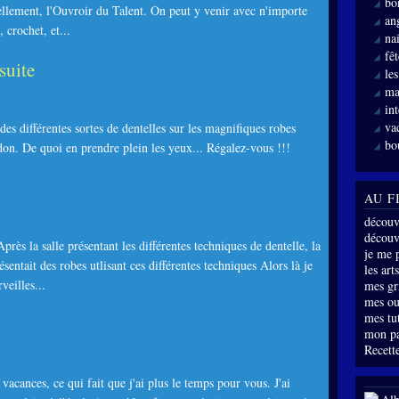
bo
ellement, l'Ouvroir du Talent. On peut y venir avec n'importe
an
 crochet, et...
nai
fê
 suite
le
ma
int
va
s différentes sortes de dentelles sur les magnifiques robes
bo
n. De quoi en prendre plein les yeux... Régalez-vous !!!
AU F
découv
découve
Après la salle présentant les différentes techniques de dentelle, la
je me 
entait des robes utlisant ces différentes techniques Alors là je
les arts
veilles...
mes gri
mes ou
mes tu
mon p
Recette
acances, ce qui fait que j'ai plus le temps pour vous. J'ai