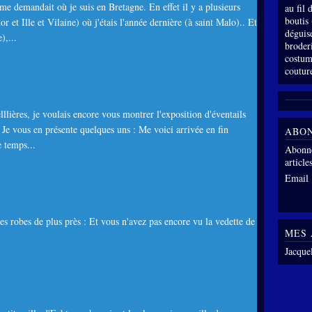
e demandait où je suis en Bretagne. En effet il y a plusieurs
au fil
boutis
 et Ille et Vilaine) où j'étais l'année dernière (à saint Malo).. Et
déguis
),...
broder
costum
coutur
lllières, je voulais encore vous montrer l'exposition d'éventails
. Je vous en présente quelques uns : Me voici arrivée en fin
ABO
e temps...
Abonne
article
Email
es robes de plus près : Et vous n'avez pas encore vu la vedette de
MES 
Jacque