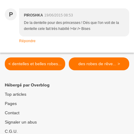
P
PIROSHKA
19/06/2015 08:53
De la dentelle pour des princesses ! Dés que l'on voit de la
dentelle cele fait très habillé !<br /> Bises
Répondre
< dentelles et belles robes...
des robes de rêve... >
Hébergé par Overblog
Top articles
Pages
Contact
Signaler un abus
C.G.U.