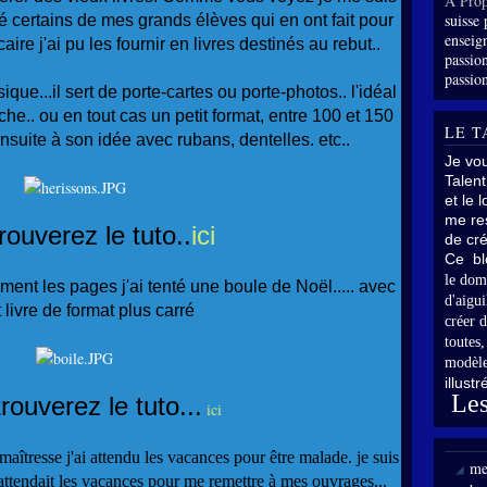
À Prop
suisse 
 certains de mes grands élèves qui en ont fait pour
enseig
aire j'ai pu les fournir en livres destinés au rebut..
passion
passion
ique...il sert de porte-cartes ou porte-photos.. l'idéal
oche.. ou en tout cas un petit format, entre 100 et 150
LE T
nsuite à son idée avec rubans, dentelles. etc..
Je vo
Talent
et le 
me res
rouverez le tuto..
ici
de cré
Ce bl
le dom
ment les pages j'ai tenté une boule de Noël..... avec
d'aigui
t livre de format plus carré
créer d
toutes
modèle
illust
Les
rouverez le tuto...
ici
aîtresse j'ai attendu les vacances pour être malade. je suis
me
 attendait les vacances pour me remettre à mes ouvrages...