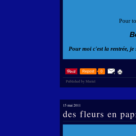
Pour tou
B
Pour moi c'est la rentrée, je 
Repost
0
Published by Muriel
15 mai 2011
des fleurs en papi