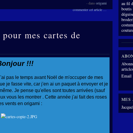
-
dans
origami
au fil
boutis
commenter cet article
…
déguis
broder
costum
coutur
i pour mes cartes de
ABO
Bonjour !!!
Abonne
article
Email
n'ai pas le temps avant Noël de m'occuper de mes
ue je fasse vite, car j'en ai un paquet à envoyer et je
-même. Je pense qu'elles sont toutes arrivées (sauf
eux vous les montrer . Cette année j'ai fait des roses
MES 
es vents en origami :
Jacque