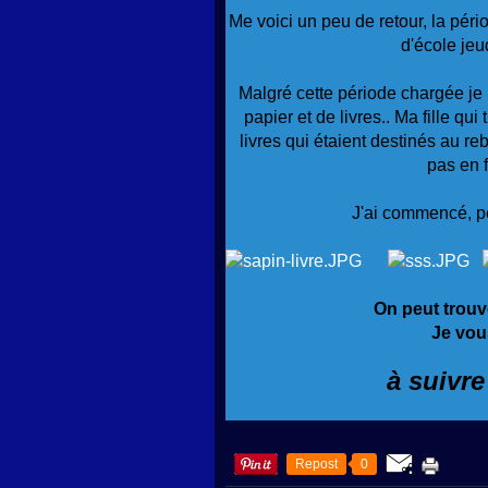
Me voici un peu de retour, la péri
d'école jeu
Malgré cette période chargée je 
papier et de livres.. Ma fille q
livres qui étaient destinés au reb
pas en f
J'ai commencé, pé
On peut trouv
Je vous
à suivre
Repost
0