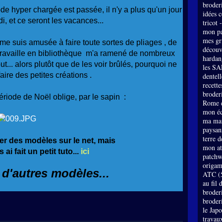
broder
ode hyper chargée est passée, il n'y a plus qu'un jour
idées 
di, et ce seront les vacances...
tricot 
mon pa
mes gri
me suis amusée à faire toute sortes de pliages , de
découv
ui travaille en bibliothèque m'a ramené de nombreux
hardan
ut... alors plutôt que de les voir brûlés, pourquoi ne
les SA
aire des petites créations .
dentell
recette
broderi
riode de Noël oblige, par le sapin :
Rome e
mon éc
ma mai
paysan
terre 
er des modèles sur le net, mais
mon at
 ai fait un petit tuto...
ici
patch
origam
 d'autres modèles...
ATC
(
au fil 
broder
broder
le Jap
travau