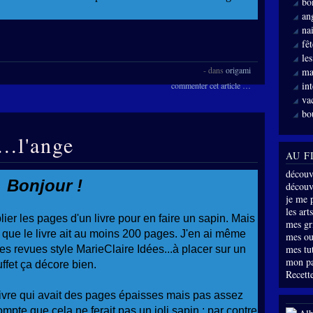
bo
an
nai
fê
le
-
dans
origami
ma
int
commenter cet article
…
va
bo
...l'ange
AU F
découv
Bonjour !
découve
je me 
les arts
ier les pages d'un livre pour en faire un sapin. Mais
mes gri
ut que le livre ait au moins 200 pages. J'en ai même
mes ou
mes tu
s revues style MarieClaire Idées...à placer sur un
mon p
uffet ça décore bien.
Recette
livre qui avait des pages épaisses mais pas assez
pte que cela ne ferait pas un joli sapin ; par contre