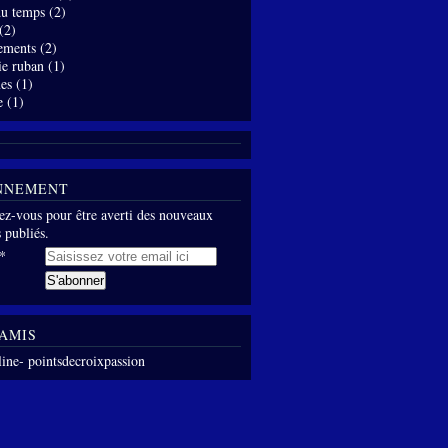
 du temps
(2)
(2)
ements
(2)
ie ruban
(1)
es
(1)
e
(1)
NNEMENT
z-vous pour être averti des nouveaux
s publiés.
AMIS
line- pointsdecroixpassion