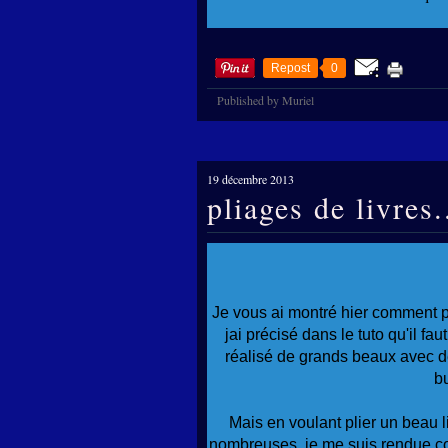
Repost
0
Published by Muriel
19 décembre 2013
pliages de livres.
Je vous ai montré hier comment pl
jai précisé dans le tuto qu'il fa
réalisé de grands beaux avec de
b
Mais en voulant plier un beau 
nombreuses, je me suis rendue com