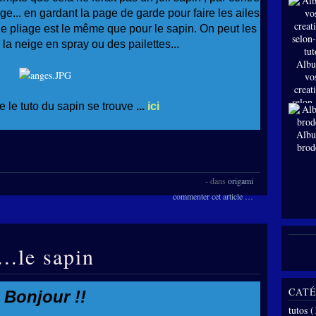
nge... en gardant la page de garde pour faire les ailes
 le pliage est le même que pour le sapin. On peut les
la neige en spray ou des pailettes...
Albu
vo
creat
selon
e le tuto du sapin se trouve
...
ici
tut
Albu
brod
-
dans
origami
commenter cet article
…
...le sapin
CATÉ
Bonjour !!
tutos
(