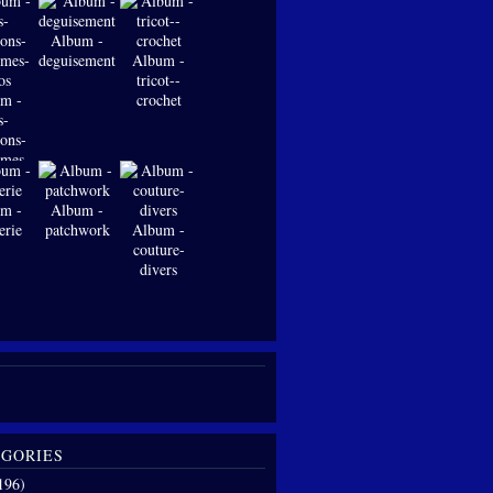
Album -
deguisements
Album -
tricot--
m -
crochet
s-
ions-
-mes-
os
m -
Album -
erie
patchwork
Album -
couture-
divers
GORIES
196)