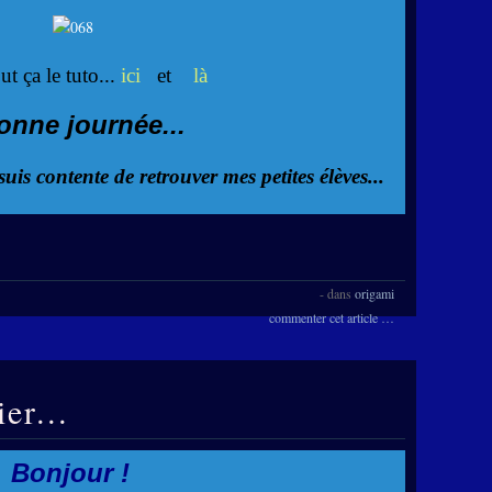
t ça le tuto...
ici
et
là
onne journée...
suis contente de retrouver mes petites élèves...
-
dans
origami
commenter cet article
…
er...
Bonjour !