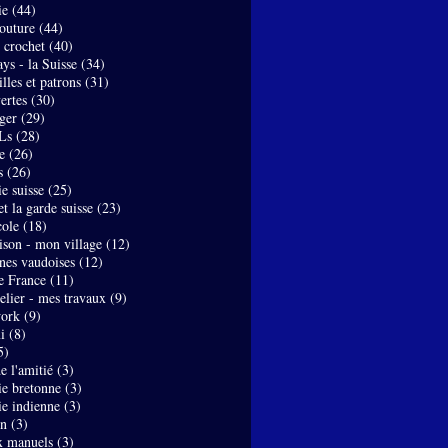
ie
(44)
couture
(44)
- crochet
(40)
ys - la Suisse
(34)
lles et patrons
(31)
ertes
(30)
ger
(29)
Ls
(28)
e
(26)
s
(26)
e suisse
(25)
t la garde suisse
(23)
ole
(18)
son - mon village
(12)
nes vaudoises
(12)
de France
(11)
elier - mes travaux
(9)
work
(9)
i
(8)
5)
de l'amitié
(3)
ie bretonne
(3)
ie indienne
(3)
on
(3)
x manuels
(3)