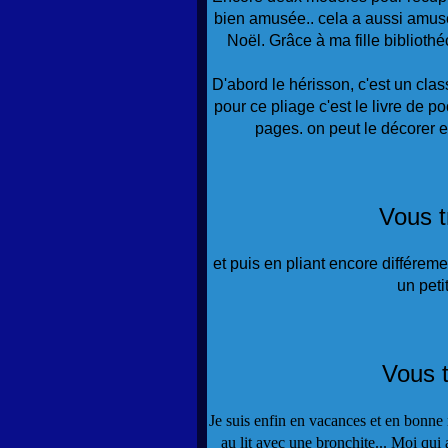
bien amusée.. cela a aussi amusé
Noël. Grâce à ma fille bibliothéc
D'abord le hérisson, c'est un class
pour ce pliage c'est le livre de p
pages. on peut le décorer e
Vous t
et puis en pliant encore différeme
un peti
Vous t
Je suis enfin en vacances et en bonne m
au lit avec une bronchite... Moi qui