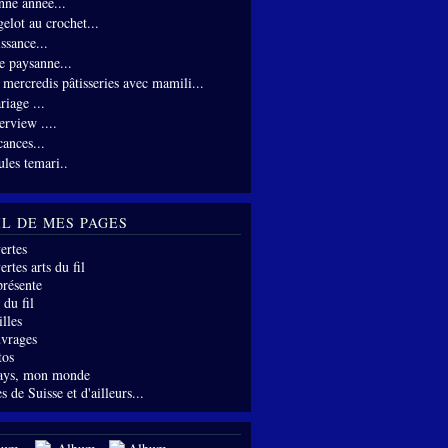
nne année...
gelot au crochet...
ssance...
te paysanne...
s mercredis pâtisseries avec mamili...
riage ...
erview ....
cances...
ules temari..
IL DE MES PAGES
ertes
rtes arts du fil
présente
 du fil
lles
vrages
tos
ays, mon monde
s de Suisse et d'ailleurs...