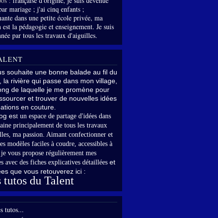
os :
française d'origine, je suis devenue
par mariage ; j'ai cinq enfants ;
nante dans une petite école privée, ma
 est la pédagogie et enseignement. Je suis
née par tous les travaux d'aiguilles.
ALENT
us souhaite une bonne balade au fil du
, la rivière qui passe dans mon village,
long de laquelle je me promène pour
sourcer et trouver de nouvelles idées
ations en couture.
og es
t un espace de partage d'idées dans
aine principalement de tous les travaux
lles,
ma passion. Aimant confectionner et
es modèles faciles à coudre, accessibles à
,
je vous propose régulièrement mes
et
s avec des fiches explicatives détaillées
rées que vous retouverez ici :
 tutos du Talent
s tutos...