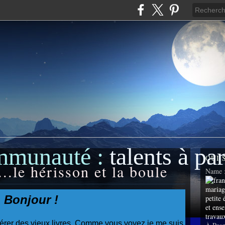
mmunauté :
talents à pa
QUI 
...le hérisson et la boule
Name 
Bonjour !
rer des vieux livres. Comme vous voyez je me suis