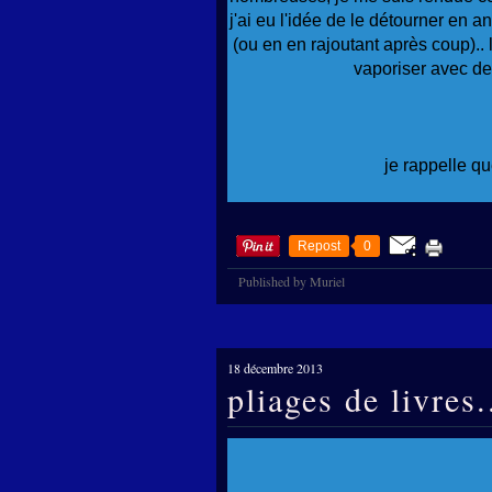
j'ai eu l'idée de le détourner en a
(ou en en rajoutant après coup)..
vaporiser avec de 
je rappelle qu
Repost
0
Published by Muriel
18 décembre 2013
pliages de livres.