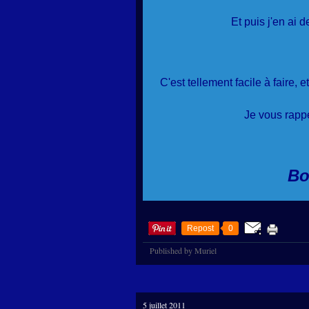
Et puis j'en ai 
C'est tellement facile à faire, et
Je vous rappe
Bo
Repost
0
Published by Muriel
5 juillet 2011