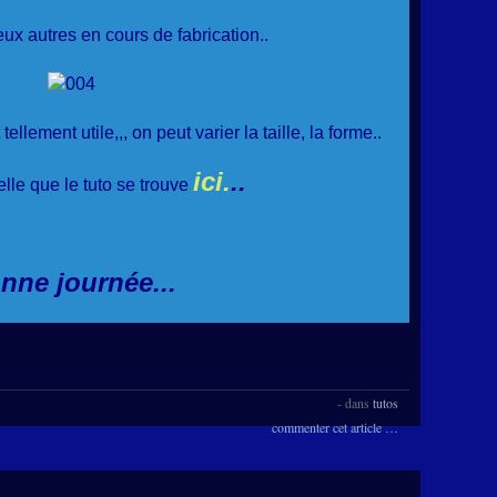
deux autres en cours de fabrication..
 tellement utile,,, on peut varier la taille, la forme..
ici.
..
lle que le tuto se trouve
nne journée...
-
dans
tutos
commenter cet article
…