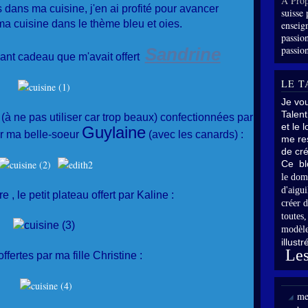
À Prop
dans ma cuisine, j'en ai profité pour avancer
suisse 
a cuisine dans le thème bleu et oies.
enseig
passion
passion
Sandrine
sant cadeau que m'avait offert
LE T
Je vo
Talent
 (à ne pas utiliser car trop beaux) confectionnées par
et le 
Guylaine
par ma belle-soeur
(avec les canards) :
me res
de cré
Ce bl
le dom
d'aigui
re ,
le petit plateau offert par Kaline :
créer d
toutes
modèle
illust
Les
offertes par ma fille Christine :
me