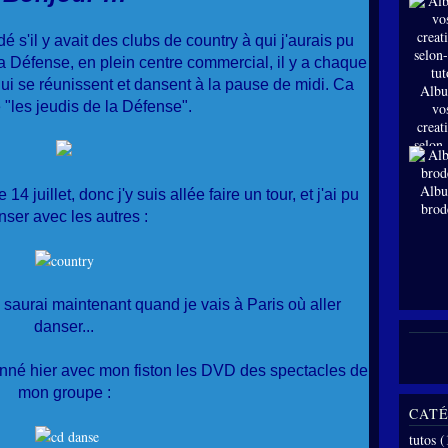
dé s'il y avait des clubs de country à qui j'aurais pu
 la Défense, en plein centre commercial, il y a chaque
ui se réunissent et dansent à la pause de midi. Ca
Albu
 "les jeudis de la Défense".
vo
creat
selon
tut
Albu
 14 juillet, donc j'y suis allée faire un tour, et j'ai pu
brod
nser avec les autres :
e saurai maintenant quand je vais à Paris où aller
danser...
sionné hier avec mon fiston les DVD des spectacles de
mon groupe :
CATÉ
tutos
(