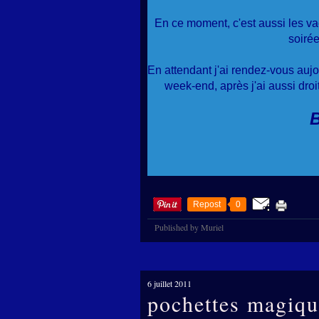
En ce moment, c'est aussi les va
soirée
En attendant j'ai rendez-vous aujou
week-end, après j'ai aussi dro
B
Repost
0
Published by Muriel
6 juillet 2011
pochettes magiqu