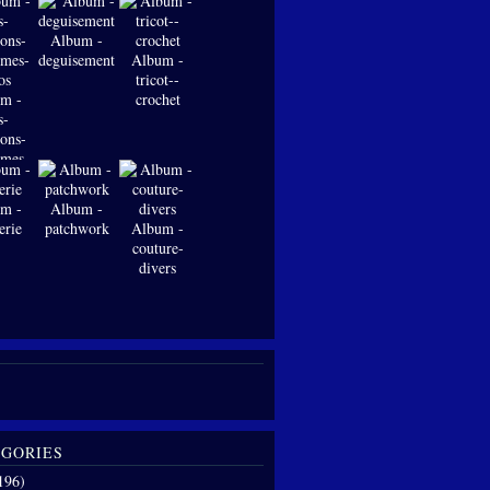
Album -
deguisements
Album -
tricot--
m -
crochet
s-
ions-
-mes-
os
m -
Album -
erie
patchwork
Album -
couture-
divers
GORIES
196)