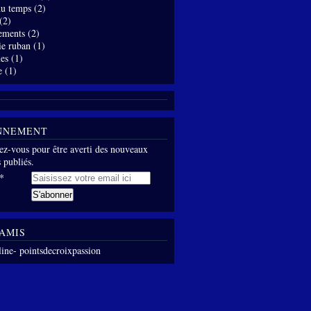
 du temps
(2)
(2)
ements
(2)
ie ruban
(1)
es
(1)
e
(1)
NNEMENT
z-vous pour être averti des nouveaux
s publiés.
AMIS
line- pointsdecroixpassion