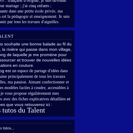
os :
française d'origine, je suis devenue
par mariage ; j'ai cinq enfants ;
nante dans une petite école privée, ma
 est la pédagogie et enseignement. Je suis
née par tous les travaux d'aiguilles.
ALENT
us souhaite une bonne balade au fil du
, la rivière qui passe dans mon village,
long de laquelle je me promène pour
sourcer et trouver de nouvelles idées
ations en couture.
og es
t un espace de partage d'idées dans
aine principalement de tous les travaux
lles,
ma passion. Aimant confectionner et
es modèles faciles à coudre, accessibles à
,
je vous propose régulièrement mes
et
s avec des fiches explicatives détaillées
rées que vous retouverez ici :
 tutos du Talent
s tutos...