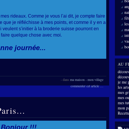
bo
an
nai
 mes rideaux. Comme je vous l'ai dit, je compte faire
fê
re que je réfléchisse à mes points, et comme il y en a
le
veulent s'initier à la broderie suisse pourront en
ma
r faire quelque chose avec moi.
int
va
nne journée...
bo
AU F
découv
découve
-
dans
ma maison - mon village
je me 
commenter cet article
…
les arts
mes gri
mes ou
mes tu
aris...
mon p
Recette
Bonjour !!!