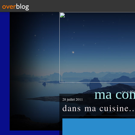
ma co
10
20
30
40
50
<<
<
60
28 juillet 2011
dans ma cuisine..