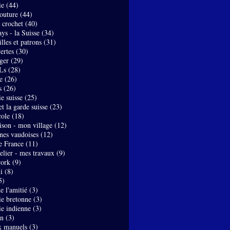
ie
(44)
couture
(44)
- crochet
(40)
ys - la Suisse
(34)
lles et patrons
(31)
ertes
(30)
ger
(29)
Ls
(28)
e
(26)
s
(26)
e suisse
(25)
t la garde suisse
(23)
ole
(18)
son - mon village
(12)
nes vaudoises
(12)
de France
(11)
elier - mes travaux
(9)
work
(9)
i
(8)
5)
de l'amitié
(3)
ie bretonne
(3)
ie indienne
(3)
on
(3)
x manuels
(3)