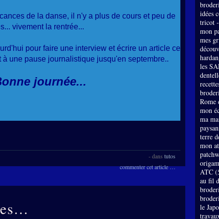
broder
idées 
cances de la danse, il n'y a plus de cours et peu de
tricot 
s... vivement la rentrée...
mon pa
mes gri
rd'hui pour faire une interview et écrire un article ce
découv
hardan
it à une pause journalistique jusqu'en septembre..
les SA
dentell
onne journée...
recette
broderi
Rome e
mon éc
ma mai
paysan
terre 
mon at
patch
-
dans
tutos
origam
commenter cet article
…
ATC
(
au fil 
broder
broder
es...
le Jap
travau