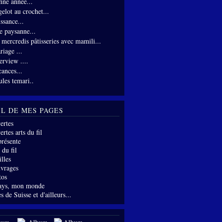
nne année...
gelot au crochet...
ssance...
te paysanne...
s mercredis pâtisseries avec mamili...
riage ...
erview ....
cances...
ules temari..
IL DE MES PAGES
ertes
rtes arts du fil
présente
 du fil
lles
vrages
tos
ays, mon monde
s de Suisse et d'ailleurs...