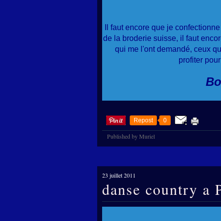
Il faut encore que je confectionne
de la broderie suisse, il faut enco
qui me l'ont demandé, ceux qui 
profiter pou
Bo
Repost
0
Published by Muriel
23 juillet 2011
danse country a P