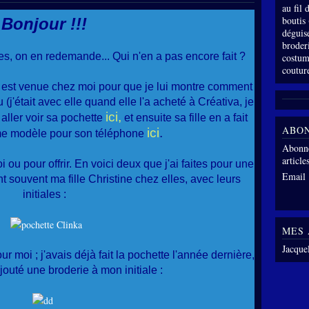
au fil
boutis
Bonjour !!!
déguis
broder
s, on en redemande... Qui n'en a pas encore fait ?
costum
coutur
 est venue chez moi pour que je lui montre comment
ssu (j'était avec elle quand elle l'a acheté à Créativa, je
ici,
 aller voir sa pochette
et ensuite sa fille en a fait
ABO
ici
.
me modèle pour son téléphone
Abonne
article
i ou pour offrir. En voici deux que j'ai faites pour une
Email
souvent ma fille Christine chez elles, avec leurs
initiales :
MES 
Jacque
ur moi ; j'avais déjà fait la pochette l'année dernière,
ajouté une broderie à mon initiale :