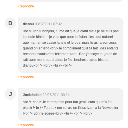
Répondre
D
dianou
03/07/2011 07:32
<br /> <br /> bonjour, tu me dit que je court mais je ne suis pas
la seule hihihih , je vois que pour le fiston c'est tout naturel
que maman se casse la tête et le dos, mais tu as raison aussi
quand on entend<br /> le compliment qu'il t'a fait , des enfants
reconnaissants c'est tellement rare ! Bon j'essaye toujours de
rattraper mon retard, alors je file, tendres et gros bisous,
dianou<br /> <br /> <br /> <br />
Répondre
J
Joelaindien
03/07/2011 00:14
<br /> <br /> Je te remercie pour ton gentil com qui m'a fait
plaisir !<br /> Tu peux me suivre en t'inscrivant à la Newsletter
!<br /> Bonne soirée<br /> <br /> <br /> <br />
Répondre