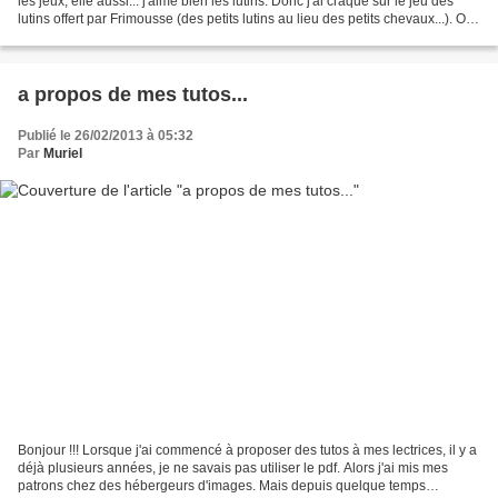
les jeux, elle aussi... j'aime bien les lutins. Donc j'ai craqué sur le jeu des
lutins offert par Frimousse (des petits lutins au lieu des petits chevaux...). On
a décidé avec...
a propos de mes tutos...
Publié le 26/02/2013 à 05:32
Par
Muriel
Bonjour !!! Lorsque j'ai commencé à proposer des tutos à mes lectrices, il y a
déjà plusieurs années, je ne savais pas utiliser le pdf. Alors j'ai mis mes
patrons chez des hébergeurs d'images. Mais depuis quelque temps