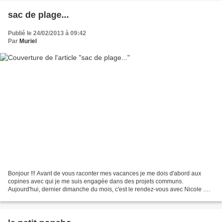
sac de plage...
Publié le 24/02/2013 à 09:42
Par
Muriel
Bonjour !!! Avant de vous raconter mes vacances je me dois d'abord aux
copines avec qui je me suis engagée dans des projets communs.
Aujourd'hui, dernier dimanche du mois, c'est le rendez-vous avec Nicole .
Avec elle on avance à on rythme, on choisit...