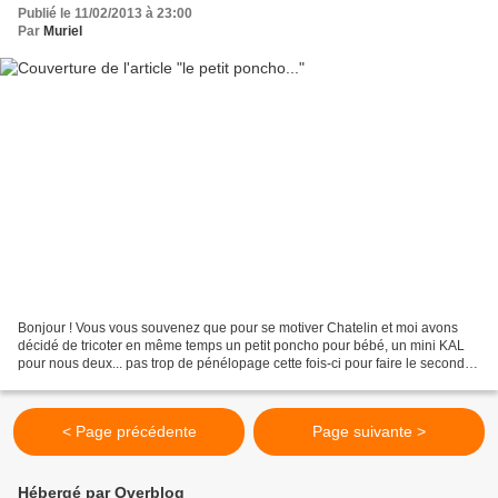
Publié le 11/02/2013 à 23:00
Par
Muriel
Bonjour ! Vous vous souvenez que pour se motiver Chatelin et moi avons
décidé de tricoter en même temps un petit poncho pour bébé, un mini KAL
pour nous deux... pas trop de pénélopage cette fois-ci pour faire le second
devant (mais fini seulement hier...
< Page précédente
Page suivante >
Hébergé par Overblog