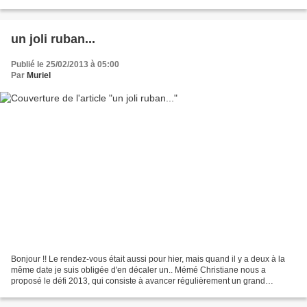
plusieurs lectrices m'ont signalé...
un joli ruban...
Publié le 25/02/2013 à 05:00
Par
Muriel
Bonjour !! Le rendez-vous était aussi pour hier, mais quand il y a deux à la
même date je suis obligée d'en décaler un.. Mémé Christiane nous a
proposé le défi 2013, qui consiste à avancer régulièrement un grand
ouvrage et le montrer deux fois par mois....