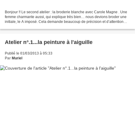
Bonjour !! Le second atelier : la broderie blanche avec Carole Magne . Une
femme charmante aussi, qui explique très bien… nous devions broder une
initiale, le A imposé. Cela demande beaucoup de précision et d’attention
pour être bien régulier. Et moi...
Atelier n°.1...la peinture à l'aiguille
Publié le 01/03/2013 à 05:33
Par
Muriel