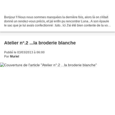
Bonjour !! Nous nous sommes manquées la dernière fois, alors là on s'était
donné un rendez-vous précis, et jai enfin pu rencontrer Luna.. A son épaule
le sac que je lui avais confectionné : tuto.. ici J'ai été bien contente de la voir
enfin en vrai......
Atelier n°.2 ...la broderie blanche
Publié le 03/03/2013 à 06:00
Par
Muriel