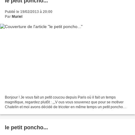
le petit poncho...
Publié le 19/02/2013 à 20:00
Par
Muriel
Bonjour ! Je vous fait un petit coucou depuis Paris où il fait un temps
magnifique, regardez plutôt : ,,,V ous vous souvenez que pour se motiver
Chatelin et moi avons décidé de tricoter en même temps un petit poncho
pour bébé, un mini KAL pour nous deux......
le petit poncho...