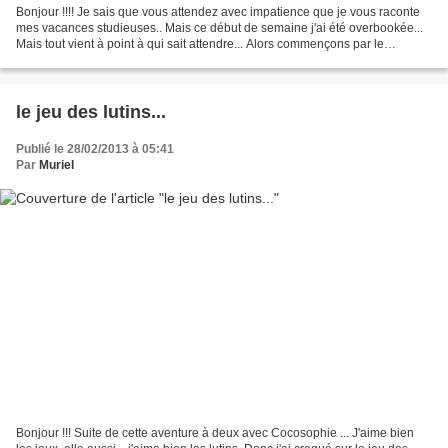
Bonjour !!!! Je sais que vous attendez avec impatience que je vous raconte
mes vacances studieuses.. Mais ce début de semaine j'ai été overbookée...
Mais tout vient à point à qui sait attendre... Alors commençons par le
commencement... Me voici à l’entrée...
le jeu des lutins...
Publié le 28/02/2013 à 05:41
Par
Muriel
Bonjour !!! Suite de cette aventure à deux avec Cocosophie ... J'aime bien