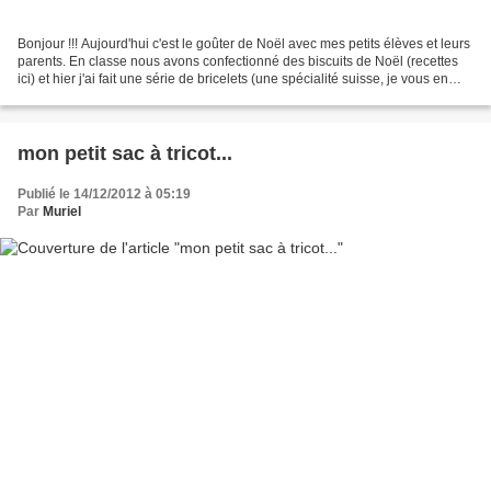
Bonjour !!! Aujourd'hui c'est le goûter de Noël avec mes petits élèves et leurs
parents. En classe nous avons confectionné des biscuits de Noël (recettes
ici) et hier j'ai fait une série de bricelets (une spécialité suisse, je vous en
parle ici, recette...
mon petit sac à tricot...
Publié le 14/12/2012 à 05:19
Par
Muriel