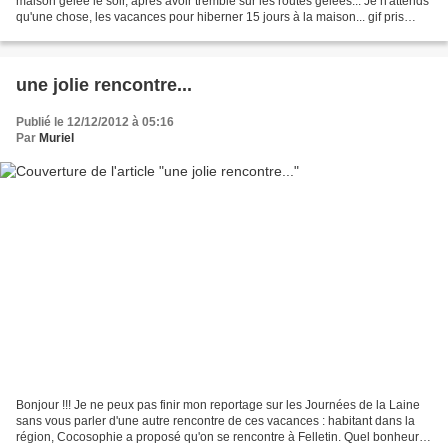
maison gelée le soir, après avoir tremblé sur les routes gelées... Je n'attends
qu'une chose, les vacances pour hiberner 15 jours à la maison... gif pris
chez : http://www.cerisetteetlart.com/...
une jolie rencontre...
Publié le 12/12/2012 à 05:16
Par
Muriel
Bonjour !!! Je ne peux pas finir mon reportage sur les Journées de la Laine
sans vous parler d'une autre rencontre de ces vacances : habitant dans la
région, Cocosophie a proposé qu'on se rencontre à Felletin. Quel bonheur