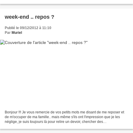
de se rencontrer en vrai alors...
week-end .. repos ?
Publié le 09/12/2012 à 11:10
Par
Muriel
Bonjour !!! Je vous remercie de vos petits mots me disant de me reposer et
de m'occuper de ma famille.. mais même s'ils ont l'impression que je les
néglige, je suis toujours là pour relire un devoir, chercher des
renseigements, aller faire imprimer un...