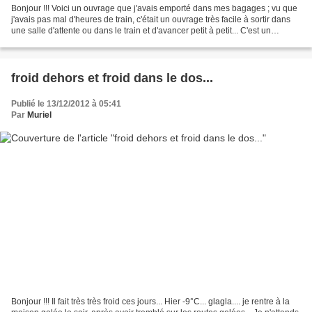
Bonjour !!! Voici un ouvrage que j'avais emporté dans mes bagages ; vu que
j'avais pas mal d'heures de train, c'était un ouvrage très facile à sortir dans
une salle d'attente ou dans le train et d'avancer petit à petit... C'est un
modèle proposé par Jaffy,...
froid dehors et froid dans le dos...
Publié le 13/12/2012 à 05:41
Par
Muriel
Bonjour !!! Il fait très très froid ces jours... Hier -9°C... glagla.... je rentre à la