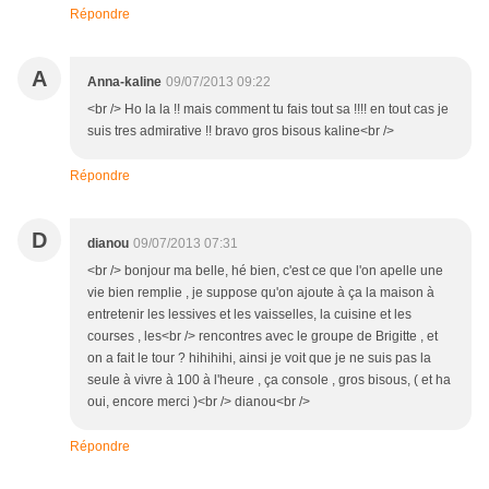
Répondre
A
Anna-kaline
09/07/2013 09:22
<br /> Ho la la !! mais comment tu fais tout sa !!!! en tout cas je
suis tres admirative !! bravo gros bisous kaline<br />
Répondre
D
dianou
09/07/2013 07:31
<br /> bonjour ma belle, hé bien, c'est ce que l'on apelle une
vie bien remplie , je suppose qu'on ajoute à ça la maison à
entretenir les lessives et les vaisselles, la cuisine et les
courses , les<br /> rencontres avec le groupe de Brigitte , et
on a fait le tour ? hihihihi, ainsi je voit que je ne suis pas la
seule à vivre à 100 à l'heure , ça console , gros bisous, ( et ha
oui, encore merci )<br /> dianou<br />
Répondre