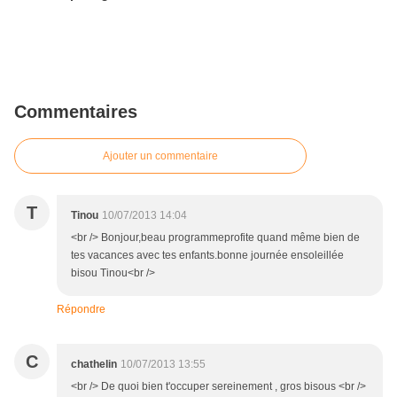
Commentaires
Ajouter un commentaire
T
Tinou
10/07/2013 14:04
<br /> Bonjour,beau programmeprofite quand même bien de
tes vacances avec tes enfants.bonne journée ensoleillée
bisou Tinou<br />
Répondre
C
chathelin
10/07/2013 13:55
<br /> De quoi bien t'occuper sereinement , gros bisous <br />