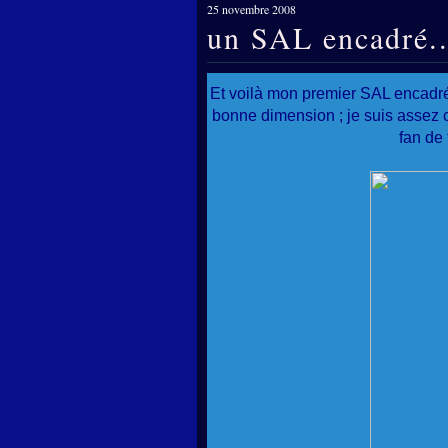
25 novembre 2008
un SAL encadré..
Et voilà mon premier SAL encadré ; 
bonne dimension ; je suis assez co
fan de 