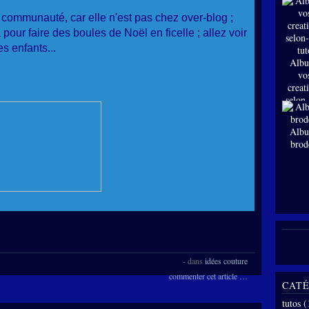
a communauté, car elle n'est pas chez over-blog ;
our faire des boules de Noël en ficelle ; allez voir
s enfants...
Albu
vo
creat
selon
tut
Albu
brod
-
dans
idées couture
commenter cet article
…
CATÉ
tutos
(