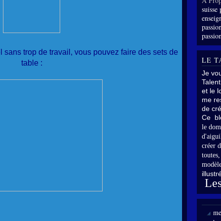
À Prop
suisse 
enseig
passion
passion
l sans trop de travail, vous pouvez faire des sets de
LE T
table :
Je vo
Talent
et le 
me res
de cré
Ce bl
le dom
d'aigui
créer d
toutes
modèle
illust
Les
me