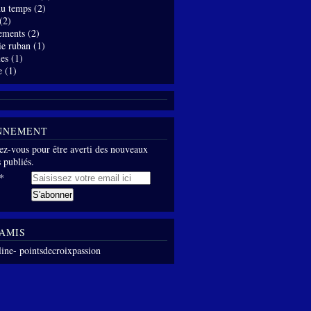
 du temps
(2)
(2)
ements
(2)
ie ruban
(1)
es
(1)
e
(1)
NNEMENT
z-vous pour être averti des nouveaux
s publiés.
AMIS
line- pointsdecroixpassion