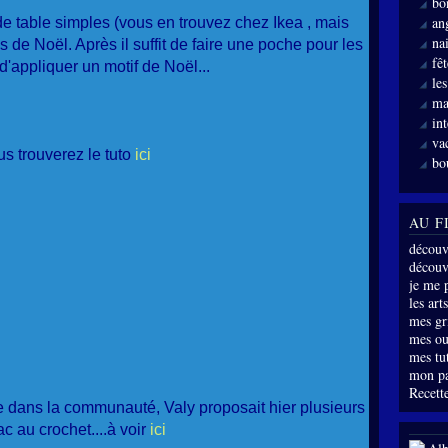
bo
an
 de table simples (vous en trouvez chez Ikea , mais
nai
us de Noël. Après il suffit de faire une poche pour les
fê
d'appliquer un motif de Noël...
le
ma
int
va
s trouverez le tuto
ici
bo
AU F
découv
découve
je me 
les arts
mes gri
mes ou
mes tu
mon p
Recette
dans la communauté, Valy proposait hier plusieurs
c au crochet....à voir
ici