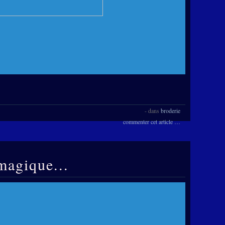
-
dans
broderie
commenter cet article
…
magique...