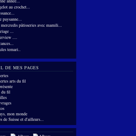
nne année...
gelot au crochet...
ssance...
te paysanne...
s mercredis pâtisseries avec mamili...
riage ...
erview ....
cances...
ules temari..
IL DE MES PAGES
ertes
rtes arts du fil
présente
 du fil
lles
vrages
tos
ays, mon monde
s de Suisse et d'ailleurs...