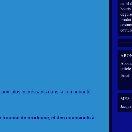
au fil
boutis
déguis
broder
costum
coutur
ABO
Abonne
article
Email
aux tutos interéssants dans la comnunauté :
MES 
Jacque
e trousse de brodeuse, et des coussinets à