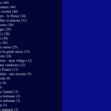
ie
(44)
couture
(44)
- crochet
(40)
ys - la Suisse
(34)
lles et patrons
(31)
ertes
(30)
ger
(29)
Ls
(28)
e
(26)
s
(26)
e suisse
(25)
t la garde suisse
(23)
ole
(18)
son - mon village
(12)
nes vaudoises
(12)
de France
(11)
elier - mes travaux
(9)
work
(9)
i
(8)
5)
de l'amitié
(3)
ie bretonne
(3)
ie indienne
(3)
on
(3)
x manuels
(3)