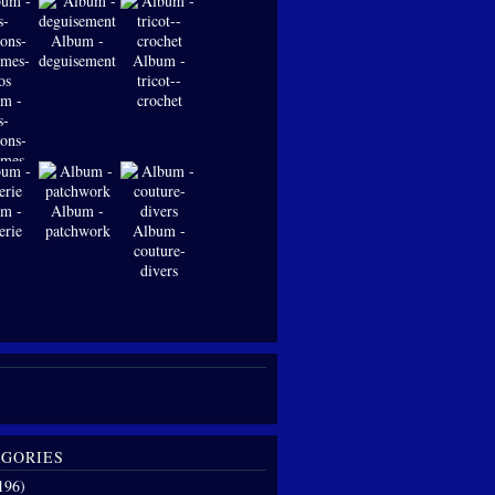
Album -
deguisements
Album -
tricot--
m -
crochet
s-
ions-
-mes-
os
m -
Album -
erie
patchwork
Album -
couture-
divers
GORIES
196)