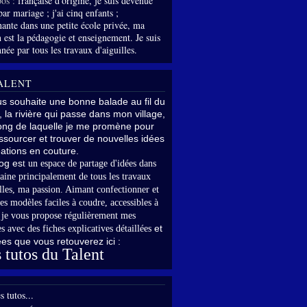
os :
française d'origine, je suis devenue
par mariage ; j'ai cinq enfants ;
nante dans une petite école privée, ma
 est la pédagogie et enseignement. Je suis
née par tous les travaux d'aiguilles.
ALENT
us souhaite une bonne balade au fil du
, la rivière qui passe dans mon village,
long de laquelle je me promène pour
sourcer et trouver de nouvelles idées
ations en couture.
og es
t un espace de partage d'idées dans
aine principalement de tous les travaux
lles,
ma passion. Aimant confectionner et
es modèles faciles à coudre, accessibles à
,
je vous propose régulièrement mes
et
s avec des fiches explicatives détaillées
rées que vous retouverez ici :
 tutos du Talent
s tutos...