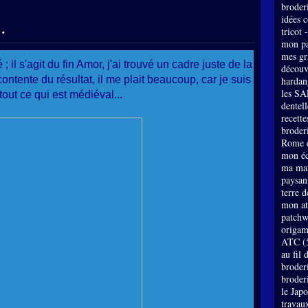
broder
.
idées 
tricot 
mon pa
mes gri
il s'agit du fin Amor, j'ai trouvé un cadre juste de la
découv
ntente du résultat, il me plait beaucoup, car je suis
hardan
les SA
tout ce qui est médiéval...
dentell
recette
broderi
Rome e
mon éc
ma mai
paysan
terre 
mon at
patch
origam
ATC
(
au fil 
broder
broder
le Jap
travau