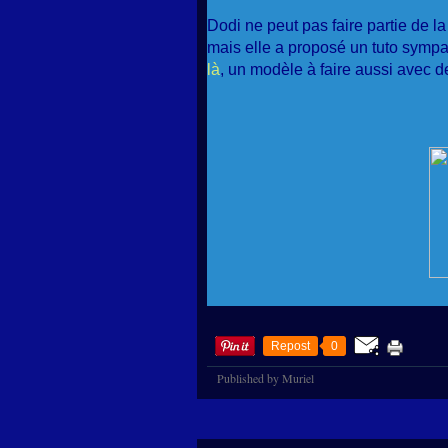
Dodi ne peut pas faire partie de l
mais elle a proposé un tuto sympa p
là
, un modèle à faire aussi avec de
Repost
0
Published by Muriel