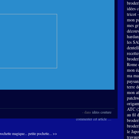
broder
idées 
tricot 
mon pa
mes gri
découv
hardan
les SA
dentell
recette
broderi
Rome e
mon éc
ma mai
paysan
terre 
mon at
patch
origam
ATC
(
-
dans
idées couture
au fil 
commenter cet article
…
broder
broder
le Jap
pochette magique...
petite pochette... >>
travau