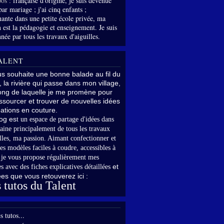
os :
française d'origine, je suis devenue
par mariage ; j'ai cinq enfants ;
nante dans une petite école privée, ma
 est la pédagogie et enseignement. Je suis
née par tous les travaux d'aiguilles.
ALENT
us souhaite une bonne balade au fil du
, la rivière qui passe dans mon village,
long de laquelle je me promène pour
sourcer et trouver de nouvelles idées
ations en couture.
og es
t un espace de partage d'idées dans
aine principalement de tous les travaux
lles,
ma passion. Aimant confectionner et
es modèles faciles à coudre, accessibles à
,
je vous propose régulièrement mes
et
s avec des fiches explicatives détaillées
rées que vous retouverez ici :
 tutos du Talent
s tutos...