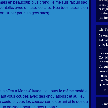
À Prop
is en beaucoup plus grand, je me suis fait un sac
suisse 
entelle, avec un tissu de chez Ikea (des tissus bien
enseig
sont super pour les gros sacs)
passion
passion
LE T
Je vo
Talent
et le 
me res
de cré
Ce bl
le dom
d'aigui
créer d
toutes
modèle
illust
Les
ais offert à Marie-Claude ; toujours le même modèle,
 haut vous coupez avec des ondulations ; et au lieu
a couture, vous les cousez sur le devant et le dos du
me
t un passage pour un gros ruban :