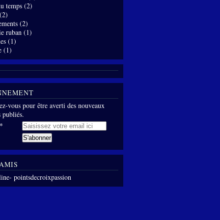
 du temps
(2)
(2)
ements
(2)
ie ruban
(1)
es
(1)
e
(1)
NNEMENT
z-vous pour être averti des nouveaux
s publiés.
AMIS
line- pointsdecroixpassion