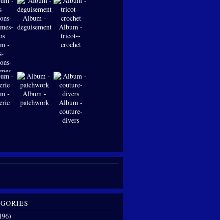
Album -
deguisements
Album -
tricot--
m -
crochet
s-
ions-
-mes-
os
m -
Album -
erie
patchwork
Album -
couture-
divers
GORIES
196)