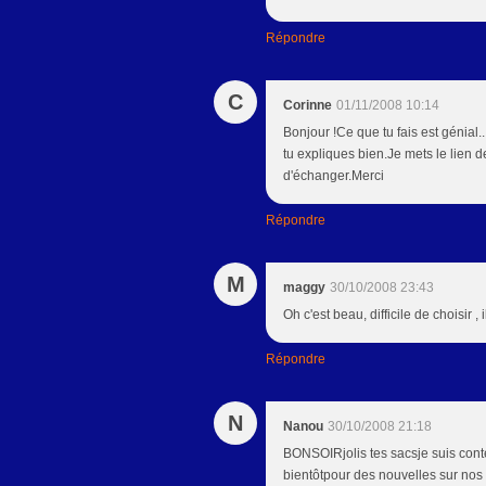
Répondre
C
Corinne
01/11/2008 10:14
Bonjour !Ce que tu fais est génial
tu expliques bien.Je mets le lien 
d'échanger.Merci
Répondre
M
maggy
30/10/2008 23:43
Oh c'est beau, difficile de choisir , 
Répondre
N
Nanou
30/10/2008 21:18
BONSOIRjolis tes sacsje suis conte
bientôtpour des nouvelles sur nos