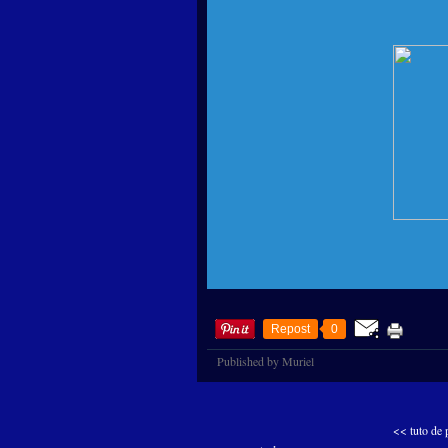
Repost
0
Published by Muriel
<< tuto de 