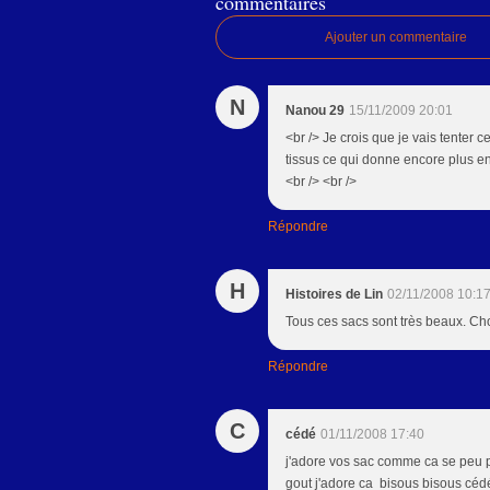
commentaires
Ajouter un commentaire
N
Nanou 29
15/11/2009 20:01
<br /> Je crois que je vais tenter ce
tissus ce qui donne encore plus en
<br /> <br />
Répondre
H
Histoires de Lin
02/11/2008 10:1
Tous ces sacs sont très beaux. Ch
Répondre
C
cédé
01/11/2008 17:40
j'adore vos sac comme ca se peu pa
gout j'adore ca bisous bisous céd