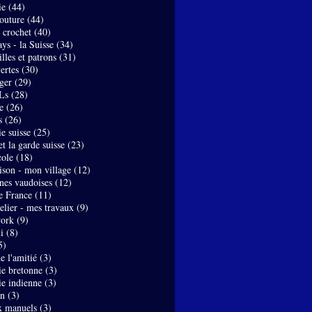
ie
(44)
couture
(44)
- crochet
(40)
ys - la Suisse
(34)
lles et patrons
(31)
ertes
(30)
ger
(29)
Ls
(28)
e
(26)
s
(26)
e suisse
(25)
t la garde suisse
(23)
ole
(18)
son - mon village
(12)
nes vaudoises
(12)
de France
(11)
elier - mes travaux
(9)
work
(9)
i
(8)
5)
de l'amitié
(3)
ie bretonne
(3)
ie indienne
(3)
on
(3)
x manuels
(3)