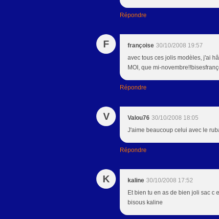
Répondre
F
françoise
30/10/2008 19:57
avec tous ces jolis modèles, j'ai 
MOI, que mi-novembre!!bisesfranç
Répondre
V
Valou76
30/10/2008 18:05
J'aime beaucoup celui avec le ru
Répondre
K
kaline
30/10/2008 17:52
Et bien tu en as de bien joli sac c e
bisous kaline