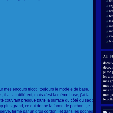
bo
an
nai
fê
le
ma
int
va
bo
AU F
découv
découve
je me 
les arts
mes gri
mes ou
our mes encours tricot ; toujours le modèle de base,
mes tu
mon p
il a l'air différent, mais c'est la même base, j'ai fait
Recette
 couvrant presque toute la surface du côté du sac ;
oup plus grand, ce qui donne la forme de pochon ; je
serve, fermé par un gros cordon ; et dans les poches