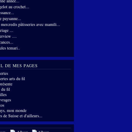
nne année...
gelot au crochet...
ssance...
te paysanne...
s mercredis pâtisseries avec mamili...
riage ...
erview ....
cances...
ules temari..
IL DE MES PAGES
ertes
rtes arts du fil
présente
 du fil
lles
vrages
tos
ays, mon monde
s de Suisse et d'ailleurs...