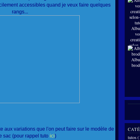
facilement accessibles quand je veux faire quelques
rangs...
Albu
vo
creat
selon
tut
Albu
brod
te aux variations que l'on peut faire sur le modèle de
CATÉ
 sac (pour rappel tuto
ici
)
tutos
(