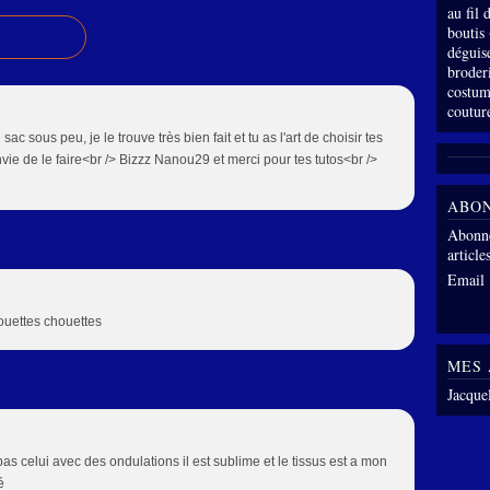
au fil
boutis
déguis
broder
costum
coutur
 sac sous peu, je le trouve très bien fait et tu as l'art de choisir tes
vie de le faire<br /> Bizzz Nanou29 et merci pour tes tutos<br />
ABO
Abonne
article
Email
7
ouettes chouettes
MES 
Jacque
s celui avec des ondulations il est sublime et le tissus est a mon
é