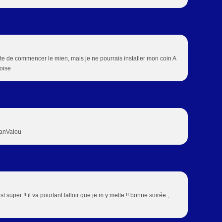
hâte de commencer le mien, mais je ne pourrais installer mon coin A
oise
banValou
st super !! il va pourtant falloir que je m y mette !! bonne soirée ,