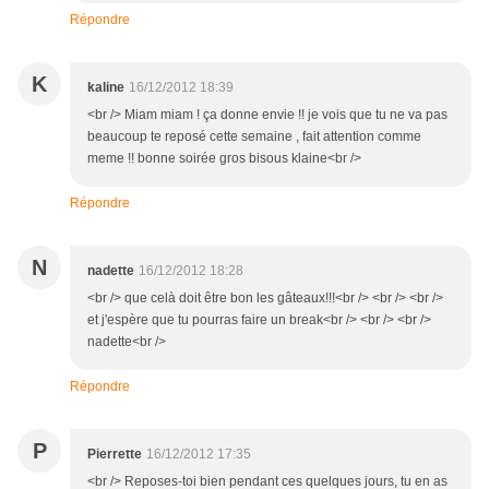
Répondre
K
kaline
16/12/2012 18:39
<br /> Miam miam ! ça donne envie !! je vois que tu ne va pas
beaucoup te reposé cette semaine , fait attention comme
meme !! bonne soirée gros bisous klaine<br />
Répondre
N
nadette
16/12/2012 18:28
<br /> que celà doit être bon les gâteaux!!!<br /> <br /> <br />
et j'espère que tu pourras faire un break<br /> <br /> <br />
nadette<br />
Répondre
P
Pierrette
16/12/2012 17:35
<br /> Reposes-toi bien pendant ces quelques jours, tu en as