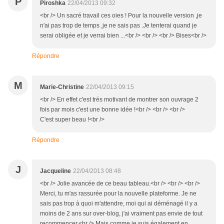
P
Piroshka
22/04/2013 09:32
<br /> Un sacré travail ces oies ! Pour la nouvelle version ,je
n'ai pas trop de temps ,je ne sais pas .Je tenterai quand je
serai obligée et je verrai bien ...<br /> <br /> <br /> Bises<br />
Répondre
M
Marie-Christine
22/04/2013 09:15
<br /> En effet c'est trés motivant de montrer son ouvrage 2
fois par mois c'est une bonne idée !<br /> <br /> <br />
C'est super beau !<br />
Répondre
J
Jacqueline
22/04/2013 08:48
<br /> Jolie avancée de ce beau tableau.<br /> <br /> <br />
Merci, tu m'as rassurée pour la nouvelle plateforme. Je ne
sais pas trop à quoi m'attendre, moi qui ai déménagé il y a
moins de 2 ans sur over-blog, j'ai vraiment pas envie de tout
recommencer.<br /> Mais comme je suis également en