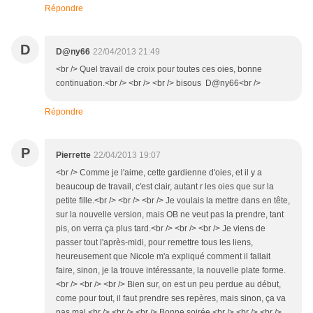
Répondre
D
D@ny66
22/04/2013 21:49
<br /> Quel travail de croix pour toutes ces oies, bonne
continuation.<br /> <br /> <br /> bisous D@ny66<br />
Répondre
P
Pierrette
22/04/2013 19:07
<br /> Comme je l'aime, cette gardienne d'oies, et il y a
beaucoup de travail, c'est clair, autant r les oies que sur la
petite fille.<br /> <br /> <br /> Je voulais la mettre dans en tête,
sur la nouvelle version, mais OB ne veut pas la prendre, tant
pis, on verra ça plus tard.<br /> <br /> <br /> Je viens de
passer tout l'après-midi, pour remettre tous les liens,
heureusement que Nicole m'a expliqué comment il fallait
faire, sinon, je la trouve intéressante, la nouvelle plate forme.
<br /> <br /> <br /> Bien sur, on est un peu perdue au début,
come pour tout, il faut prendre ses repères, mais sinon, ça va
pas mal.<br /> <br /> <br /> Bonne soirée.<br /> <br /> <br />