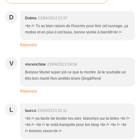
D
Dolma
23/04/2013 21:57
<br /> Tu as bien raison de t'inscrire pour finir cet ouvrage, ça
motive et en plus il est beau, bonne soirée à bientôt<br />
Répondre
V
vivrenchine
23/04/2013 04:04
Bonjour Muriel super joli ce que tu montre Je te souhaite un
très bon mardi Nos amitiés bises Qing&René
Répondre
L
laurco
22/04/2013 22:11
<br /> ps facile de broder les oies blanches sur ta toiles <br />
<br /> <br /> te voilà tranquille pour ton blog <br /> <br /> <br
/> bonnes xxxxx<br />