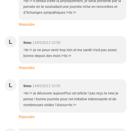
<br /> A défaut d'être là physiquement, je serai présente par la
pensée en te souhaitant une journée riche en rencontres et
d"échanges sympathiques !<br />
Répondre
L
linou
14/05/2013 10:06
<br /> je ne peux venir trop loin et ma santé n'est pas assez
bonne depuis des mois !<br />
Répondre
L
linou
14/05/2013 10:05
<br /> je découvre aujourd'hui cet article ! pas reçu la new je
pense ! bonne journée pour cet initiative interessante et de
nombreuses visites ! bisous<br />
Répondre