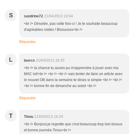
S
sandrine72
21/04/2013 19:04
<br /> Désolée, pas cette fois-ci ! Je te souhaite beaucoup
d'agréables visites ! Bisouxxxx<br />
Répondre
L
laurco
21/04/2013 18:35
<br /> la chance tu aurais pu m'apprendre à jouer avec ma
MAC loll<br /> <br /> <br /> vais tenter de faire un article avec
le nouvel OB dans la semaine te dirais si simple <br /> <br />
<br /> bonne fin de dimanche au soleil <br />
Répondre
T
Tinou
21/04/2013 16:29
<br /> Bonjour,je regrette que c'est beaucoup trop loin.bisous
et bonne journée.Tinou<br />