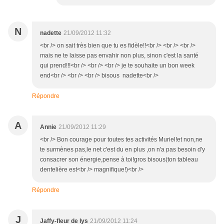
N
nadette
21/09/2012 11:32
<br /> on sait très bien que tu es fidèle!!<br /> <br /> <br />
mais ne te laisse pas envahir non plus, sinon c'est la santé
qui prend!!!<br /> <br /> <br /> je te souhaite un bon week
end<br /> <br /> <br /> bisous nadette<br />
Répondre
A
Annie
21/09/2012 11:29
<br /> Bon courage pour toutes tes activités Muriel!et non,ne
te surmènes pas,le net c'est du en plus ,on n'a pas besoin d'y
consacrer son énergie,pense à toi!gros bisous(ton tableau
dentelière est<br /> magnifique!)<br />
Répondre
J
Jaffy-fleur de lys
21/09/2012 11:24