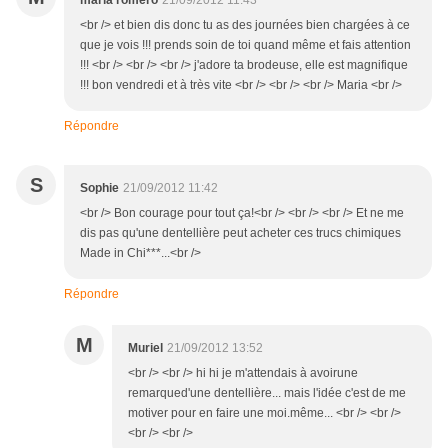
maria romero
21/09/2012 11:43
<br /> et bien dis donc tu as des journées bien chargées à ce
que je vois !!! prends soin de toi quand même et fais attention
!!! <br /> <br /> <br /> j'adore ta brodeuse, elle est magnifique
!!! bon vendredi et à très vite <br /> <br /> <br /> Maria <br />
Répondre
S
Sophie
21/09/2012 11:42
<br /> Bon courage pour tout ça!<br /> <br /> <br /> Et ne me
dis pas qu'une dentellière peut acheter ces trucs chimiques
Made in Chi***...<br />
Répondre
M
Muriel
21/09/2012 13:52
<br /> <br /> hi hi je m'attendais à avoirune
remarqued'une dentellière... mais l'idée c'est de me
motiver pour en faire une moi.même... <br /> <br />
<br /> <br />