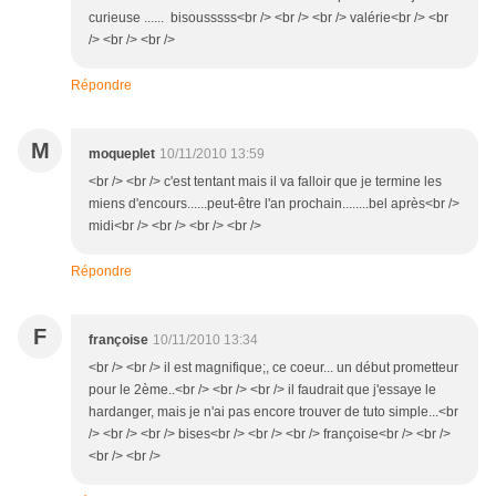
curieuse ...... bisousssss<br /> <br /> <br /> valérie<br /> <br
/> <br /> <br />
Répondre
M
moqueplet
10/11/2010 13:59
<br /> <br /> c'est tentant mais il va falloir que je termine les
miens d'encours......peut-être l'an prochain........bel après<br />
midi<br /> <br /> <br /> <br />
Répondre
F
françoise
10/11/2010 13:34
<br /> <br /> il est magnifique;, ce coeur... un début prometteur
pour le 2ème..<br /> <br /> <br /> il faudrait que j'essaye le
hardanger, mais je n'ai pas encore trouver de tuto simple...<br
/> <br /> <br /> bises<br /> <br /> <br /> françoise<br /> <br />
<br /> <br />