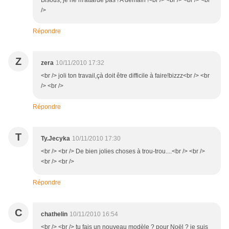
Bisous, je ne m'attarde pas ! A demain !<br /> <br /> <br /> <br
/>
Répondre
Z
zera
10/11/2010 17:32
<br /> joli ton travail,çà doit être difficile à faire!bizzz<br /> <br
/> <br />
Répondre
T
Ty.Jecyka
10/11/2010 17:30
<br /> <br /> De bien jolies choses à trou-trou....<br /> <br />
<br /> <br />
Répondre
C
chathelin
10/11/2010 16:54
<br /> <br /> tu fais un nouveau modèle ? pour Noël ? je suis