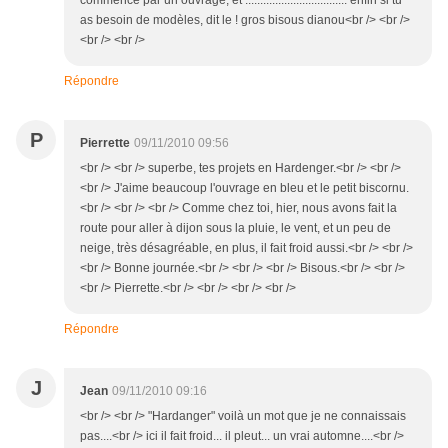
commence par un ouvrage, et .................................. enfin si tu
as besoin de modèles, dit le ! gros bisous dianou<br /> <br />
<br /> <br />
Répondre
P
Pierrette
09/11/2010 09:56
<br /> <br /> superbe, tes projets en Hardenger.<br /> <br />
<br /> J'aime beaucoup l'ouvrage en bleu et le petit biscornu.
<br /> <br /> <br /> Comme chez toi, hier, nous avons fait la
route pour aller à dijon sous la pluie, le vent, et un peu de
neige, très désagréable, en plus, il fait froid aussi.<br /> <br />
<br /> Bonne journée.<br /> <br /> <br /> Bisous.<br /> <br />
<br /> Pierrette.<br /> <br /> <br /> <br />
Répondre
J
Jean
09/11/2010 09:16
<br /> <br /> "Hardanger" voilà un mot que je ne connaissais
pas....<br /> ici il fait froid... il pleut... un vrai automne....<br />