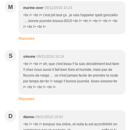
M
marine-over
09/11/2010 10:23
<br /> <br /> c'est joli tout ça ..je vais t'appeler spidi gonzalès
......bonne journée bisous:0010:<br /> <br /> <br /> <br /> <br
/> <br /> <br />
Répondre
S
simone
09/11/2010 10:14
<br /> <br /> oh; que c'est beau !! tu sais décidément tout faire
!! chez nous aussi il fait bien frais et humide, mais pas de
flocons de neige ... ce n'est jamais facile de prendre la route
par temps de<br /> neige !! bonne journée bises simone<br
/> <br /> <br /> <br />
Répondre
D
dianou
09/11/2010 10:03
<br /> <br /> bonjour ma chère, et voila tu est accro!hihihi on