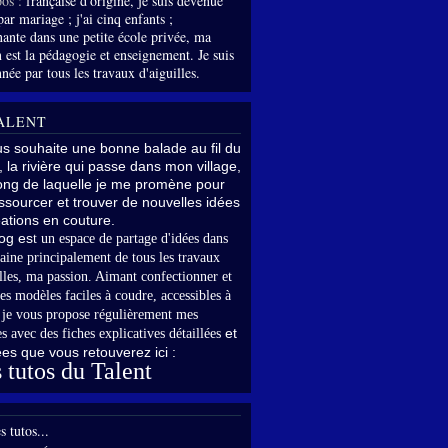
os :
française d'origine, je suis devenue
par mariage ; j'ai cinq enfants ;
nante dans une petite école privée, ma
 est la pédagogie et enseignement. Je suis
née par tous les travaux d'aiguilles.
ALENT
us souhaite une bonne balade au fil du
, la rivière qui passe dans mon village,
long de laquelle je me promène pour
sourcer et trouver de nouvelles idées
ations en couture.
og es
t un espace de partage d'idées dans
aine principalement de tous les travaux
lles,
ma passion. Aimant confectionner et
es modèles faciles à coudre, accessibles à
,
je vous propose régulièrement mes
et
s avec des fiches explicatives détaillées
rées que vous retouverez ici :
 tutos du Talent
s tutos...