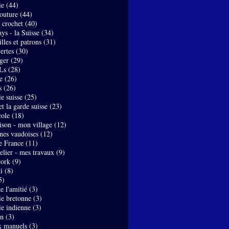
ie
(44)
couture
(44)
- crochet
(40)
ys - la Suisse
(34)
lles et patrons
(31)
ertes
(30)
ger
(29)
Ls
(28)
e
(26)
s
(26)
e suisse
(25)
t la garde suisse
(23)
ole
(18)
son - mon village
(12)
nes vaudoises
(12)
de France
(11)
elier - mes travaux
(9)
work
(9)
i
(8)
5)
de l'amitié
(3)
ie bretonne
(3)
ie indienne
(3)
on
(3)
x manuels
(3)