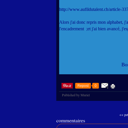
http://www.aufildutalent.ch/article-3
Alors j'ai donc repris mon alphabet, j'a
l'encadrement ;et j'ai bien avancé, j'es
Bon
Repost
0
Published by Muriel
<< pet
commentaires