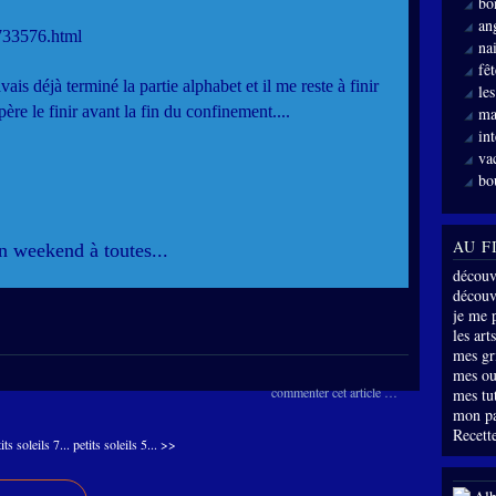
bo
an
3733576.html
nai
fê
vais déjà terminé la partie alphabet et il me reste à finir
le
père le finir avant la fin du confinement....
ma
int
va
bo
AU F
 weekend à toutes...
découv
découve
je me 
les arts
mes gri
mes ou
commenter cet article
…
mes tu
mon p
Recette
its soleils 7...
petits soleils 5... >>