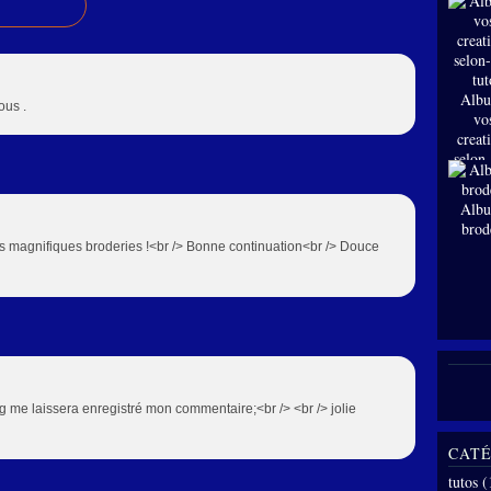
Albu
ous .
vo
creat
selon
tut
Albu
brod
s magnifiques broderies !<br /> Bonne continuation<br /> Douce
g me laissera enregistré mon commentaire;<br /> <br /> jolie
CATÉ
tutos
(