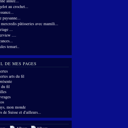
nne année...
gelot au crochet...
ssance...
te paysanne...
s mercredis pâtisseries avec mamili...
riage ...
erview ....
cances...
ules temari..
IL DE MES PAGES
ertes
rtes arts du fil
présente
 du fil
lles
vrages
tos
ays, mon monde
s de Suisse et d'ailleurs...