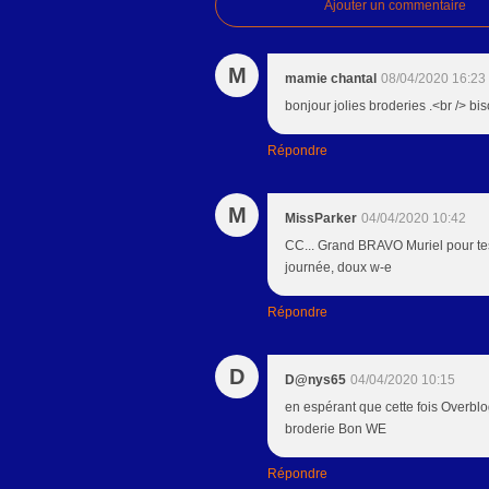
Ajouter un commentaire
M
mamie chantal
08/04/2020 16:23
bonjour jolies broderies .<br /> bis
Répondre
M
MissParker
04/04/2020 10:42
CC... Grand BRAVO Muriel pour te
journée, doux w-e
Répondre
D
D@nys65
04/04/2020 10:15
en espérant que cette fois Overblo
broderie Bon WE
Répondre