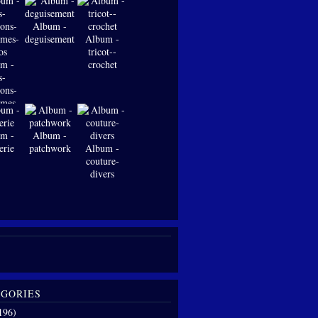
Album -
deguisements
Album -
tricot--
m -
crochet
s-
ions-
-mes-
os
m -
Album -
erie
patchwork
Album -
couture-
divers
GORIES
196)