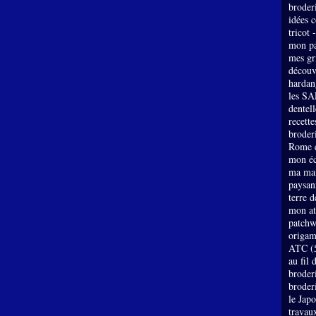
broder
idées 
tricot 
mon pa
mes gri
découv
hardan
les SA
dentell
recette
broderi
Rome e
mon éc
ma mai
paysan
terre 
mon at
patch
origam
ATC
(
au fil 
broder
broder
le Jap
travau