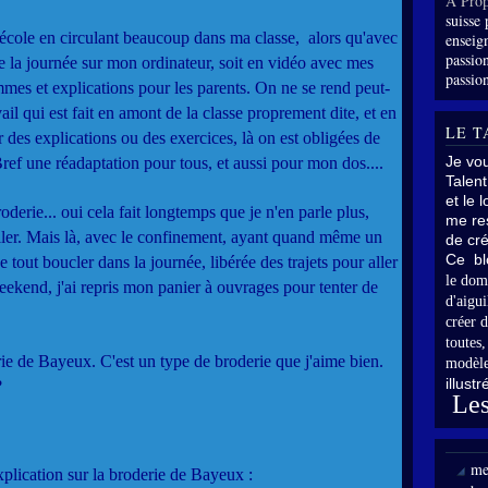
À Prop
suisse 
e l'école en circulant beaucoup dans ma classe, alors qu'avec
enseig
passion
te la journée sur mon ordinateur, soit en vidéo avec mes
passion
mmes et explications pour les parents. On ne se rend peut-
ail qui est fait en amont de la classe proprement dite, et en
LE T
r des explications ou des exercices, là on est obligées de
Je vo
Bref une réadaptation pour tous, et aussi pour mon dos....
Talent
et le 
oderie... oui cela fait longtemps que je n'en parle plus,
me res
iller. Mais là, avec le confinement, ayant quand même un
de cré
Ce bl
de tout boucler dans la journée, libérée des trajets pour aller
le dom
weekend, j'ai repris mon panier à ouvrages pour tenter de
d'aigui
créer d
toutes
ie de Bayeux. C'est un type de broderie que j'aime bien.
modèle
illust
?
Les
me
 explication sur la broderie de Bayeux :