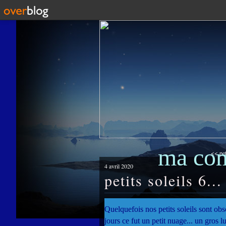
ma co
<< pet
4 avril 2020
petits soleils 6...
Quelquefois nos petits soleils sont obs
jours ce fut un petit nuage... un gros 