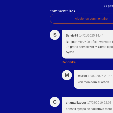
<< petit
commentaires
Ajouter un commentaire
S
Sylvie79
14/01/2025 14:44
Bonjour !<br /> Je découvre votre b
un grand service!<br /> Serait-il p
Sylvie
Répondre
M
Muriel
12/02/2025 21:27
voir mon dernier article
C
chantal lacour
17/08/2019 22:03
bonsoir sympa ce sac bravo merci p