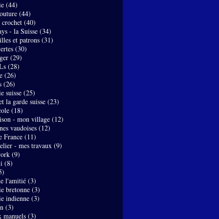
ie
(44)
couture
(44)
- crochet
(40)
ys - la Suisse
(34)
lles et patrons
(31)
ertes
(30)
ger
(29)
Ls
(28)
e
(26)
s
(26)
e suisse
(25)
t la garde suisse
(23)
ole
(18)
son - mon village
(12)
nes vaudoises
(12)
de France
(11)
elier - mes travaux
(9)
work
(9)
i
(8)
5)
de l'amitié
(3)
ie bretonne
(3)
ie indienne
(3)
on
(3)
x manuels
(3)