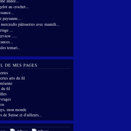
nne année...
gelot au crochet...
ssance...
te paysanne...
s mercredis pâtisseries avec mamili...
riage ...
erview ....
cances...
ules temari..
IL DE MES PAGES
ertes
rtes arts du fil
présente
 du fil
lles
vrages
tos
ays, mon monde
s de Suisse et d'ailleurs...