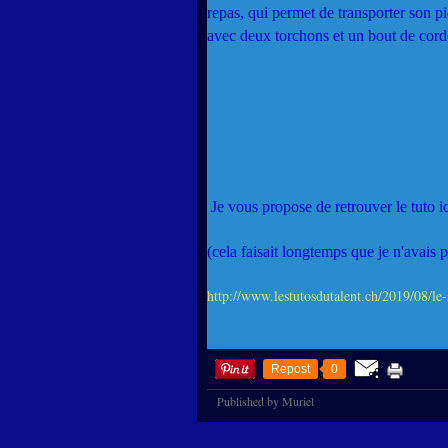
repas, qui permet de transporter son piqu
avec deux torchons et un bout de cordo
Je vous propose de retrouver le tuto ic
(cela faisait longtemps que je n'avais p
http://www.lestutosdutalent.ch/2019/08/le-
Repost
0
Published by Muriel