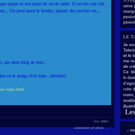
À Prop
e-nique et sert aussi de set de table. Il est très vite fait ,
suisse 
n... On peut aussi le broder, ajouter des poches etc...
enseig
passion
passion
LE T
Je vo
Talent
et le 
me res
i, sur mon blog de tuto..
de cré
Ce bl
lus eu le temps d'en faire...désolée)
le dom
d'aigui
sac-repas.html
créer d
toutes
modèle
illust
Les
-
dans
tutos
commenter cet article
…
me