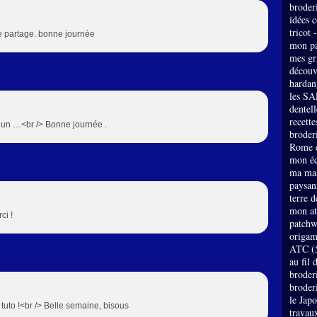
broder
idées 
tricot 
le partage. bonne journée
mon pa
mes gri
découv
hardan
les SA
dentell
recette
n un …<br /> Bonne journée .
broderi
Rome e
mon éc
ma mai
paysan
terre 
mon at
ci !
patch
origam
ATC
(
au fil 
broder
broder
le Jap
uto !<br /> Belle semaine, bisous
travau