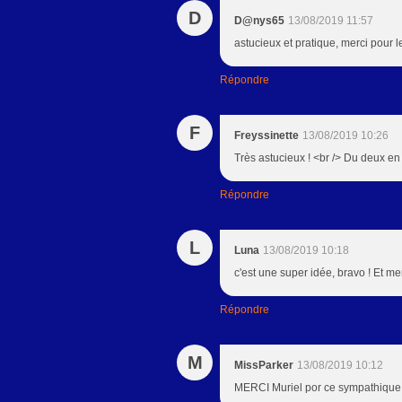
D
D@nys65
13/08/2019 11:57
astucieux et pratique, merci pour 
Répondre
F
Freyssinette
13/08/2019 10:26
Très astucieux ! <br /> Du deux e
Répondre
L
Luna
13/08/2019 10:18
c'est une super idée, bravo ! Et mer
Répondre
M
MissParker
13/08/2019 10:12
MERCI Muriel por ce sympathique t