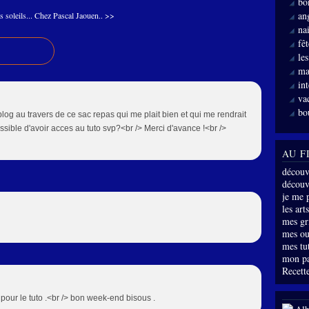
bo
an
s soleils...
Chez Pascal Jaouen.. >>
nai
fê
le
ma
int
va
bo
log au travers de ce sac repas qui me plait bien et qui me rendrait
ossible d'avoir acces au tuto svp?<br /> Merci d'avance !<br />
AU F
découv
découve
je me 
les arts
mes gri
mes ou
mes tu
mon p
Recette
our le tuto .<br /> bon week-end bisous .