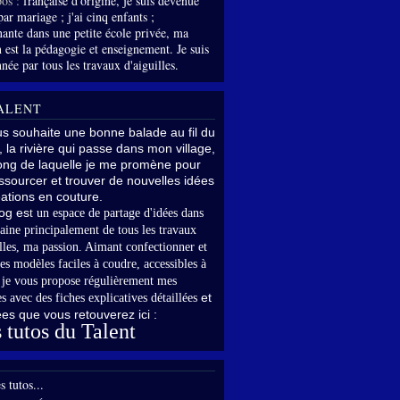
os :
française d'origine, je suis devenue
par mariage ; j'ai cinq enfants ;
nante dans une petite école privée, ma
 est la pédagogie et enseignement. Je suis
née par tous les travaux d'aiguilles.
ALENT
us souhaite une bonne balade au fil du
, la rivière qui passe dans mon village,
long de laquelle je me promène pour
sourcer et trouver de nouvelles idées
ations en couture.
og es
t un espace de partage d'idées dans
aine principalement de tous les travaux
lles,
ma passion. Aimant confectionner et
es modèles faciles à coudre, accessibles à
,
je vous propose régulièrement mes
et
s avec des fiches explicatives détaillées
rées que vous retouverez ici :
 tutos du Talent
s tutos...