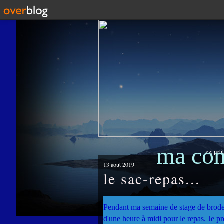
ma co
<< petit
13 août 2019
le sac-repas...
Pendant ma semaine de stage de broder
d'une heure à midi pour le repas. Je pr