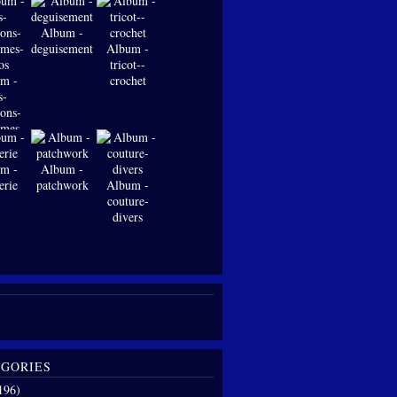
Album -
deguisements
Album -
tricot--
m -
crochet
s-
ions-
-mes-
os
m -
Album -
erie
patchwork
Album -
couture-
divers
GORIES
196)