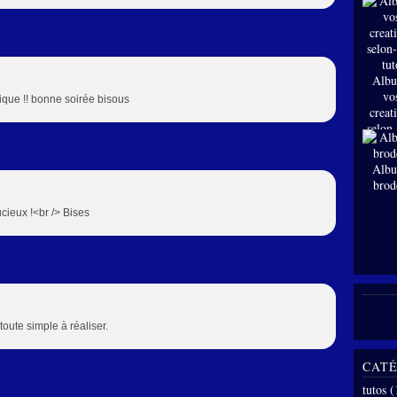
Albu
vo
tique !! bonne soirée bisous
creat
selon
tut
Albu
brod
ucieux !<br /> Bises
oute simple à réaliser.
CATÉ
tutos
(