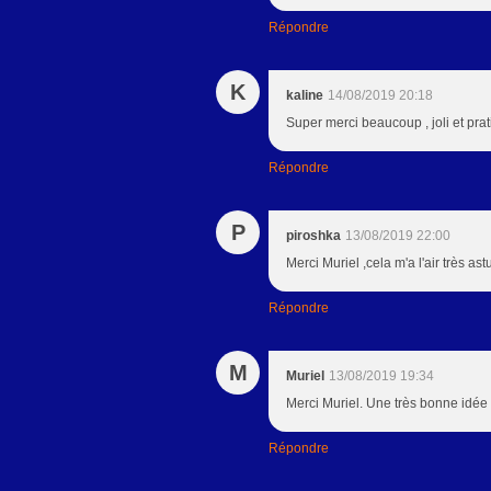
Répondre
K
kaline
14/08/2019 20:18
Super merci beaucoup , joli et pra
Répondre
P
piroshka
13/08/2019 22:00
Merci Muriel ,cela m'a l'air très ast
Répondre
M
Muriel
13/08/2019 19:34
Merci Muriel. Une très bonne idée t
Répondre