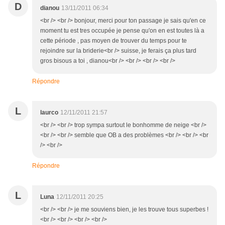
D
dianou
13/11/2011 06:34
<br /> <br /> bonjour, merci pour ton passage je sais qu'en ce
moment tu est tres occupée je pense qu'on en est toutes là a
cette période , pas moyen de trouver du temps pour te
rejoindre sur la briderie<br /> suisse, je ferais ça plus tard
gros bisous a toi , dianou<br /> <br /> <br /> <br />
Répondre
L
laurco
12/11/2011 21:57
<br /> <br /> trop sympa surtout le bonhomme de neige <br />
<br /> <br /> semble que OB a des problèmes <br /> <br /> <br
/> <br />
Répondre
L
Luna
12/11/2011 20:25
<br /> <br /> je me souviens bien, je les trouve tous superbes !
<br /> <br /> <br /> <br />