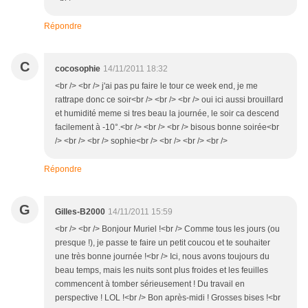
Répondre
C
cocosophie
14/11/2011 18:32
<br /> <br /> j'ai pas pu faire le tour ce week end, je me
rattrape donc ce soir<br /> <br /> <br /> oui ici aussi brouillard
et humidité meme si tres beau la journée, le soir ca descend
facilement à -10°.<br /> <br /> <br /> bisous bonne soirée<br
/> <br /> <br /> sophie<br /> <br /> <br /> <br />
Répondre
G
Gilles-B2000
14/11/2011 15:59
<br /> <br /> Bonjour Muriel !<br /> Comme tous les jours (ou
presque !), je passe te faire un petit coucou et te souhaiter
une très bonne journée !<br /> Ici, nous avons toujours du
beau temps, mais les nuits sont plus froides et les feuilles
commencent à tomber sérieusement ! Du travail en
perspective ! LOL !<br /> Bon après-midi ! Grosses bises !<br