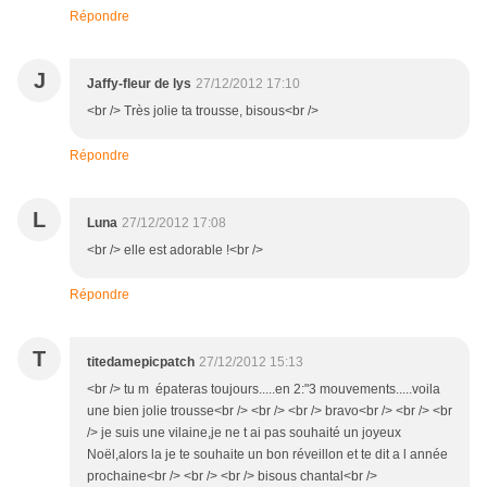
Répondre
J
Jaffy-fleur de lys
27/12/2012 17:10
<br /> Très jolie ta trousse, bisous<br />
Répondre
L
Luna
27/12/2012 17:08
<br /> elle est adorable !<br />
Répondre
T
titedamepicpatch
27/12/2012 15:13
<br /> tu m épateras toujours.....en 2:"3 mouvements.....voila
une bien jolie trousse<br /> <br /> <br /> bravo<br /> <br /> <br
/> je suis une vilaine,je ne t ai pas souhaité un joyeux
Noël,alors la je te souhaite un bon réveillon et te dit a l année
prochaine<br /> <br /> <br /> bisous chantal<br />