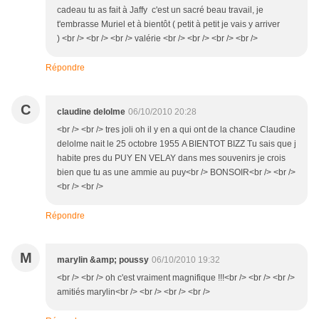
cadeau tu as fait à Jaffy c'est un sacré beau travail, je
t'embrasse Muriel et à bientôt ( petit à petit je vais y arriver
) <br /> <br /> <br /> valérie <br /> <br /> <br /> <br />
Répondre
C
claudine delolme
06/10/2010 20:28
<br /> <br /> tres joli oh il y en a qui ont de la chance Claudine
delolme nait le 25 octobre 1955 A BIENTOT BIZZ Tu sais que j
habite pres du PUY EN VELAY dans mes souvenirs je crois
bien que tu as une ammie au puy<br /> BONSOIR<br /> <br />
<br /> <br />
Répondre
M
marylin &amp; poussy
06/10/2010 19:32
<br /> <br /> oh c'est vraiment magnifique !!!<br /> <br /> <br />
amitiés marylin<br /> <br /> <br /> <br />