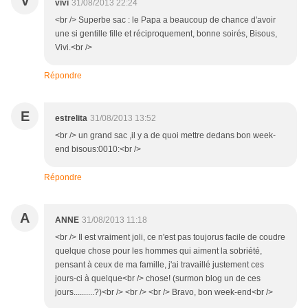
V
vivi
31/08/2013 22:24
<br /> Superbe sac : le Papa a beaucoup de chance d'avoir
une si gentille fille et réciproquement, bonne soirés, Bisous,
Vivi.<br />
Répondre
E
estrelita
31/08/2013 13:52
<br /> un grand sac ,il y a de quoi mettre dedans bon week-
end bisous:0010:<br />
Répondre
A
ANNE
31/08/2013 11:18
<br /> Il est vraiment joli, ce n'est pas toujorus facile de coudre
quelque chose pour les hommes qui aiment la sobriété,
pensant à ceux de ma famille, j'ai travaillé justement ces
jours-ci à quelque<br /> chose! (surmon blog un de ces
jours..........?)<br /> <br /> <br /> Bravo, bon week-end<br />