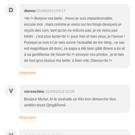
D
dianou
01/09/2013 04:17
<br /> Bonjour ma belle , rhooo je suis impardonnable,
excuse moi , mais comme je viens sur les blogs desquels je
reçois des com, tant qu'on ne m'écris pas, je ne viens pas
hihihi , c'est plus facile<br /> pour moi et mes yeux, je l'avoue !
Puisque je suis ici je vais suivre l'actualité de ton blog , ce sac
est magnifique dit donc, ce papa a été bien gâté Bravo a toi et
à sa gentillesse de t'avoir<br /> envoyer ces photos , je te fais
de tout gros bisous ma belle à bien vite, Dianou<br />
Répondre
V
vivrenchine
01/09/2013 02:59
Bonjour Muriel Je te souhaite un très bon dimanche Nos
amitiés bises Qing&René
Répondre