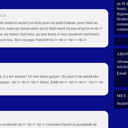
au fil
boutis
déguis
9:24
broder
me avant ici aussi! Les trois jours au petit chateau, pour mise au
costum
coutur
ervice, mais qui durait selon qu'on était marié ou pas et qu'on le<br />
e. Au mieux, huit mois, au pire treize si mes souvenirs sont bons.
urs lieu. Bon courage Patrick!!!<br /> <br /> <br /> <br />
ABO
Abonne
article
Email
,il a ton sourire ! Un très beau garçon ! En plus il me parait très
arçon .<br /> <br /> <br /> Bises Edith<br /> <br /> <br /> <br /> <br
MES 
Jacque
on urniforme<br /> <br /> <br /> c'est bien d'avoir la possibilité de