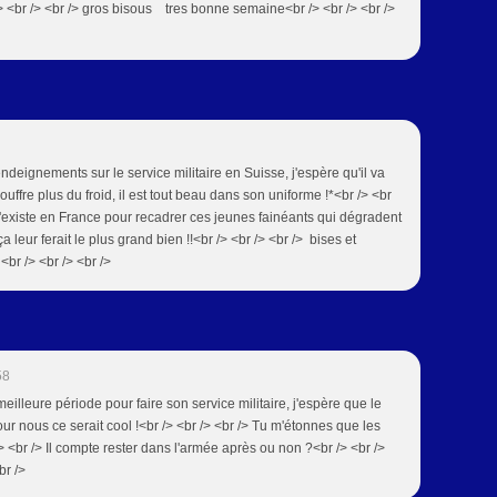
> <br /> <br /> gros bisous tres bonne semaine<br /> <br /> <br />
endeignements sur le service militaire en Suisse, j'espère qu'il va
souffre plus du froid, il est tout beau dans son uniforme !*<br /> <br
'existe en France pour recadrer ces jeunes fainéants qui dégradent
 ça leur ferait le plus grand bien !!<br /> <br /> <br /> bises et
<br /> <br /> <br />
58
a meilleure période pour faire son service militaire, j'espère que le
 nous ce serait cool !<br /> <br /> <br /> Tu m'étonnes que les
 /> <br /> Il compte rester dans l'armée après ou non ?<br /> <br />
br />