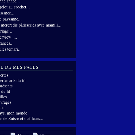
nne année...
gelot au crochet...
ssance...
te paysanne...
s mercredis pâtisseries avec mamili...
riage ...
erview ....
cances...
ules temari..
IL DE MES PAGES
ertes
rtes arts du fil
présente
 du fil
lles
vrages
tos
ays, mon monde
s de Suisse et d'ailleurs...