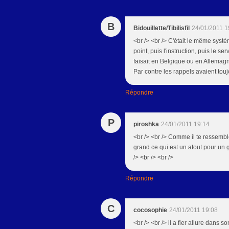
B
Bidouillette/Tibilisfil
24/01/2011 1
<br /> <br /> C'était le même systè
point, puis l'instruction, puis le s
faisait en Belgique ou en Allemagn
Par contre les rappels avaient toujo
Répondre
P
piroshka
24/01/2011 19:14
<br /> <br /> Comme il te ressemble 
grand ce qui est un atout pour un g
/> <br /> <br />
Répondre
C
cocosophie
24/01/2011 19:08
<br /> <br /> il a fier allure dans s