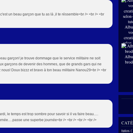
n ,c'est un beau garçon que tu as là ,il te réssemble<br /> <br /> <br
Albu
vo
creat
selon
tut
Albu
 beau garçon! je trouve dommage que le service militaire ne soit
brod
t aux garçons de devenir des hommes, que de grands gars qui ne
z nous! Doux bizzz et bravo à ton beau militaire Nanou29<br /> <br
i, le temps est trop sombre pour savoir si il va faire beau.....
ournée.....passe une superbe journée<br /> <br /> <br /> <br />
CATÉ
tutos
(