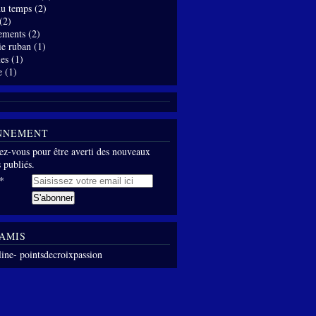
 du temps
(2)
(2)
ements
(2)
ie ruban
(1)
es
(1)
e
(1)
NNEMENT
z-vous pour être averti des nouveaux
s publiés.
AMIS
line- pointsdecroixpassion