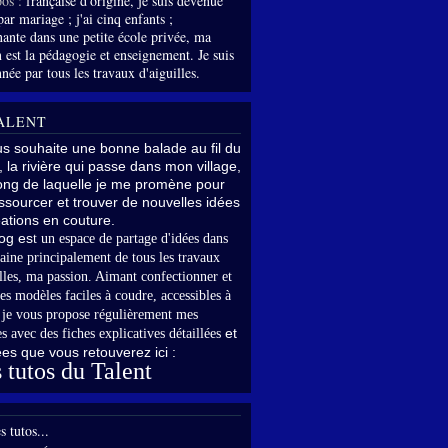
os :
française d'origine, je suis devenue
par mariage ; j'ai cinq enfants ;
nante dans une petite école privée, ma
 est la pédagogie et enseignement. Je suis
née par tous les travaux d'aiguilles.
ALENT
us souhaite une bonne balade au fil du
, la rivière qui passe dans mon village,
long de laquelle je me promène pour
sourcer et trouver de nouvelles idées
ations en couture.
og es
t un espace de partage d'idées dans
aine principalement de tous les travaux
lles,
ma passion. Aimant confectionner et
es modèles faciles à coudre, accessibles à
,
je vous propose régulièrement mes
et
s avec des fiches explicatives détaillées
rées que vous retouverez ici :
 tutos du Talent
s tutos...