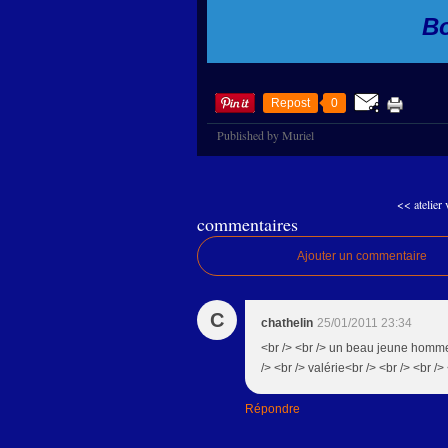
Bo
Repost
0
Published by Muriel
<< atelier 
commentaires
Ajouter un commentaire
C
chathelin
25/01/2011 23:34
<br /> <br /> un beau jeune homme t
/> <br /> valérie<br /> <br /> <br />
Répondre