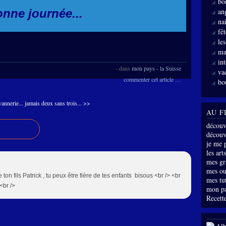
bo
nne journée...
an
nai
fê
le
ma
int
-
dans
mon pays - la Suisse
va
commenter cet article
…
bo
vannerie...
jamais deux sans trois... >>
AU F
découv
découve
je me 
les arts
mes gri
mes ou
on fils Patrick , tu peux être fière de tes enfants bisous <br /> <br
mes tu
 <br />
mon p
Recette