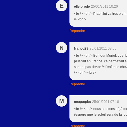
E
elle brode
25/01/2011 10:20
<br /> <br /> l'habit lui va tres bie
/> <br />
Répondre
N
Nanou29
25/01/2011 08:55
<br /> <br /> Bonjour Muriel, quel
plus fait en France, ça permettai
sortent pas de<br /> l'enfance che
/> <br /> <br />
Répondre
M
moqueplet
25/01/2011 07:18
<br /> <br /> nous sommes déjà mard
j'espère que le soleil sera de la j
Répondre