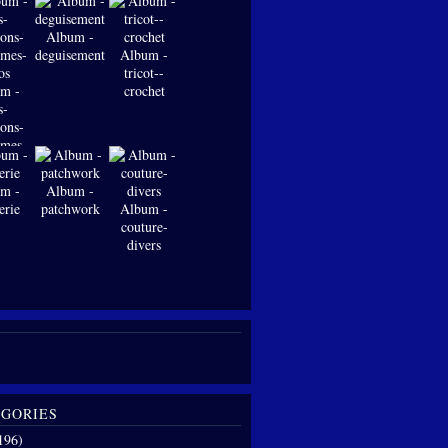
Album -
deguisements
Album -
tricot--
m -
crochet
s-
ions-
-mes-
os
m -
Album -
erie
patchwork
Album -
couture-
divers
GORIES
196)