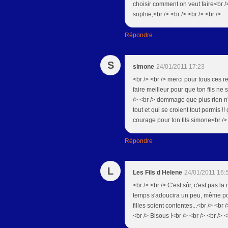
choisir comment on veut faire<br /
sophie;<br /> <br /> <br /> <br />
Répondre
S
simone
24/01/2011 17:23
<br /> <br /> merci pour tous ces r
faire meilleur pour que ton fils ne 
/> <br /> dommage que plus rien n
tout et qui se croient tout permis !!
courage pour ton fils simone<br /> 
Répondre
L
Les Fils d Helene
24/01/2011 16:
<br /> <br /> C'est sûr, c'est pas l
temps s'adoucira un peu, même pour
filles soient contentes...<br /> <br
<br /> Bisous !<br /> <br /> <br /> <