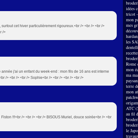
broder
idées 
tricot 
mon pa
mes gri
 surtout cet hiver particulièrement rigoureux.<br /> <br /> <br />
découv
r />
hardan
les SA
dentell
recette
broderi
Rome e
mon éc
e année j'ai un enfant du week-end : mon fils de 16 ans est interne
ma mai
<br /> <br /> <br /> Sophie<br /> <br /> <br /> <br />
paysan
terre 
mon at
patch
origam
ATC
(
au fil 
n Fiston !!!<br /> <br /> <br /> BISOUS Muriel, douce soirée<br /> <br
broder
broder
le Jap
travau