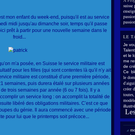
À Prop
suisse 
enseig
passion
est mon enfant du week-end, puisqu'il est au service
passion
amedi midi jusqu'au dimanche soir, temps qu'il passe
oici prêt à partir pour une nouvelle semaine dans le
LE T
froid...
Je vo
Talent
et le 
me res
u'on m'a posée, en Suisse le service militaire est
de cré
tatif pour les filles (qui sont contentes là qu'il n'y ait
Ce bl
ervice militaire est constitué d'une première période,
le dom
 21 semaines, puis durera étalé sur plusieurs années
d'aigui
créer d
de trois semaines par année (6 ou 7 fois). Il y a
toutes
ccomplir un service long : on accomplit la totalité de
modèle
suite libéré des obligations militaires. C'est ce que
illust
es troupes du génie. Il aura commencé avec une période
Les
te pour lui que le printemps soit précoce...
me