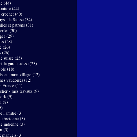
ie
(44)
couture
(44)
- crochet
(40)
ys - la Suisse
(34)
lles et patrons
(31)
ertes
(30)
ger
(29)
Ls
(28)
e
(26)
s
(26)
e suisse
(25)
t la garde suisse
(23)
ole
(18)
son - mon village
(12)
nes vaudoises
(12)
de France
(11)
elier - mes travaux
(9)
work
(9)
i
(8)
5)
de l'amitié
(3)
ie bretonne
(3)
ie indienne
(3)
on
(3)
x manuels
(3)