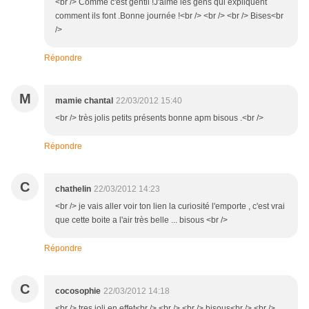
<br /> Comme c'est gentil !J'aime les gens qui expliquent
comment ils font .Bonne journée !<br /> <br /> <br /> Bises<br
/>
Répondre
M
mamie chantal
22/03/2012 15:40
<br /> très jolis petits présents bonne apm bisous .<br />
Répondre
C
chathelin
22/03/2012 14:23
<br /> je vais aller voir ton lien la curiosité l'emporte , c'est vrai
que cette boite a l'air très belle ... bisous <br />
Répondre
C
cocosophie
22/03/2012 14:18
<br /> tres joli en effet<br /> <br /> <br /> bisous<br /> <br />