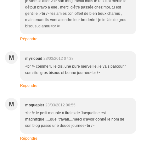
je viens d'aller voir son long travail mais le résultat mérite le
détour bravo a elle , merci d'être passée chez moi, tu est
gentille ,<br /> tes amies t'on offert de bien beux charms ,
maintenant ils vont attendre leur broderie ! je te fais de gros
bisous, dianou<br />
Répondre
M
myricoud
23/03/2012 07:38
<br /> comme tu le dis, une pure merveille, je vais parcourir
son site, gros bisous et bonne journée<br />
Répondre
M
moqueplet
23/03/2012 06:55
<br /> le petit meuble à tiroirs de Jacqueline est
magnifique......quel travail....merci d'avoir donné le nom de
son blog passe une douce journée<br />
Répondre