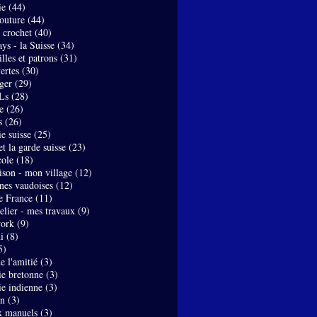
ie
(44)
couture
(44)
- crochet
(40)
ys - la Suisse
(34)
lles et patrons
(31)
ertes
(30)
ger
(29)
Ls
(28)
e
(26)
s
(26)
e suisse
(25)
t la garde suisse
(23)
ole
(18)
son - mon village
(12)
nes vaudoises
(12)
de France
(11)
elier - mes travaux
(9)
work
(9)
i
(8)
5)
de l'amitié
(3)
ie bretonne
(3)
ie indienne
(3)
on
(3)
x manuels
(3)