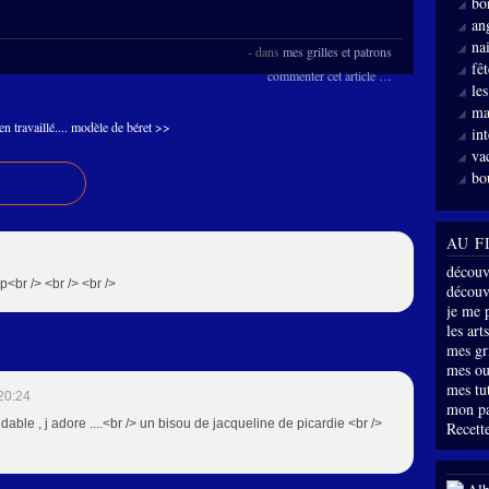
bo
an
nai
-
dans
mes grilles et patrons
fê
commenter cet article
…
le
ma
n travaillé....
modèle de béret >>
int
va
bo
AU F
découv
<br /> <br /> <br />
découve
je me 
les arts
mes gri
mes ou
mes tu
20:24
mon p
midable , j adore ....<br /> un bisou de jacqueline de picardie <br />
Recette