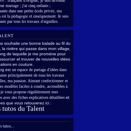
os :
française d'origine, je suis devenue
par mariage ; j'ai cinq enfants ;
nante dans une petite école privée, ma
 est la pédagogie et enseignement. Je suis
née par tous les travaux d'aiguilles.
ALENT
us souhaite une bonne balade au fil du
, la rivière qui passe dans mon village,
long de laquelle je me promène pour
sourcer et trouver de nouvelles idées
ations en couture.
og es
t un espace de partage d'idées dans
aine principalement de tous les travaux
lles,
ma passion. Aimant confectionner et
es modèles faciles à coudre, accessibles à
,
je vous propose régulièrement mes
et
s avec des fiches explicatives détaillées
rées que vous retouverez ici :
 tutos du Talent
s tutos...