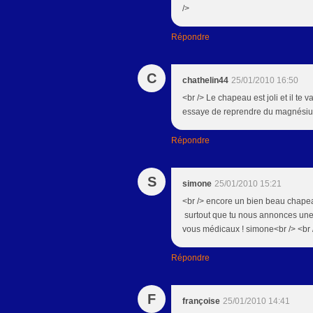
/>
Répondre
C
chathelin44
25/01/2010 16:50
<br /> Le chapeau est joli et il te 
essaye de reprendre du magnésium !
Répondre
S
simone
25/01/2010 15:21
<br /> encore un bien beau chapeau,
surtout que tu nous annonces une
vous médicaux ! simone<br /> <br /
Répondre
F
françoise
25/01/2010 14:41