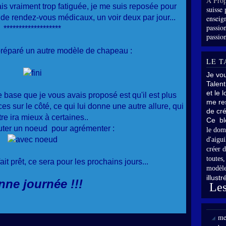
À Prop
s vraiment trop fatiguée, je me suis reposée pour
suisse 
de rendez-vous médicaux, un voir deux par jour...
enseig
passion
*******************
passion
réparé un autre modèle de chapeau :
LE T
Je vo
Talent
et le 
 base que je vous avais proposé est qu'il est plus
me res
es sur le côté, ce qui lui donne une autre allure, qui
de cré
tre ira mieux à certaines..
Ce bl
uter un noeud pour agrémenter :
le dom
d'aigui
créer d
toutes
fait prêt, ce sera pour les prochains jours...
modèle
illust
ne journée !!!
Les
me