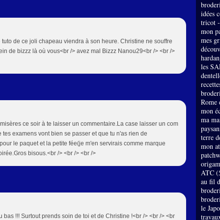
broder
idées 
tricot 
mon pa
mes gri
le tuto de ce joli chapeau viendra à son heure. Christine ne souffre
découv
lein de bizzz là où vous<br /> avez mal Bizzz Nanou29<br /> <br />
hardan
les SA
dentell
recette
broderi
Rome e
mon éc
ma mai
 misères ce soir à te laisser un commentaire.La case laisser un com
paysan
ue tes examens vont bien se passer et que tu n'as rien de
terre 
pour le paquet et la petite fée(je m'en servirais comme marque
mon at
rée.Gros bisous.<br /> <br /> <br />
patch
origam
ATC
(
au fil 
broder
broder
le Jap
travau
as !!! Surtout prends soin de toi et de Christine !<br /> <br /> <br