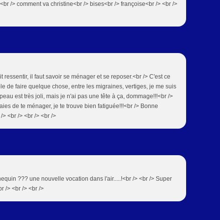
!!<br /> comment va christine<br /> bises<br /> françoise<br /> <br />
it ressentir, il faut savoir se ménager et se reposer.<br /> C'est ce
ible de faire quelque chose, entre les migraines, vertiges, je me suis
au est très joli, mais je n'ai pas une tête à ça, dommage!!!<br />
aies de te ménager, je te trouve bien fatiguée!!!<br /> Bonne
/> <br /> <br /> <br />
uin ??? une nouvelle vocation dans l'air.....!<br /> <br /> Super
 /> <br /> <br />