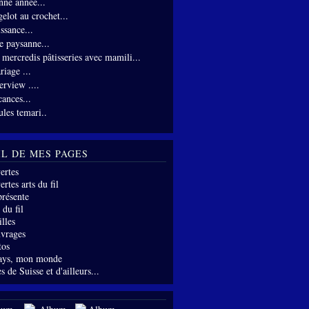
nne année...
gelot au crochet...
ssance...
te paysanne...
s mercredis pâtisseries avec mamili...
riage ...
erview ....
cances...
ules temari..
IL DE MES PAGES
ertes
rtes arts du fil
présente
 du fil
lles
vrages
tos
ays, mon monde
s de Suisse et d'ailleurs...