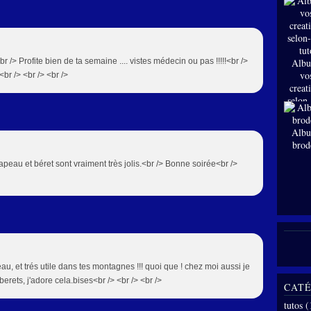
 /> Profite bien de ta semaine .... vistes médecin ou pas !!!!!<br />
Albu
vo
br /> <br /> <br />
creat
selon
tut
Albu
brod
apeau et béret sont vraiment très jolis.<br /> Bonne soirée<br />
eau, et trés utile dans tes montagnes !!! quoi que ! chez moi aussi je
rets, j'adore cela.bises<br /> <br /> <br />
CATÉ
tutos
(