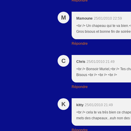
Répondre
M
Mamoune
25/01/2010 22:59
<br /> Un chapeau qui te va bien.<br
Gros bisous et bonne fin de soirée<
Répondre
C
Chris
25/01/2010 21:49
<br /> Bonsoir Muriel,<br /> Tes ch
Bisous <br /> <br /> <br />
Répondre
K
kitty
25/01/2010 21:49
<br /> cela te va trés bien ce chap
mets des chapeaux...euh non des be
Répondre