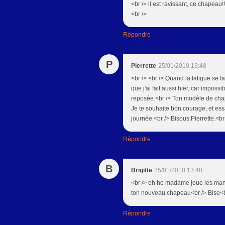
<br /> il est ravissant, ce chapeau
<br />
Répondre
P
Pierrette
25/01/2010 13:48
<br /> <br /> Quand la fatigue se fa
que j'ai fait aussi hier, car imposs
reposée.<br /> Ton modèle de chape
Je te souhaite bon courage, et ess
journée.<br /> Bisous.Pierrette.<br 
Répondre
B
Brigitte
25/01/2010 13:48
<br /> oh ho madame joue les maneq
ton nouveau chapeau<br /> Bise<br
Répondre