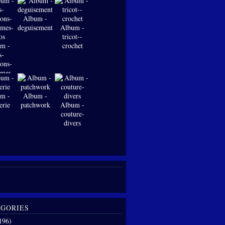
Album -
deguisements
Album -
tricot--
m -
crochet
s-
ions-
-mes-
os
m -
Album -
erie
patchwork
Album -
couture-
divers
GORIES
196)