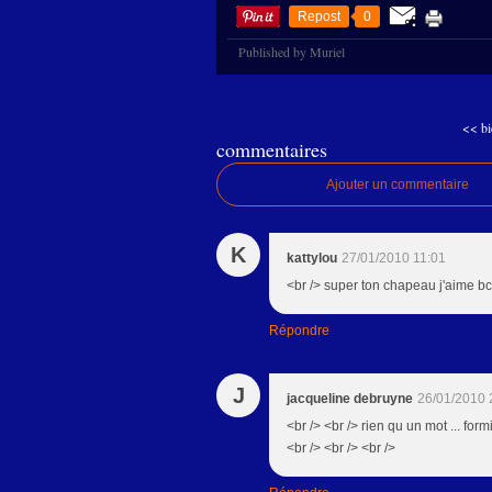
Repost
0
Published by Muriel
<< bie
commentaires
Ajouter un commentaire
K
kattylou
27/01/2010 11:01
<br /> super ton chapeau j'aime bcp
Répondre
J
jacqueline debruyne
26/01/2010 
<br /> <br /> rien qu un mot ... for
<br /> <br /> <br />