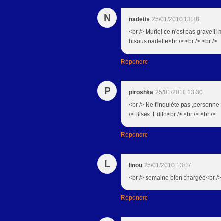
N
nadette
25/01/2010 13:38
<br /> Muriel ce n'est pas grave!!! m
bisous nadette<br /> <br /> <br />
Répondre
P
piroshka
25/01/2010 13:30
<br /> Ne t'inquiète pas ,personne n
/> Bises Edith<br /> <br /> <br />
Répondre
L
linou
25/01/2010 13:07
<br /> semaine bien chargée<br /> 
Répondre