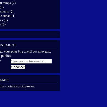
 du temps
(2)
(2)
ements
(2)
ie ruban
(1)
es
(1)
e
(1)
NNEMENT
z-vous pour être averti des nouveaux
s publiés.
AMIS
line- pointsdecroixpassion