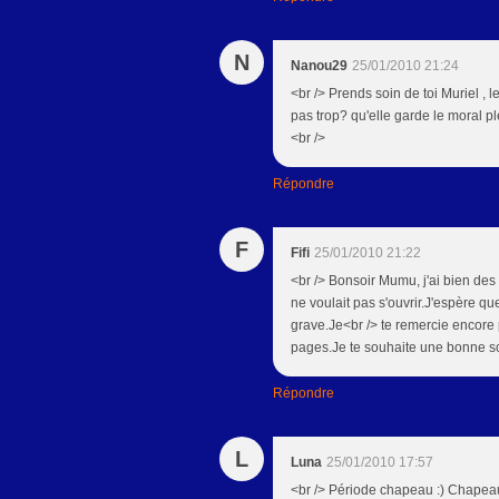
N
Nanou29
25/01/2010 21:24
<br /> Prends soin de toi Muriel , 
pas trop? qu'elle garde le moral p
<br />
Répondre
F
Fifi
25/01/2010 21:22
<br /> Bonsoir Mumu, j'ai bien des
ne voulait pas s'ouvrir.J'espère q
grave.Je<br /> te remercie encore 
pages.Je te souhaite une bonne soi
Répondre
L
Luna
25/01/2010 17:57
<br /> Période chapeau :) Chapeau b