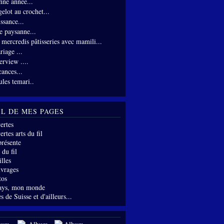
nne année...
gelot au crochet...
ssance...
te paysanne...
s mercredis pâtisseries avec mamili...
riage ...
erview ....
cances...
ules temari..
IL DE MES PAGES
ertes
rtes arts du fil
présente
 du fil
lles
vrages
tos
ays, mon monde
s de Suisse et d'ailleurs...