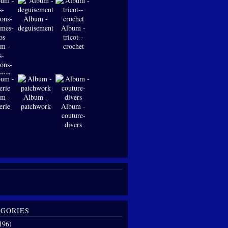
Album -
deguisements
Album -
tricot--
m -
crochet
s-
ions-
-mes-
os
m -
Album -
erie
patchwork
Album -
couture-
divers
GORIES
196)