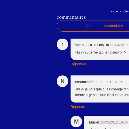
<< rencontre 
commentaires
Ajouter un commentaire
:
:0059: LUBY Emy 38
02/04/2012
<br /> superbe tablier bises<br />
Répondre
N
nicolbrod39
28/03/2012 18:26
<br /> je vois que tu as changé ton 
même si je sais que c'est ta couleu
Répondre
M
Muriel
28/03/2012 19:36