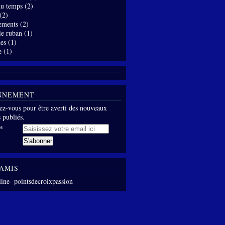
 du temps
(2)
(2)
ements
(2)
ie ruban
(1)
es
(1)
e
(1)
NNEMENT
z-vous pour être averti des nouveaux
s publiés.
AMIS
line- pointsdecroixpassion