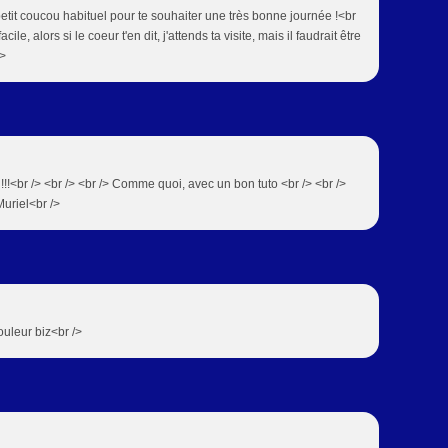
petit coucou habituel pour te souhaiter une très bonne journée !<br
le, alors si le coeur t'en dit, j'attends ta visite, mais il faudrait être
/>
rs !!!<br /> <br /> <br /> Comme quoi, avec un bon tuto <br /> <br />
uriel<br />
couleur biz<br />