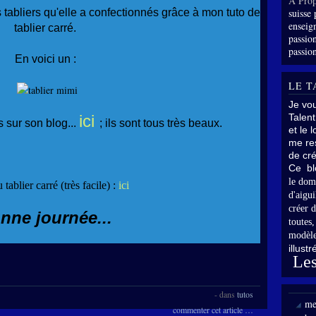
À Prop
 tabliers qu'elle a confectionnés grâce à mon tuto de
suisse 
enseig
tablier carré.
passion
passion
En voici un :
LE T
Je vo
ici
Talent
 sur son blog...
; ils sont tous très beaux.
et le 
me res
de cré
Ce bl
le dom
u tablier carré (très facile) :
ici
d'aigui
créer d
nne journée...
toutes
modèle
illust
Les
-
dans
tutos
me
commenter cet article
…