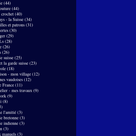
ie
(44)
couture
(44)
- crochet
(40)
ys - la Suisse
(34)
lles et patrons
(31)
ertes
(30)
ger
(29)
Ls
(28)
e
(26)
s
(26)
e suisse
(25)
t la garde suisse
(23)
ole
(18)
son - mon village
(12)
nes vaudoises
(12)
de France
(11)
elier - mes travaux
(9)
work
(9)
i
(8)
5)
de l'amitié
(3)
ie bretonne
(3)
ie indienne
(3)
on
(3)
x manuels
(3)