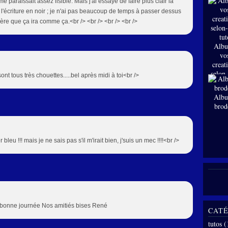
e paraissait assez lisible. Mais j'ai essayé de faire plus clair la
s l'écriture en noir ; je n'ai pas beaucoup de temps à passer dessus
ère que ça ira comme ça.<br /> <br /> <br /> <br />
Albu
vo
creat
selon
s sont tous très chouettes.....bel après midi à toi<br />
tut
Albu
brod
r bleu !!! mais je ne sais pas s'il m'irait bien, j'suis un mec !!!!<br />
e bonne journée Nos amitiés bises René
CATÉ
tutos
(