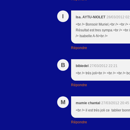
I
Isa. AYTU-NIOLET
28/03/2012 02
<br /> Bonsoir Muriel,<br /> <br />
Résultat est tres sympa.<br /> <br /
/> Isabelle A-N<br />
Répondre
B
bibiedel
27/03/2012 22:21
<br /> trés joli<br /> <br /> <br /> 
Répondre
M
mamie chantal
27/03/2012 20:45
<br /> il est très joli ce tablier bo
Répondre