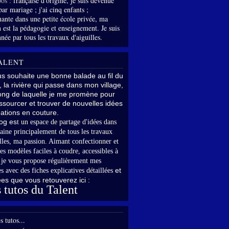
os :
française d'origine, je suis devenue
par mariage ; j'ai cinq enfants ;
nante dans une petite école privée, ma
 est la pédagogie et enseignement. Je suis
née par tous les travaux d'aiguilles.
ALENT
us souhaite une bonne balade au fil du
, la rivière qui passe dans mon village,
long de laquelle je me promène pour
sourcer et trouver de nouvelles idées
ations en couture.
og es
t un espace de partage d'idées dans
aine principalement de tous les travaux
lles,
ma passion. Aimant confectionner et
es modèles faciles à coudre, accessibles à
,
je vous propose régulièrement mes
et
s avec des fiches explicatives détaillées
rées que vous retouverez ici :
 tutos du Talent
s tutos...