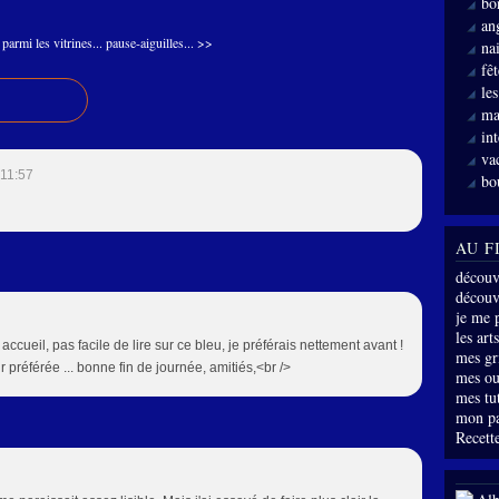
bo
an
parmi les vitrines...
pause-aiguilles... >>
nai
fê
le
ma
int
va
 11:57
bo
AU F
découv
découve
je me 
les arts
accueil, pas facile de lire sur ce bleu, je préférais nettement avant !
mes gri
r préférée ... bonne fin de journée, amitiés,<br />
mes ou
mes tu
mon p
Recette