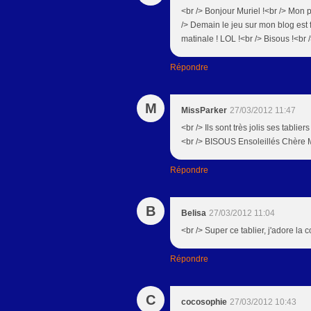
<br /> Bonjour Muriel !<br /> Mon 
/> Demain le jeu sur mon blog est faci
matinale ! LOL !<br /> Bisous !<br 
Répondre
M
MissParker
27/03/2012 11:47
<br /> Ils sont très jolis ses tablie
<br /> BISOUS Ensoleillés Chère M
Répondre
B
Belisa
27/03/2012 11:04
<br /> Super ce tablier, j'adore la 
Répondre
C
cocosophie
27/03/2012 10:43