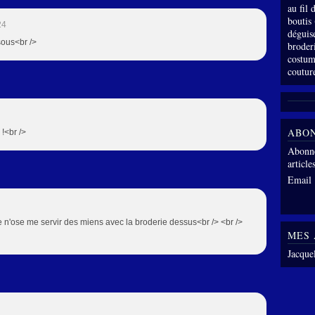
au fil
boutis
24
déguis
isous<br />
broder
costum
coutur
ABO
 !<br />
Abonne
article
Email
,je n'ose me servir des miens avec la broderie dessus<br /> <br />
MES 
Jacque