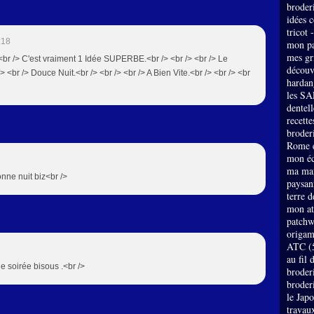
broder
idées 
tricot 
:18
mon pa
mes gri
 <br /> C'est vraiment 1 Idée SUPERBE.<br /> <br /> <br /> Le
découv
> <br /> Douce Nuit.<br /> <br /> <br /> A Bien Vite.<br /> <br /> <br
hardan
les SA
dentell
recette
broderi
Rome e
mon éc
ma mai
bonne nuit biz<br />
paysan
terre 
mon at
patch
origam
ATC
(
au fil 
nne soirée bisous .<br />
broder
broder
le Jap
travau