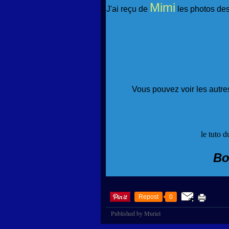
Mimi
J'ai reçu de
les photos des
Vous pouvez voir les autres
le tuto d
Bo
Repost
0
Published by Muriel