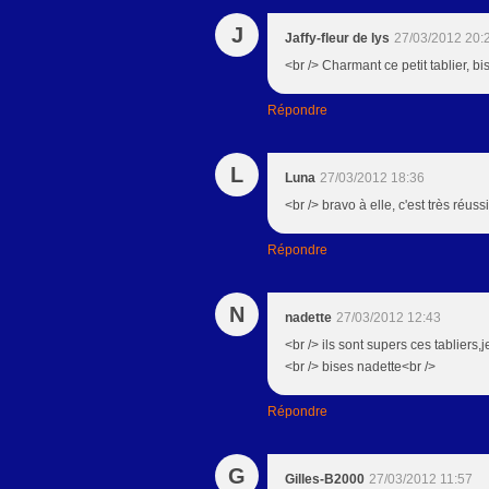
J
Jaffy-fleur de lys
27/03/2012 20:
<br /> Charmant ce petit tablier, b
Répondre
L
Luna
27/03/2012 18:36
<br /> bravo à elle, c'est très réussi
Répondre
N
nadette
27/03/2012 12:43
<br /> ils sont supers ces tabliers
<br /> bises nadette<br />
Répondre
G
Gilles-B2000
27/03/2012 11:57