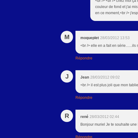
<br /> <br /> chez moi ça m
couleur de fond et j'ai mi
en ce moment,<br /> j'esp
M
moqueplet
28/03/2012 13:53
<br /> elle en a fait en série.......il
Répondre
J
Jean
28/03/2012 09:02
<br /> il est plus joli que mon tablie
Répondre
R
rené
28/03/2012 02:44
Bonjour muriel Je te souhaite un
Répondre