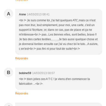
A
Anne
14/03/2013 08:41
<br /> Je suis comme toi, j'ai fait quelques ATC,mais ce n'est
pas mon truc, tout simplement, pour moi, une carte, c'est un
support à l'écriture, or, dans ce cas, pas de place et ça ne
m'intéresse<br /> pas...Les tiennes elles, sont belles, bravo !!
Je fais des cartes textiles...........Je fais aussi quelque chose et
je donnerai tonlien ensuite car j'ai vu chez toi le tuto...A suivre,
c en'est<br /> pas fini ni pour tout de suite!<br />
Répondre
B
bobine59
14/03/2013 08:07
<br /> bien jolies ces A T C ! je viens d'en commencer la
fabrication ...<br />
Répondre