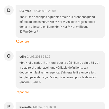
D
D@ny66
14/03/2013 21:09
<br /> Des échanges agréables mais qui prennent quand
même du temps.<br /> <br /> <br /> J'ai bien reçu ta photo,
dema in elle sera en ligne.<br /> <br /> <br /> Bisous
D@ny66<br />
Répondre
O
odile
14/03/2013 18:15
<br /> jolie cartes !!! et merci pour la définition du sigle ! il y en
a d'autre et parfoi avoir une véritable définition .....va
doucement faut te ménager car j'aimerai te lire encore fort
longtemps et<br /> ça c'est égoïste ! merci pour la définition
(encore!...)<br />
Répondre
P
Pierrette
14/03/2013 16:38