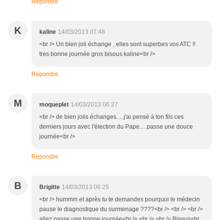
Répondre
K
kaline
14/03/2013 07:48
<br /> Un bien joli échange , elles sont superbes vos ATC !!
tres bonne journée gros bisous kaline<br />
Répondre
M
moqueplet
14/03/2013 06:37
<br /> de bien jolis échanges.....j'ai pensé à ton fils ces
derniers jours avec l'élection du Pape.....passe une douce
journée<br />
Répondre
B
Brigitte
14/03/2013 06:25
<br /> hummm et après tu te demandes pourquoi le médecin
pause le diagnostique du surmenage ????<br /> <br /> <br />
allez passe une bonne journée<br /> <br /> <br /> Bisous<br