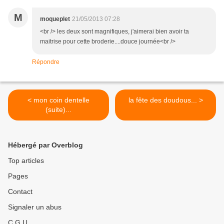
M
moqueplet
21/05/2013 07:28
<br /> les deux sont magnifiques, j'aimerai bien avoir ta
maitrise pour cette broderie....douce journée<br />
Répondre
< mon coin dentelle
la fête des doudous... >
(suite)...
Hébergé par Overblog
Top articles
Pages
Contact
Signaler un abus
C.G.U.