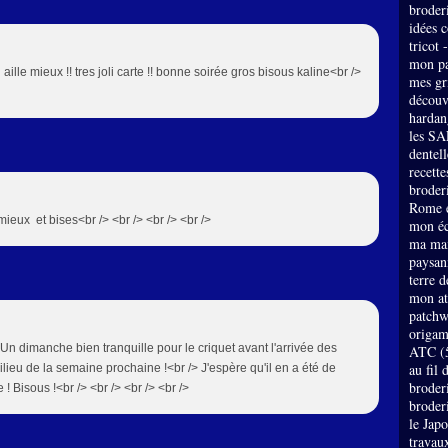
broder
idées 
tricot 
mon pa
aille mieux !! tres joli carte !! bonne soirée gros bisous kaline<br />
mes gri
découv
hardan
les SA
dentell
recette
broderi
Rome e
mieux et bises<br /> <br /> <br /> <br />
mon éc
ma mai
paysan
terre 
mon at
patch
origam
> Un dimanche bien tranquille pour le criquet avant l'arrivée des
ATC
(
au fil 
milieu de la semaine prochaine !<br /> J'espère qu'il en a été de
broder
! Bisous !<br /> <br /> <br /> <br />
broder
le Jap
travau