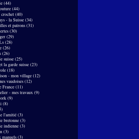
ie
(44)
couture
(44)
- crochet
(40)
ys - la Suisse
(34)
lles et patrons
(31)
ertes
(30)
ger
(29)
Ls
(28)
e
(26)
s
(26)
e suisse
(25)
t la garde suisse
(23)
ole
(18)
son - mon village
(12)
nes vaudoises
(12)
de France
(11)
elier - mes travaux
(9)
work
(9)
i
(8)
5)
de l'amitié
(3)
ie bretonne
(3)
ie indienne
(3)
on
(3)
x manuels
(3)