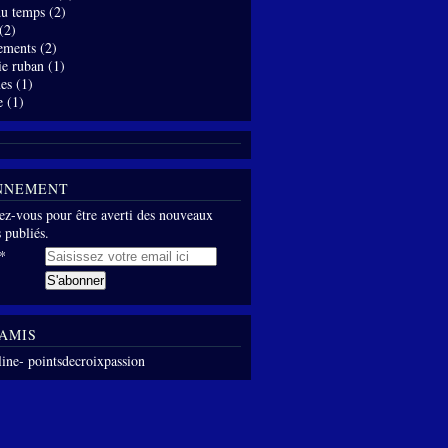
 du temps
(2)
(2)
ements
(2)
ie ruban
(1)
es
(1)
e
(1)
NNEMENT
z-vous pour être averti des nouveaux
s publiés.
AMIS
line- pointsdecroixpassion