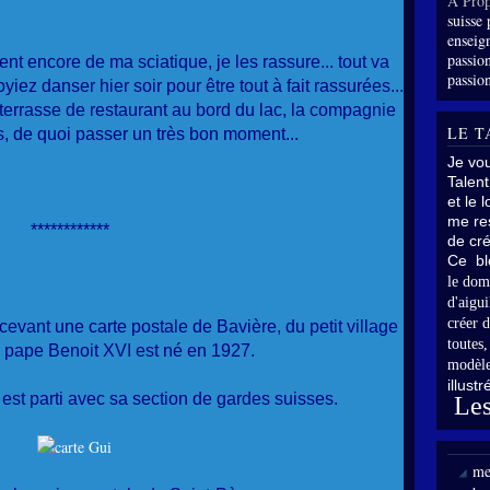
À Prop
suisse 
enseig
passion
ent encore de ma sciatique, je les rassure... tout va
passion
oyiez danser hier soir pour être tout à fait rassurées...
 terrasse de restaurant au bord du lac, la compagnie
LE T
, de quoi passer un très bon moment...
Je vo
Talent
et le 
me res
************
de cré
Ce bl
le dom
d'aigui
créer d
ecevant une carte postale de Bavière, du petit village
toutes
e pape Benoit XVI est né en 1927.
modèle
illust
 est parti avec sa section de gardes suisses.
Les
me