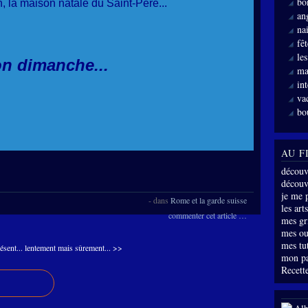
bo
, la maison natale du Saint-Père...
an
nai
fê
le
n dimanche...
ma
int
va
bo
AU F
découv
découve
je me 
-
dans
Rome et la garde suisse
les arts
commenter cet article
…
mes gri
mes ou
mes tu
ésent...
lentement mais sûrement... >>
mon p
Recette