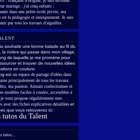
os :
française d'origine, je suis devenue
par mariage ; j'ai cinq enfants ;
nante dans une petite école privée, ma
 est la pédagogie et enseignement. Je suis
née par tous les travaux d'aiguilles.
ALENT
us souhaite une bonne balade au fil du
, la rivière qui passe dans mon village,
long de laquelle je me promène pour
sourcer et trouver de nouvelles idées
ations en couture.
og es
t un espace de partage d'idées dans
aine principalement de tous les travaux
lles,
ma passion. Aimant confectionner et
es modèles faciles à coudre, accessibles à
,
je vous propose régulièrement mes
et
s avec des fiches explicatives détaillées
rées que vous retouverez ici :
 tutos du Talent
s tutos...