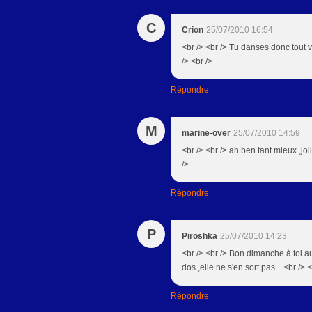
C
Crion
25/07/2010 16:54
<br /> <br /> Tu danses donc tout v
/> <br />
Répondre
M
marine-over
25/07/2010 14:59
<br /> <br /> ah ben tant mieux ,j
/>
Répondre
P
Piroshka
25/07/2010 14:23
<br /> <br /> Bon dimanche à toi au
dos ,elle ne s'en sort pas ...<br /> 
Répondre