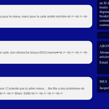
au fil
boutis
déguis
broder
a pour le mieux, merci pour la carte amitié michéle<br /> <br /> <br
costum
coutur
ABO
Abonne
olie carte ,bon dimanche bisous:0010:marine♥<br /> <br /> <br /> <br
article
Email
MES 
Jacque
ssi ! Contente que tu ailles mieux ... Ma fille a des problèmes de
<br /> <br /> Bises Edith<br /> <br /> <br /> <br />