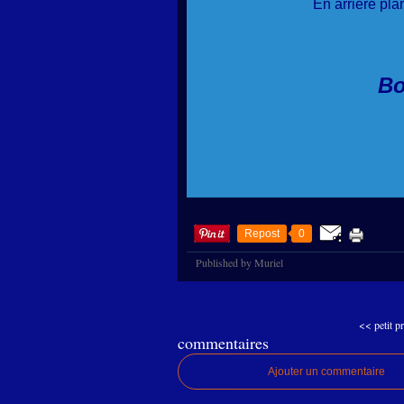
En arrière plan
Bo
Repost
0
Published by Muriel
<< petit pr
commentaires
Ajouter un commentaire