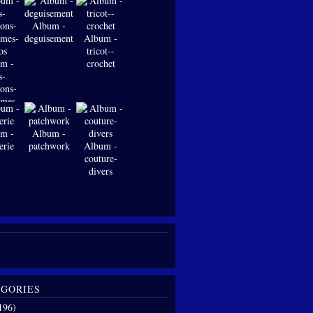
Album -
deguisements
Album -
tricot--
m -
crochet
s-
ions-
-mes-
os
m -
Album -
erie
patchwork
Album -
couture-
divers
GORIES
196)