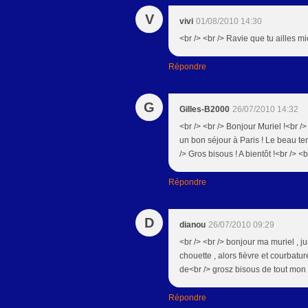
V
vivi
01/08/2010 14:30
<br /> <br /> Ravie que tu ailles mie
Répondre
G
Gilles-B2000
26/07/2010 14:32
<br /> <br /> Bonjour Muriel !<br 
un bon séjour à Paris ! Le beau tem
/> Gros bisous ! A bientôt !<br /> <b
Répondre
D
dianou
26/07/2010 09:29
<br /> <br /> bonjour ma muriel , j
chouette , alors fièvre et courbatu
de<br /> grosz bisous de tout mon c
Répondre