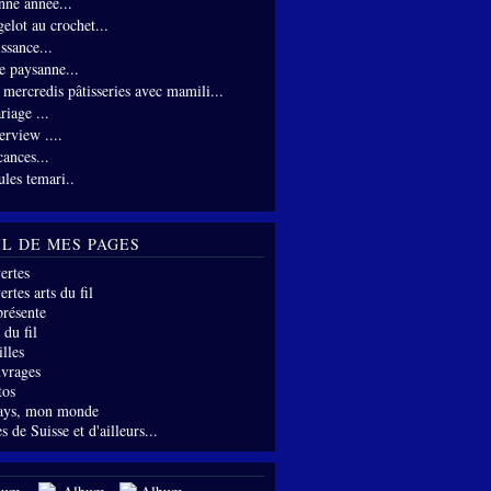
nne année...
gelot au crochet...
ssance...
te paysanne...
s mercredis pâtisseries avec mamili...
riage ...
erview ....
cances...
ules temari..
IL DE MES PAGES
ertes
rtes arts du fil
présente
 du fil
lles
vrages
tos
ays, mon monde
s de Suisse et d'ailleurs...