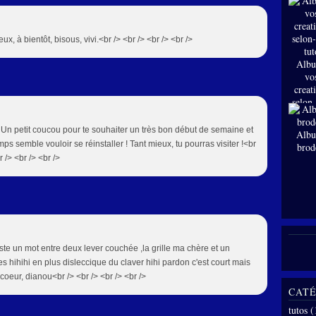
ux, à bientôt, bisous, vivi.<br /> <br /> <br /> <br />
Albu
vo
creat
selon
tut
/> Un petit coucou pour te souhaiter un très bon début de semaine et
Albu
ps semble vouloir se réinstaller ! Tant mieux, tu pourras visiter !<br
brod
r /> <br /> <br />
uste un mot entre deux lever couchée ,la grille ma chère et un
res hihihi en plus disleccique du claver hihi pardon c'est court mais
oeur, dianou<br /> <br /> <br /> <br />
CATÉ
tutos
(