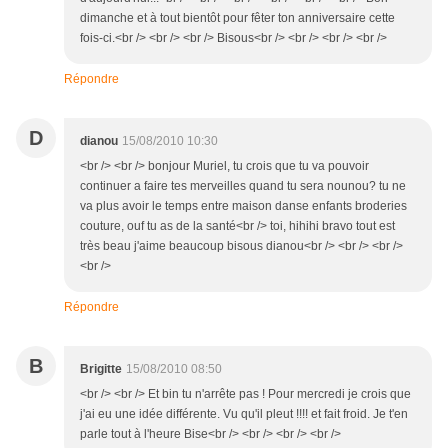
dimanche et à tout bientôt pour fêter ton anniversaire cette
fois-ci.<br /> <br /> <br /> Bisous<br /> <br /> <br /> <br />
Répondre
D
dianou
15/08/2010 10:30
<br /> <br /> bonjour Muriel, tu crois que tu va pouvoir
continuer a faire tes merveilles quand tu sera nounou? tu ne
va plus avoir le temps entre maison danse enfants broderies
couture, ouf tu as de la santé<br /> toi, hihihi bravo tout est
très beau j'aime beaucoup bisous dianou<br /> <br /> <br />
<br />
Répondre
B
Brigitte
15/08/2010 08:50
<br /> <br /> Et bin tu n'arrête pas ! Pour mercredi je crois que
j'ai eu une idée différente. Vu qu'il pleut !!!! et fait froid. Je t'en
parle tout à l'heure Bise<br /> <br /> <br /> <br />