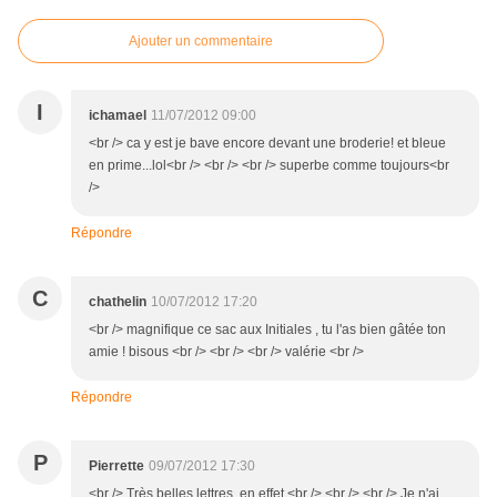
Ajouter un commentaire
I
ichamael
11/07/2012 09:00
<br /> ca y est je bave encore devant une broderie! et bleue
en prime...lol<br /> <br /> <br /> superbe comme toujours<br
/>
Répondre
C
chathelin
10/07/2012 17:20
<br /> magnifique ce sac aux Initiales , tu l'as bien gâtée ton
amie ! bisous <br /> <br /> <br /> valérie <br />
Répondre
P
Pierrette
09/07/2012 17:30
<br /> Très belles lettres, en effet.<br /> <br /> <br /> Je n'ai