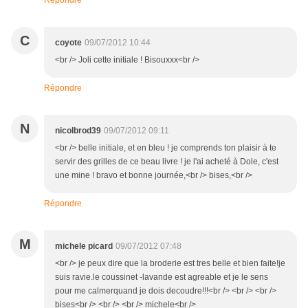
Répondre
C
coyote
09/07/2012 10:44
<br /> Joli cette initiale ! Bisouxxx<br />
Répondre
N
nicolbrod39
09/07/2012 09:11
<br /> belle initiale, et en bleu ! je comprends ton plaisir à te
servir des grilles de ce beau livre ! je l'ai acheté à Dole, c'est
une mine ! bravo et bonne journée,<br /> bises,<br />
Répondre
M
michele picard
09/07/2012 07:48
<br /> je peux dire que la broderie est tres belle et bien faite!je
suis ravie.le coussinet -lavande est agreable et je le sens
pour me calmerquand je dois decoudre!!!<br /> <br /> <br />
bises<br /> <br /> <br /> michele<br />