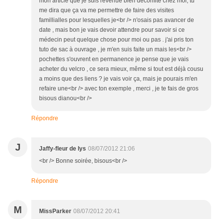
mon article que je suis revenue bien déconfite chez moi, tu
me dira que ça va me permettre de faire des visites
famillialles pour lesquelles je<br /> n'osais pas avancer de
date , mais bon je vais devoir attendre pour savoir si ce
médecin peut quelque chose pour moi ou pas . j'ai pris ton
tuto de sac à ouvrage , je m'en suis faite un mais les<br />
pochettes s'ouvrent en permanence je pense que je vais
acheter du velcro , ce sera mieux, même si tout est déjà cousu
a moins que des liens ? je vais voir ça, mais je pourais m'en
refaire une<br /> avec ton exemple , merci , je te fais de gros
bisous dianou<br />
Répondre
J
Jaffy-fleur de lys
08/07/2012 21:06
<br /> Bonne soirée, bisous<br />
Répondre
M
MissParker
08/07/2012 20:41