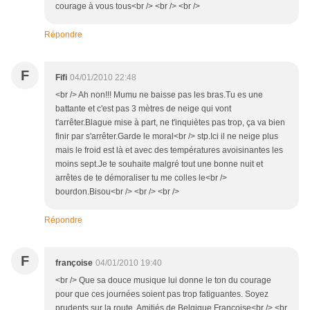
courage à vous tous<br /> <br /> <br />
Répondre
F
Fifi
04/01/2010 22:48
<br /> Ah non!!! Mumu ne baisse pas les bras.Tu es une
battante et c'est pas 3 mètres de neige qui vont
t'arrêter.Blague mise à part, ne t'inquiètes pas trop, ça va bien
finir par s'arrêter.Garde le moral<br /> stp.Ici il ne neige plus
mais le froid est là et avec des températures avoisinantes les
moins sept.Je te souhaite malgré tout une bonne nuit et
arrêtes de te démoraliser tu me colles le<br />
bourdon.Bisou<br /> <br /> <br />
Répondre
F
françoise
04/01/2010 19:40
<br /> Que sa douce musique lui donne le ton du courage
pour que ces journées soient pas trop fatiguantes. Soyez
prudents sur la route. Amitiés de Belgique Françoise<br /> <br