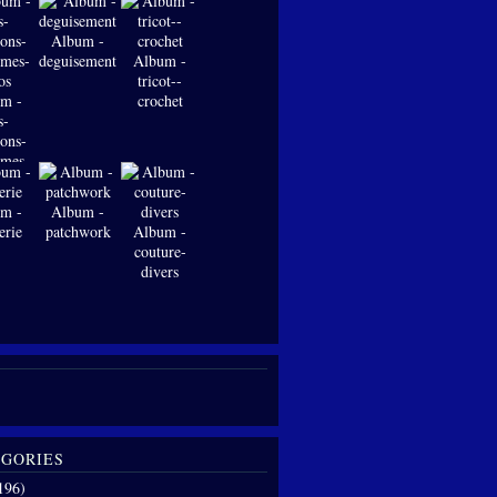
Album -
deguisements
Album -
tricot--
m -
crochet
s-
ions-
-mes-
os
m -
Album -
erie
patchwork
Album -
couture-
divers
GORIES
196)