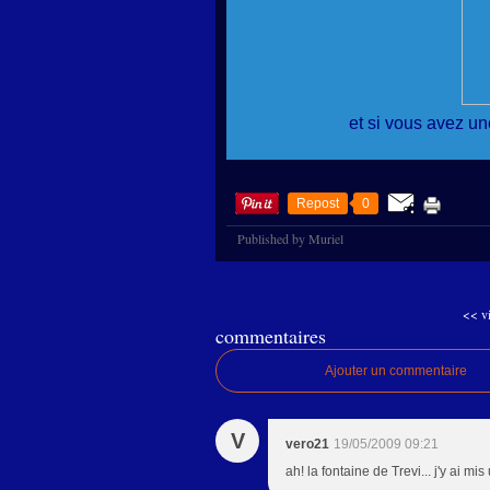
et si vous avez un
Repost
0
Published by Muriel
<< vi
commentaires
Ajouter un commentaire
V
vero21
19/05/2009 09:21
ah! la fontaine de Trevi... j'y ai m