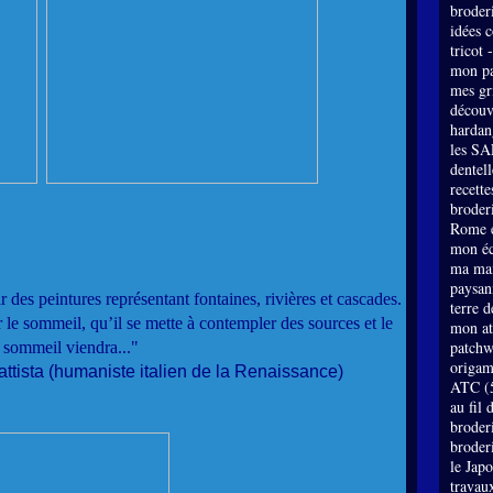
broder
idées 
tricot 
mon pa
mes gri
découv
hardan
les SA
dentell
recette
broderi
Rome e
mon éc
ma mai
paysan
r des peintures représentant fontaines, rivières et cascades.
terre 
r le sommeil, qu’il se mette à contempler des sources et le
mon at
patch
sommeil viendra..."
origam
attista (humaniste italien de la Renaissance)
ATC
(
au fil 
broder
broder
le Jap
travau