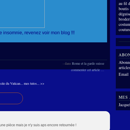
au fil
boutis
déguis
broder
costum
coutur
e insomnie, revenez voir mon blog !!!
ABO
Abonne
-
dans
Rome et la garde suisse
article
commenter cet article
…
Email
site du Vatican...
mes tutos... >>
MES 
Jacque
is une pièce mais je n'y suis aps encore retournée !