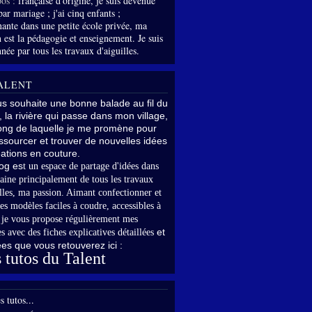
os :
française d'origine, je suis devenue
par mariage ; j'ai cinq enfants ;
nante dans une petite école privée, ma
 est la pédagogie et enseignement. Je suis
née par tous les travaux d'aiguilles.
ALENT
us souhaite une bonne balade au fil du
, la rivière qui passe dans mon village,
long de laquelle je me promène pour
sourcer et trouver de nouvelles idées
ations en couture.
og es
t un espace de partage d'idées dans
aine principalement de tous les travaux
lles,
ma passion. Aimant confectionner et
es modèles faciles à coudre, accessibles à
,
je vous propose régulièrement mes
et
s avec des fiches explicatives détaillées
rées que vous retouverez ici :
 tutos du Talent
s tutos...