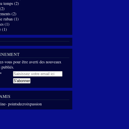
 du temps
(2)
(2)
ements
(2)
ie ruban
(1)
es
(1)
e
(1)
NNEMENT
z-vous pour être averti des nouveaux
s publiés.
AMIS
line- pointsdecroixpassion