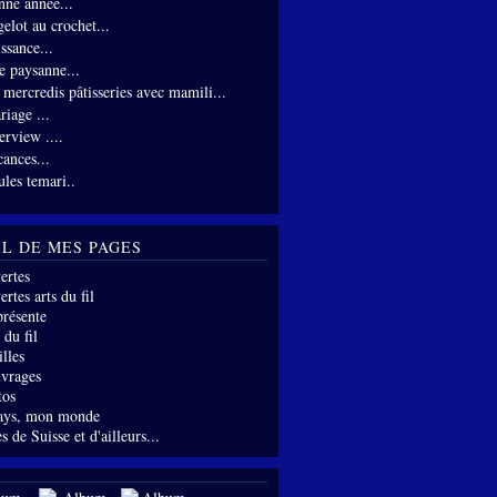
nne année...
gelot au crochet...
ssance...
te paysanne...
s mercredis pâtisseries avec mamili...
riage ...
erview ....
cances...
ules temari..
IL DE MES PAGES
ertes
rtes arts du fil
présente
 du fil
lles
vrages
tos
ays, mon monde
s de Suisse et d'ailleurs...