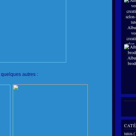
Albu
vo
creat
selon
tut
Albu
brod
quelques autres :
CATÉ
tutos
(