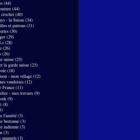
ie
(44)
couture
(44)
- crochet
(40)
ys - la Suisse
(34)
lles et patrons
(31)
ertes
(30)
ger
(29)
Ls
(28)
e
(26)
s
(26)
e suisse
(25)
t la garde suisse
(23)
ole
(18)
son - mon village
(12)
nes vaudoises
(12)
de France
(11)
elier - mes travaux
(9)
work
(9)
i
(8)
5)
de l'amitié
(3)
ie bretonne
(3)
ie indienne
(3)
on
(3)
x manuels
(3)