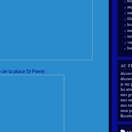
bo
an
nai
fê
le
ma
int
va
bo
AU F
e de la place St Pierre :
découv
découve
je me 
les arts
mes gri
mes ou
mes tu
mon p
Recette