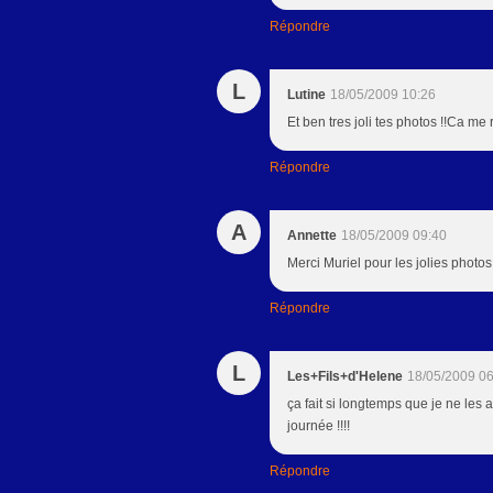
Répondre
L
Lutine
18/05/2009 10:26
Et ben tres joli tes photos !!Ca me 
Répondre
A
Annette
18/05/2009 09:40
Merci Muriel pour les jolies phot
Répondre
L
Les+Fils+d'Helene
18/05/2009 06
ça fait si longtemps que je ne les a
journée !!!!
Répondre