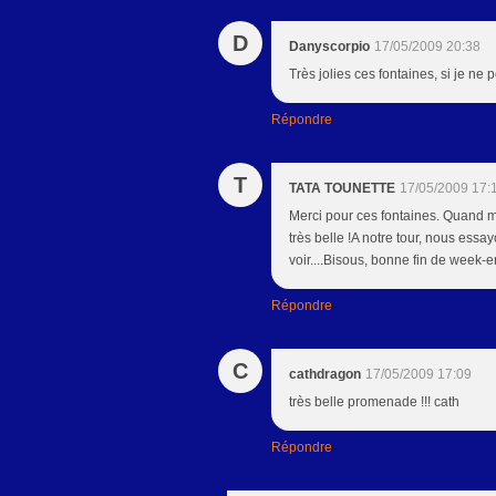
D
Danyscorpio
17/05/2009 20:38
Très jolies ces fontaines, si je n
Répondre
T
TATA TOUNETTE
17/05/2009 17:
Merci pour ces fontaines. Quand me
très belle !A notre tour, nous ess
voir....Bisous, bonne fin de week-
Répondre
C
cathdragon
17/05/2009 17:09
très belle promenade !!! cath
Répondre