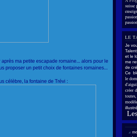
À Prop
suisse 
enseig
passion
passion
LE T
Je vo
Talent
et le 
er après ma petite escapade romaine... alors pour le
me res
de cré
 proposer un petit choix de fontaines romaines...
Ce bl
le dom
us célèbre, la fontaine de Trévi :
d'aigui
créer d
toutes
modèle
illust
Les
me