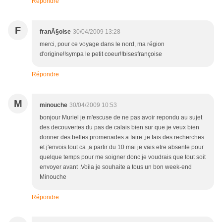
Répondre
F
franÃ§oise
30/04/2009 13:28
merci, pour ce voyage dans le nord, ma région
d'origine!!sympa le petit coeur!!bisesfrançoise
Répondre
M
minouche
30/04/2009 10:53
bonjour Muriel je m'escuse de ne pas avoir repondu au sujet
des decouvertes du pas de calais bien sur que je veux bien
donner des belles promenades a faire ,je fais des recherches
et j'envois tout ca ,a partir du 10 mai je vais etre absente pour
quelque temps pour me soigner donc je voudrais que tout soit
envoyer avant .Voila je souhaite a tous un bon week-end
Minouche
Répondre