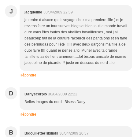
J
jacqueline
30/04/2009 22:39
je rentre d alsace (petit voyage chez ma premiere fille ) et je
reviens faire un tour sur vos blogs et bien tout le monde travail
dure vous êtes toutes des abeilles travailleuses , moi j ai
beaucoup fait de la couture racourcir des pantalons et en faire
des bermudas pour l été !!!!!! avec deux garçons ma fille a de
quoi faire !!!! quand je pense a toi Muriel avec ta grande
famille tu as de l entrainement ....lol bisous amicale de mamie
jacqueline de picardie !!! juste en dessous du nord ...lol
Répondre
D
Danyscorpio
30/04/2009 22:22
Belles images du nord. Bisess Dany
Répondre
B
Bidouillette/Tibilisfil
30/04/2009 20:37