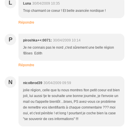
L
Luna
30/04/2009 10:35
Trop charmant ce coeur ! Et belle avancée nordique !
Répondre
P
piroshka++:0071:
30/04/2009 10:14
Je ne connais pas le nord ,c'est sûrement une belle région
!Bises Edith
Répondre
N
nicolbrod39
30/04/2009 09:59
jolie région, celle que tu nous montres !ton petit coeur est bien
joli, lui aussi !je te souhaite une bonne journée, je t'envoie un
mail ou t'appelle bientôt ...bises, PS avez-vous ce problème
de remettre vos identifiants à chaque commentaire ??? moi
oui, et c'est pénible ! et long ! pourtant je coche bien la case
"se souvenir de ces informations" !!!