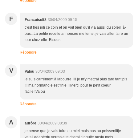
Répondre
F
Francoise58
30/04/2009 09:15
c'est très joli ce coin et on voit bien qu'il y a aussi du soleil là-
bas...La petite recette annoncée me tente, je vais aller faire un
tour chez elle. Bisous
Répondre
V
Valou
30/04/2009 09:03
je suis carrément à labourre !!!! je m'y mettrai plus tard tant pis
!!! ma normandie est finie !!!Merci pour le petit coeur
facile!!Valou
Répondre
A
aurôre
30/04/2009 08:39
je pense que je vais faire du miel mais pas au poissenlitje
vais l adaptertu verrasje te citerai t inquite pastu mets