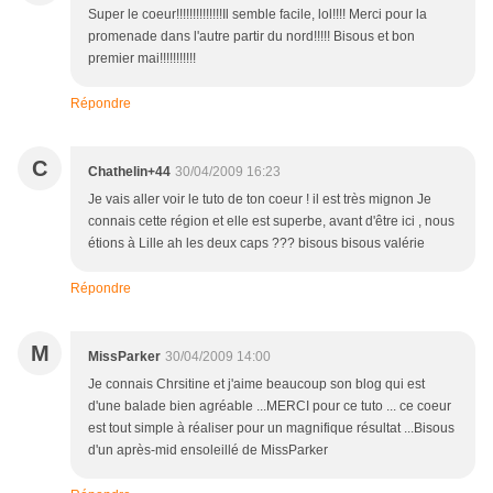
Super le coeur!!!!!!!!!!!!!!Il semble facile, lol!!!! Merci pour la
promenade dans l'autre partir du nord!!!!! Bisous et bon
premier mai!!!!!!!!!!!
Répondre
C
Chathelin+44
30/04/2009 16:23
Je vais aller voir le tuto de ton coeur ! il est très mignon Je
connais cette région et elle est superbe, avant d'être ici , nous
étions à Lille ah les deux caps ??? bisous bisous valérie
Répondre
M
MissParker
30/04/2009 14:00
Je connais Chrsitine et j'aime beaucoup son blog qui est
d'une balade bien agréable ...MERCI pour ce tuto ... ce coeur
est tout simple à réaliser pour un magnifique résultat ...Bisous
d'un après-mid ensoleillé de MissParker