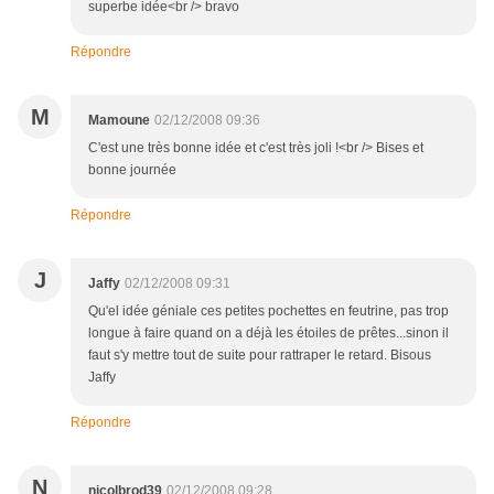
superbe idée<br /> bravo
Répondre
M
Mamoune
02/12/2008 09:36
C'est une très bonne idée et c'est très joli !<br /> Bises et
bonne journée
Répondre
J
Jaffy
02/12/2008 09:31
Qu'el idée géniale ces petites pochettes en feutrine, pas trop
longue à faire quand on a déjà les étoiles de prêtes...sinon il
faut s'y mettre tout de suite pour rattraper le retard. Bisous
Jaffy
Répondre
N
nicolbrod39
02/12/2008 09:28