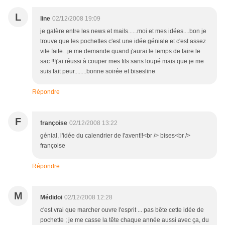
L
line
02/12/2008 19:09
je galère entre les news et mails......moi et mes idées....bon je
trouve que les pochettes c'est une idée géniale et c'est assez
vite faite...je me demande quand j'aurai le temps de faire le
sac !!!j'ai réussi à couper mes fils sans loupé mais que je me
suis fait peur........bonne soirée et bisesline
Répondre
F
françoise
02/12/2008 13:22
génial, l'idée du calendrier de l'avent!!<br /> bises<br />
françoise
Répondre
M
Médidoi
02/12/2008 12:28
c'est vrai que marcher ouvre l'esprit ... pas bête cette idée de
pochette ; je me casse la tête chaque année aussi avec ça, du