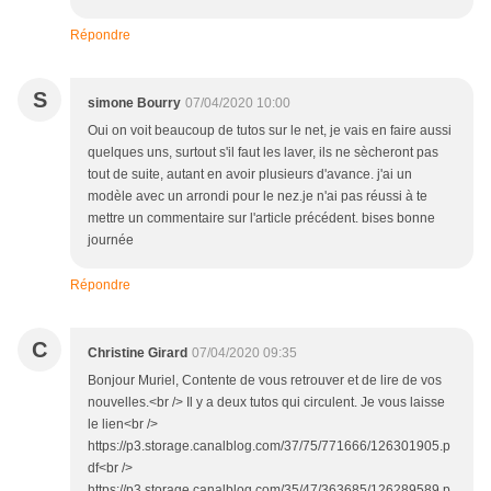
Répondre
S
simone Bourry
07/04/2020 10:00
Oui on voit beaucoup de tutos sur le net, je vais en faire aussi
quelques uns, surtout s'il faut les laver, ils ne sècheront pas
tout de suite, autant en avoir plusieurs d'avance. j'ai un
modèle avec un arrondi pour le nez.je n'ai pas réussi à te
mettre un commentaire sur l'article précédent. bises bonne
journée
Répondre
C
Christine Girard
07/04/2020 09:35
Bonjour Muriel, Contente de vous retrouver et de lire de vos
nouvelles.<br /> Il y a deux tutos qui circulent. Je vous laisse
le lien<br />
https://p3.storage.canalblog.com/37/75/771666/126301905.p
df<br />
https://p3.storage.canalblog.com/35/47/363685/126289589.p