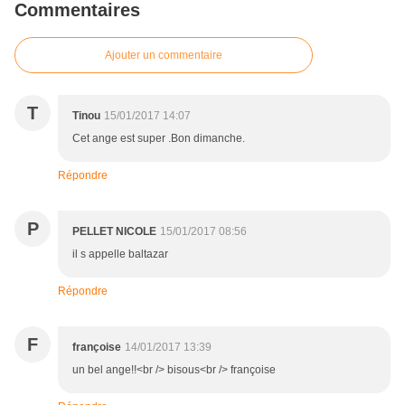
Commentaires
Ajouter un commentaire
T
Tinou
15/01/2017 14:07
Cet ange est super .Bon dimanche.
Répondre
P
PELLET NICOLE
15/01/2017 08:56
il s appelle baltazar
Répondre
F
françoise
14/01/2017 13:39
un bel ange!!<br /> bisous<br /> françoise