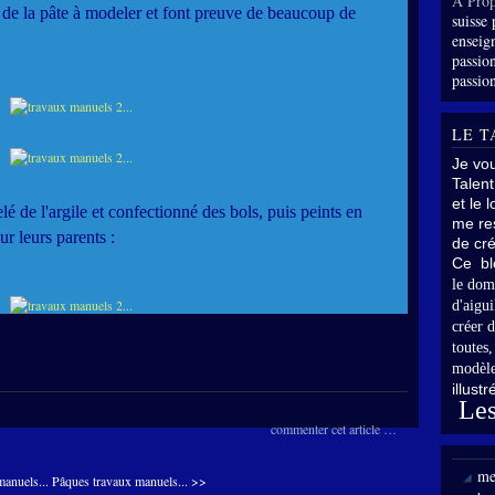
À Prop
ur de la pâte à modeler et font preuve de beaucoup de
suisse 
enseig
passion
passion
LE T
Je vo
Talent
et le 
 de l'argile et confectionné des bols, puis peints en
me res
 leurs parents :
de cré
Ce bl
le dom
d'aigui
créer d
toutes
modèle
illust
Les
commenter cet article
…
me
manuels... Pâques
travaux manuels... >>