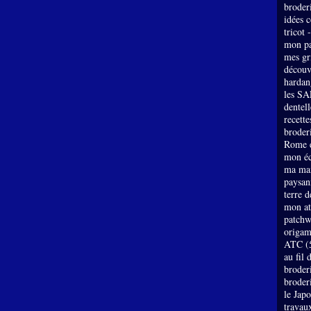
broder
idées 
tricot 
mon pa
mes gri
découv
hardan
les SA
dentell
recette
broderi
Rome e
mon éc
ma mai
paysan
terre 
mon at
patch
origam
ATC
(
au fil 
broder
broder
le Jap
travau