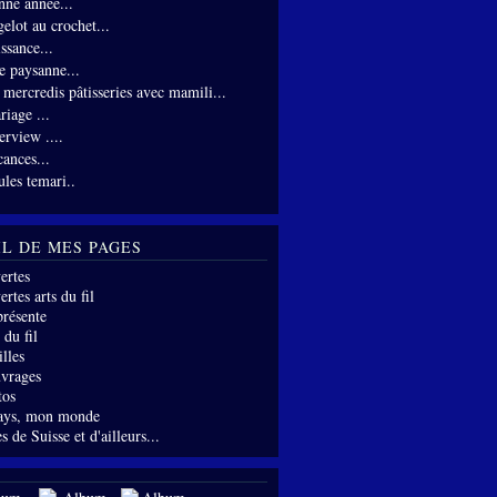
nne année...
gelot au crochet...
ssance...
te paysanne...
s mercredis pâtisseries avec mamili...
riage ...
erview ....
cances...
ules temari..
IL DE MES PAGES
ertes
rtes arts du fil
présente
 du fil
lles
vrages
tos
ays, mon monde
s de Suisse et d'ailleurs...