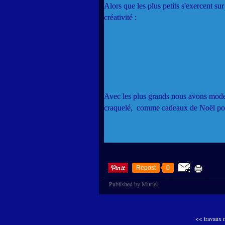
Alors que les plus petits s'exercent s
créativité :
Avec les plus grands nous avons modelé
craquelé, comme cadeaux de Noël pour
Repost
0
Published by Muriel
<< travaux 