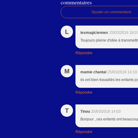
commentaires
Ajouter un commentaire
L
lesmagiciennes
25/03/2016 18:0
Toujours pleine d'idée à transmett
Répondre
M
mamie chantal
25/03/2016 14:19
ils ont bien travaillés les enfants 
Répondre
T
Tinou
25/03/2016 14:03
Bonjour , ces enfants ont beaucou
Répondre