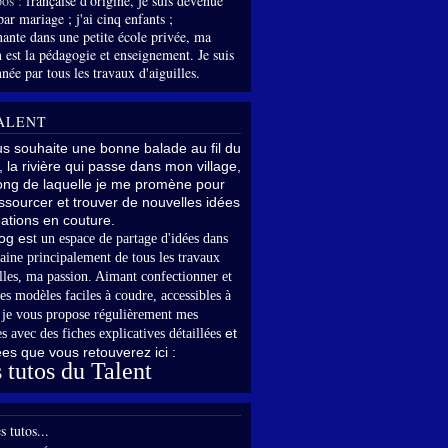
os :
française d'origine, je suis devenue
par mariage ; j'ai cinq enfants ;
nante dans une petite école privée, ma
 est la pédagogie et enseignement. Je suis
née par tous les travaux d'aiguilles.
ALENT
us souhaite une bonne balade au fil du
, la rivière qui passe dans mon village,
long de laquelle je me promène pour
sourcer et trouver de nouvelles idées
ations en couture.
og es
t un espace de partage d'idées dans
aine principalement de tous les travaux
lles,
ma passion. Aimant confectionner et
es modèles faciles à coudre, accessibles à
,
je vous propose régulièrement mes
et
s avec des fiches explicatives détaillées
rées que vous retouverez ici :
 tutos du Talent
s tutos...