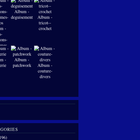
Album -
deguisements
Album -
tricot--
m -
crochet
s-
ions-
-mes-
os
m -
Album -
erie
patchwork
Album -
couture-
divers
GORIES
196)