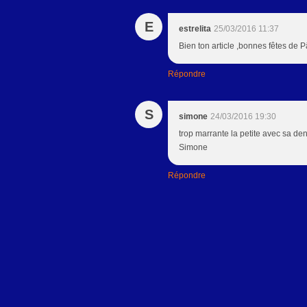
E
estrelita
25/03/2016 11:37
Bien ton article ,bonnes fêtes de 
Répondre
S
simone
24/03/2016 19:30
trop marrante la petite avec sa dent
Simone
Répondre