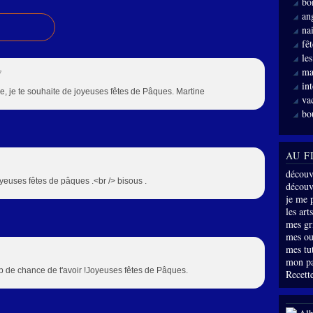
bo
an
nai
fê
le
ma
7
int
re, je te souhaite de joyeuses fêtes de Pâques. Martine
va
bo
AU F
découv
joyeuses fêtes de pâques .<br /> bisous .
découve
je me 
les arts
mes gri
mes ou
mes tu
mon p
p de chance de t'avoir !Joyeuses fêtes de Pâques.
Recette