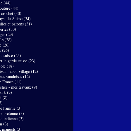
ie
(44)
couture
(44)
- crochet
(40)
ys - la Suisse
(34)
lles et patrons
(31)
ertes
(30)
ger
(29)
Ls
(28)
e
(26)
s
(26)
e suisse
(25)
t la garde suisse
(23)
ole
(18)
son - mon village
(12)
nes vaudoises
(12)
de France
(11)
elier - mes travaux
(9)
work
(9)
i
(8)
5)
de l'amitié
(3)
ie bretonne
(3)
ie indienne
(3)
on
(3)
x manuels
(3)