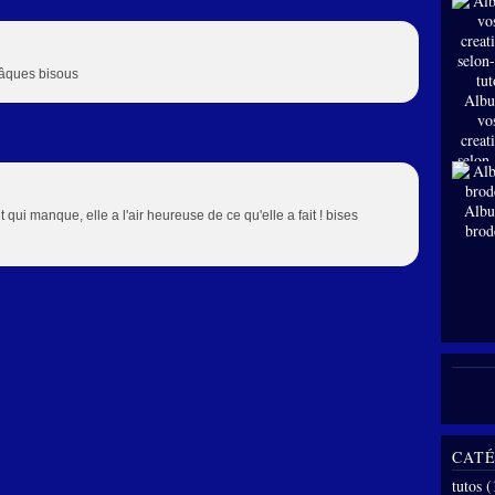
Pâques bisous
Albu
vo
creat
selon
tut
Albu
 qui manque, elle a l'air heureuse de ce qu'elle a fait ! bises
brod
CATÉ
tutos
(