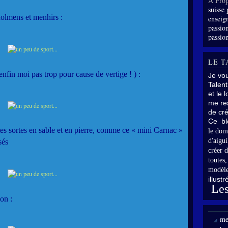
À Prop
suisse 
dolmens et menhirs :
enseig
passion
passion
LE T
nfin moi pas trop pour cause de vertige ! ) :
Je vo
Talent
et le 
me res
de cré
Ce bl
tes sortes en sable et en pierre, comme ce « mini Carnac »
le dom
d'aigui
usés
créer d
toutes
modèle
illust
Les
on :
me