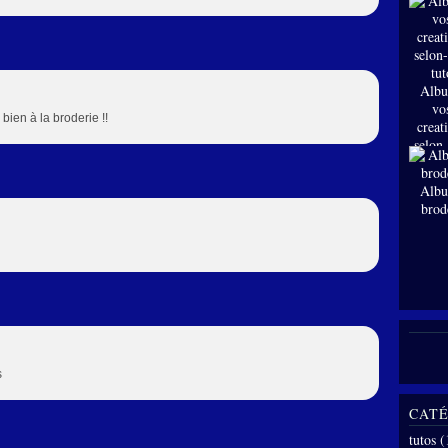
Albu
vo
bien à la broderie !!
creat
selon
tut
Albu
brod
s
CATÉ
tutos
(