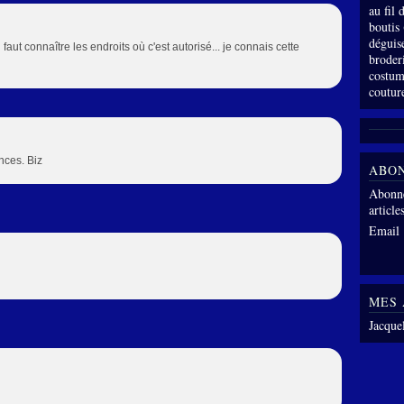
au fil
boutis
déguis
faut connaître les endroits où c'est autorisé... je connais cette
broder
costum
coutur
nces. Biz
ABO
Abonne
article
Email
MES 
Jacque