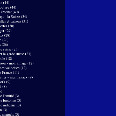
ie
(44)
couture
(44)
- crochet
(40)
ys - la Suisse
(34)
lles et patrons
(31)
ertes
(30)
ger
(29)
Ls
(28)
e
(26)
s
(26)
e suisse
(25)
t la garde suisse
(23)
ole
(18)
son - mon village
(12)
nes vaudoises
(12)
de France
(11)
elier - mes travaux
(9)
work
(9)
i
(8)
5)
de l'amitié
(3)
ie bretonne
(3)
ie indienne
(3)
on
(3)
x manuels
(3)