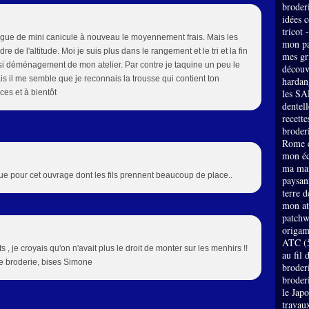
broder
idées 
tricot 
vague de mini canicule à nouveau le moyennement frais. Mais les
mon pa
 de l'altitude. Moi je suis plus dans le rangement et le tri et la fin
mes gri
si déménagement de mon atelier. Par contre je taquine un peu le
découv
is il me semble que je reconnais la trousse qui contient ton
hardan
les SA
nces et à bientôt
dentell
recette
broderi
Rome e
mon éc
ma mai
ique pour cet ouvrage dont les fils prennent beaucoup de place..
paysan
terre 
mon at
patch
origam
ATC
(
 , je croyais qu'on n'avait plus le droit de monter sur les menhirs !!
au fil 
lie broderie, bises Simone
broder
broder
le Jap
travau