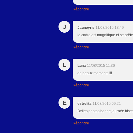
Répondre
J
Jauneyris
11/08/2015 13:49
le cadre est magnifique et se prête 
Répondre
L
Luna
11/08/2015 11:36
de beaux moments !!!
Répondre
E
estrelita
11/08/2015 09:21
Belles photos bonne journée bise
Répondre