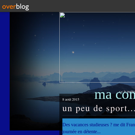
ma co
<< le poète 
8 août 2015
un peu de sport..
Des vacances studieuses ? me dit Françoi
journée en détente...