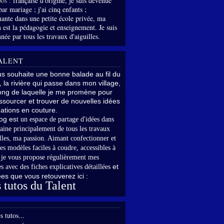
os :
française d'origine, je suis devenue
par mariage ; j'ai cinq enfants ;
nante dans une petite école privée, ma
 est la pédagogie et enseignement. Je suis
née par tous les travaux d'aiguilles.
ALENT
us souhaite une bonne balade au fil du
, la rivière qui passe dans mon village,
long de laquelle je me promène pour
sourcer et trouver de nouvelles idées
ations en couture.
og es
t un espace de partage d'idées dans
aine principalement de tous les travaux
lles,
ma passion. Aimant confectionner et
es modèles faciles à coudre, accessibles à
,
je vous propose régulièrement mes
et
s avec des fiches explicatives détaillées
rées que vous retouverez ici :
 tutos du Talent
s tutos...