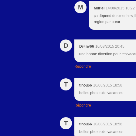
M
Muriel
14/08/2015 10:22
ça dépend des menhirs, il 
région par cœur...
D
D@ny66
10/08/2015 20:45
une bonne divertion pour tes vaca
Répondre
T
tinou66
10/08/2015 18:58
belles photos de vacances
Répondre
T
tinou66
10/08/2015 18:58
belles photos de vacances