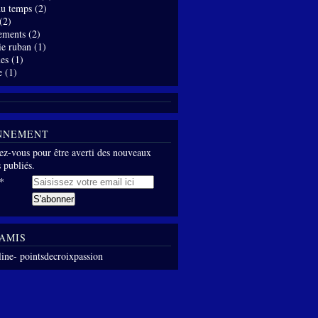
 du temps
(2)
(2)
ements
(2)
ie ruban
(1)
es
(1)
e
(1)
NNEMENT
z-vous pour être averti des nouveaux
s publiés.
AMIS
line- pointsdecroixpassion