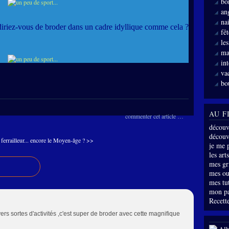
bo
an
nai
e diriez-vous de broder dans un cadre idyllique comme cela ?
fê
le
ma
int
va
bo
AU F
commenter cet article
…
découv
découve
ferrailleur...
encore le Moyen-âge ? >>
je me 
les arts
mes gri
mes ou
mes tu
mon p
Recette
rs sortes d'activités ,c'est super de broder avec cette magnifique