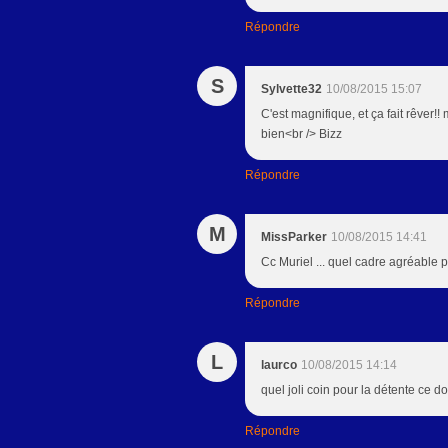
Répondre
S
Sylvette32
10/08/2015 15:07
C'est magnifique, et ça fait rêver!
bien<br /> Bizz
Répondre
M
MissParker
10/08/2015 14:41
Cc Muriel ... quel cadre agréable p
Répondre
L
laurco
10/08/2015 14:14
quel joli coin pour la détente ce 
Répondre