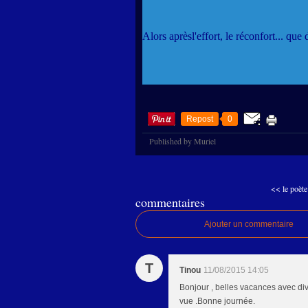
Alors aprèsl'effort, le réconfort... qu
Repost
0
Published by Muriel
<< le poète 
commentaires
Ajouter un commentaire
T
Tinou
11/08/2015 14:05
Bonjour , belles vacances avec dive
vue .Bonne journée.