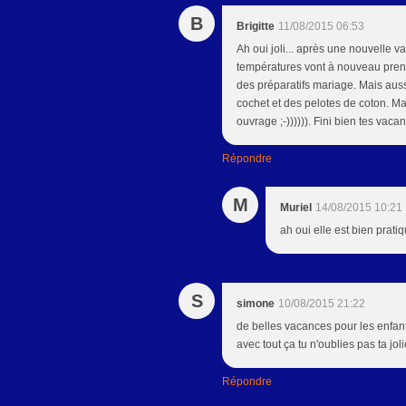
B
Brigitte
11/08/2015 06:53
Ah oui joli... après une nouvelle 
températures vont à nouveau prendre
des préparatifs mariage. Mais aus
cochet et des pelotes de coton. Ma
ouvrage ;-)))))). Fini bien tes vaca
Répondre
M
Muriel
14/08/2015 10:21
ah oui elle est bien prat
S
simone
10/08/2015 21:22
de belles vacances pour les enfants
avec tout ça tu n'oublies pas ta jo
Répondre