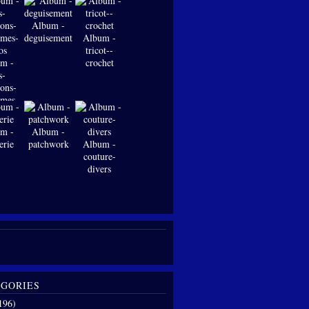
Album -
deguisements
Album -
tricot--
m -
crochet
s-
ions-
-mes-
os
m -
Album -
erie
patchwork
Album -
couture-
divers
GORIES
196)