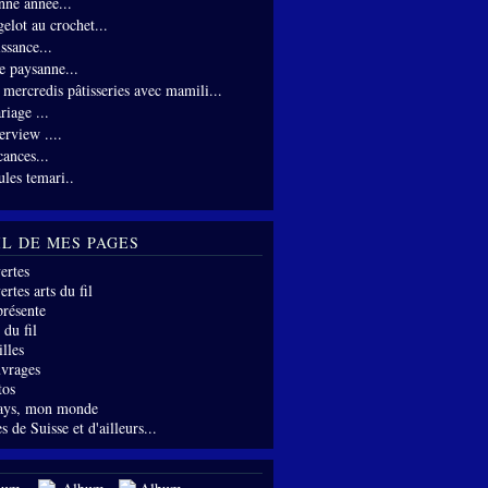
nne année...
gelot au crochet...
ssance...
te paysanne...
s mercredis pâtisseries avec mamili...
riage ...
erview ....
cances...
ules temari..
IL DE MES PAGES
ertes
rtes arts du fil
présente
 du fil
lles
vrages
tos
ays, mon monde
s de Suisse et d'ailleurs...