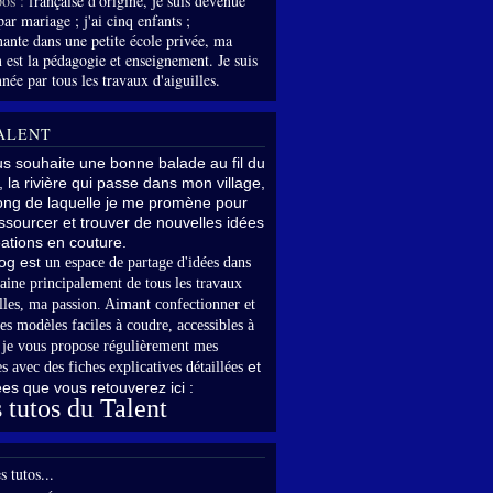
os :
française d'origine, je suis devenue
par mariage ; j'ai cinq enfants ;
nante dans une petite école privée, ma
 est la pédagogie et enseignement. Je suis
née par tous les travaux d'aiguilles.
ALENT
us souhaite une bonne balade au fil du
, la rivière qui passe dans mon village,
long de laquelle je me promène pour
sourcer et trouver de nouvelles idées
ations en couture.
og es
t un espace de partage d'idées dans
aine principalement de tous les travaux
lles,
ma passion. Aimant confectionner et
es modèles faciles à coudre, accessibles à
,
je vous propose régulièrement mes
et
s avec des fiches explicatives détaillées
rées que vous retouverez ici :
 tutos du Talent
s tutos...