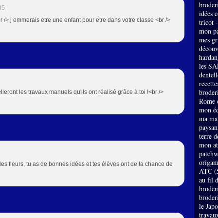
broder
05
idées 
r /> j emmerais etre une enfant pour etre dans votre classe <br />
tricot 
mon pa
mes gri
découv
hardan
les SA
dentell
recette
broderi
leront les travaux manuels qu'ils ont réalisé grâce à toi !<br />
Rome e
mon éc
ma mai
paysan
terre 
mon at
patch
origam
lles fleurs, tu as de bonnes idées et tes élèves ont de la chance de
ATC
(
au fil 
broder
broder
le Jap
travau