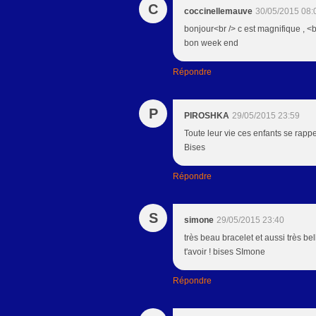
C
coccinellemauve
30/05/2015 08:
bonjour<br /> c est magnifique , <b
bon week end
Répondre
P
PIROSHKA
29/05/2015 23:59
Toute leur vie ces enfants se rappel
Bises
Répondre
S
simone
29/05/2015 23:40
très beau bracelet et aussi très be
t'avoir ! bises SImone
Répondre