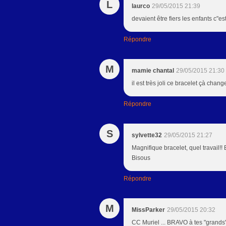
L
laurco
29/05/2015 21:39
devaient être fiers les enfants c"es
Répondre
M
mamie chantal
29/05/2015 21:30
il est très joli ce bracelet çà chang
Répondre
S
sylvette32
29/05/2015 21:27
Magnifique bracelet, quel travail!!
Bisous
Répondre
M
MissParker
29/05/2015 20:32
CC Muriel ... BRAVO à tes "grands" .