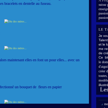
À Prop
des bracelets en dentelle au fuseau.
suisse 
enseig
passion
passion
LE T
:
Je vo
Talent
et le 
me res
de cré
Ce bl
alors maintenant elles en font un pour elles... avec un
le dom
d'aigui
créer d
toutes
modèle
illust
fectionné un bouquet de fleurs en papier
Les
me