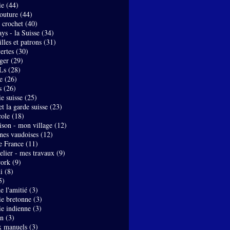
ie
(44)
couture
(44)
- crochet
(40)
ys - la Suisse
(34)
lles et patrons
(31)
ertes
(30)
ger
(29)
Ls
(28)
e
(26)
s
(26)
e suisse
(25)
t la garde suisse
(23)
ole
(18)
son - mon village
(12)
nes vaudoises
(12)
de France
(11)
elier - mes travaux
(9)
work
(9)
i
(8)
5)
de l'amitié
(3)
ie bretonne
(3)
ie indienne
(3)
on
(3)
x manuels
(3)