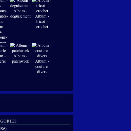
Album -
deguisements
Album -
tricot--
m -
crochet
s-
ions-
-mes-
os
m -
Album -
erie
patchwork
Album -
couture-
divers
GORIES
196)