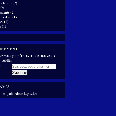
 du temps
(2)
(2)
ements
(2)
ie ruban
(1)
es
(1)
e
(1)
NNEMENT
z-vous pour être averti des nouveaux
s publiés.
AMIS
line- pointsdecroixpassion