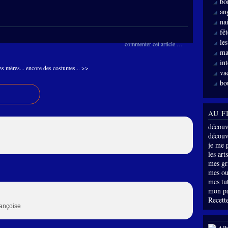
bo
an
nai
fê
le
commenter cet article
…
ma
int
es mères...
encore des costumes... >>
va
bo
AU F
découv
découve
je me 
les arts
mes gri
mes ou
mes tu
mon p
Recette
rançoise