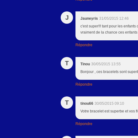
J
Jauneyris
31/05/2015 12:46
c'est super!!! tant pour les enfant
vraiment de la chance ces enfants 
Répondre
T
Tinou
30/05/2015 13:55
Bonjour , ces bracelets sont supe
Répondre
T
tinou66
30/05/2015 09:10
Votre bracelet est superbe et vos fl
Répondre