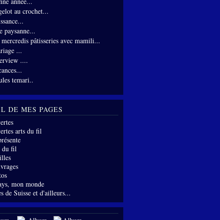
nne année...
gelot au crochet...
ssance...
te paysanne...
s mercredis pâtisseries avec mamili...
riage ...
erview ....
cances...
ules temari..
IL DE MES PAGES
ertes
rtes arts du fil
présente
 du fil
lles
vrages
tos
ays, mon monde
s de Suisse et d'ailleurs...