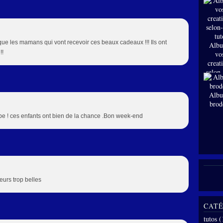
s que les mamans qui vont recevoir ces beaux cadeaux !!! Ils ont
Albu
!!
vo
creat
selon
tut
Albu
brod
rbe ! ces enfants ont bien de la chance .Bon week-end
eurs trop belles
CATÉ
tutos
(