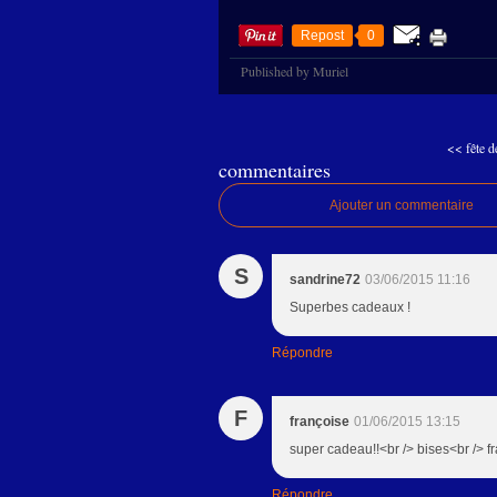
Repost
0
Published by Muriel
<< fête d
commentaires
Ajouter un commentaire
S
sandrine72
03/06/2015 11:16
Superbes cadeaux !
Répondre
F
françoise
01/06/2015 13:15
super cadeau!!<br /> bises<br /> f
Répondre