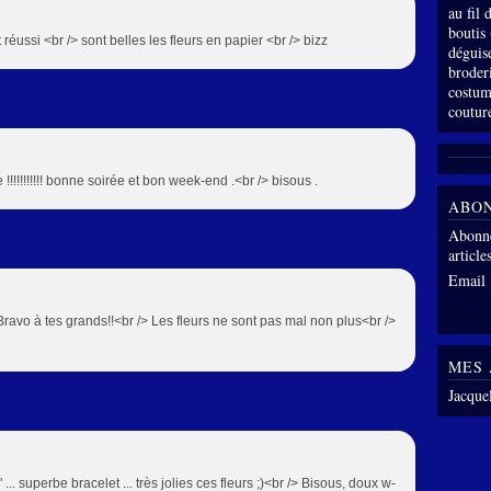
au fil
boutis
t réussi <br /> sont belles les fleurs en papier <br /> bizz
déguis
broder
costum
coutur
e !!!!!!!!!!! bonne soirée et bon week-end .<br /> bisous .
ABO
Abonne
article
Email
 Bravo à tes grands!!<br /> Les fleurs ne sont pas mal non plus<br />
MES 
Jacque
.. superbe bracelet ... très jolies ces fleurs ;)<br /> Bisous, doux w-