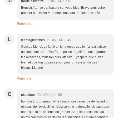
M
marie silvestre
30/10/2014 20:06
Bonsoir, j'arrive par hasard sur votre blog. Bravo pour votre
premier boutis.<br /> Bonne continuation. Bonne soirée.
Répondre
L
lesmagiciennes
06/10/2014 19:40
Coucou Muriel, ça fait bien longtemps que je n'ai pas laissé
de commentaire.. désolée, je passe régulièrement regarder
tes avancées, mais toujours vite vite.....j'espère que tu vas
bien et que l'on puisse se voir pour un café un de ces 4.
bisous. Martine
Répondre
C
claudiane
03/10/2014 04:55
bonjour toi , du grand art le boutis , qui demande de l'attention
et quasi de l'exclusivité , c'est comme la dentelle ! Je suppose
donc que tu as déserté ton grenier ? A tu finis cette toile au
points comptés ou petits chats et machine à coudre attendent