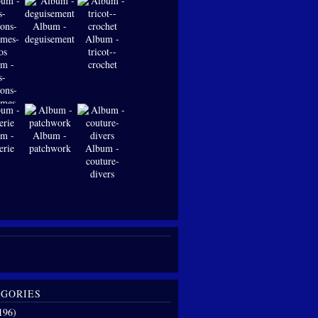
Album -
deguisements
Album -
tricot--
m -
crochet
s-
ions-
-mes-
os
m -
Album -
erie
patchwork
Album -
couture-
divers
GORIES
196)