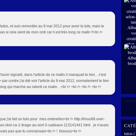
 tutos, et suis remontée au 9 mai 2012 pour avoir le tuto, mais le
Albu
as si cela vient de mon ordi car il est très long ce matin !!<br />
vo
creat
selon
tut
Albu
brod
'avoir signalé, dans l'article de ce matin il manquait le lien... c'est
/> par contre j'ai été voir l'article du 9 mai 2012, normalement le lien
log qui marche au ralenti ce matin....<br /> <br /> <br /> <br />
ue j'ai fait un tuto pour mes ombrelles<br /> http://linou88.over-
CATÉ
jeux-ckoi-ca-1-tirage-au-sort-3-cadeaux-113141441.html je n'avais
avais pas que tu connaissais<br /> ! bisousz<br />
tutos
(