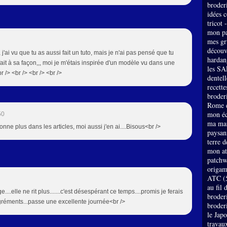
broder
idées 
tricot 
mon pa
mes gri
découv
 j'ai vu que tu as aussi fait un tuto, mais je n'ai pas pensé que tu
hardan
fait à sa façon,,, moi je m'étais inspirée d'un modèle vu dans une
les SA
r /> <br /> <br /> <br />
dentell
recette
broderi
Rome e
mon éc
50
ma mai
onne plus dans les articles, moi aussi j'en ai....Bisous<br />
paysan
terre 
mon at
patch
origam
ATC
(
au fil 
....elle ne rit plus.......c'est désespérant ce temps....promis je ferais
broder
agréments...passe une excellente journée<br />
broder
le Jap
travau