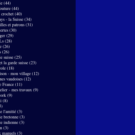
ie
(44)
couture
(44)
- crochet
(40)
ys - la Suisse
(34)
lles et patrons
(31)
ertes
(30)
ger
(29)
Ls
(28)
e
(26)
s
(26)
e suisse
(25)
t la garde suisse
(23)
ole
(18)
son - mon village
(12)
nes vaudoises
(12)
de France
(11)
elier - mes travaux
(9)
work
(9)
i
(8)
5)
de l'amitié
(3)
ie bretonne
(3)
ie indienne
(3)
on
(3)
x manuels
(3)