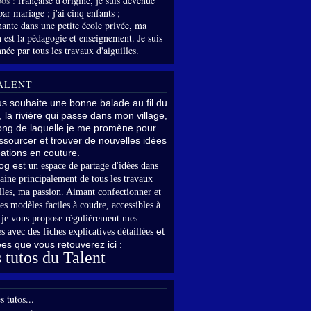
os :
française d'origine, je suis devenue
par mariage ; j'ai cinq enfants ;
nante dans une petite école privée, ma
 est la pédagogie et enseignement. Je suis
née par tous les travaux d'aiguilles.
ALENT
us souhaite une bonne balade au fil du
, la rivière qui passe dans mon village,
long de laquelle je me promène pour
sourcer et trouver de nouvelles idées
ations en couture.
og es
t un espace de partage d'idées dans
aine principalement de tous les travaux
lles,
ma passion. Aimant confectionner et
es modèles faciles à coudre, accessibles à
,
je vous propose régulièrement mes
et
s avec des fiches explicatives détaillées
rées que vous retouverez ici :
 tutos du Talent
s tutos...