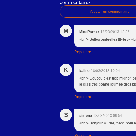
commentaires
Ajouter un commentaire
M
MissParker
18/03/2013 12:26
<br /> Belles ombrelles !!!<br /> 
Répondre
K
kaline
18/03/2013 10:04
<br /> Coucou c est trop mignon ce
le dis !! tres bonne journée gros b
Répondre
S
simone
18/03/2013 09:56
<br /> Bonjour Muriel, merci pour 
Répondre