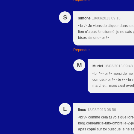
S
simone
18/03/2013 09:13
<br /> Je viens de cliquer dans tes
lien n'a pas fonctionné, je ne sais p
bises simone<br />
Répondre
M
Muriel
18/03/2013 09:48
<br /> <br /> merci de me l
corrigé..<br /> <br /> <br 
marche.... mais c'est overb
L
linou
18/03/2013 08:56
<br /> comme cela tu vois que lorsq
blog.com/article-tuto-ombrelle-2-
apas copié sur toi puisque je ne s