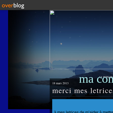
ma co
<< pour un 
18 mars 2013
merci mes letrice
à mes letrices de m'aider à mettr