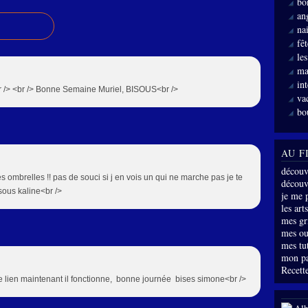
bo
an
nai
fê
le
ma
int
<br /> <br /> Bonne Semaine Muriel, BISOUS<br />
va
bo
AU F
découv
s ombrelles !! pas de souci si j en vois un qui ne marche pas je te
découve
isous kaline<br />
je me 
les arts
mes gri
mes ou
mes tu
mon p
Recette
le lien maintenant il fonctionne, bonne journée bises simone<br />