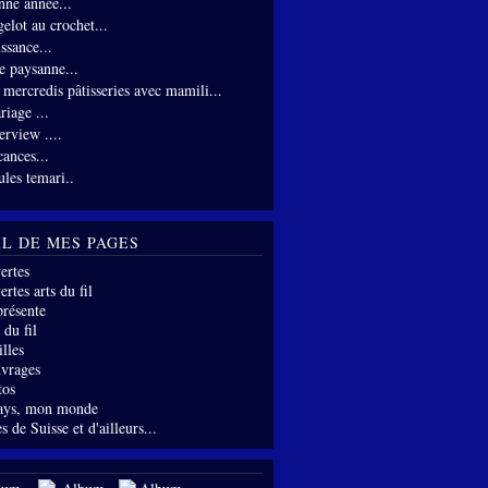
nne année...
gelot au crochet...
ssance...
te paysanne...
s mercredis pâtisseries avec mamili...
riage ...
erview ....
cances...
ules temari..
IL DE MES PAGES
ertes
rtes arts du fil
présente
 du fil
lles
vrages
tos
ays, mon monde
s de Suisse et d'ailleurs...