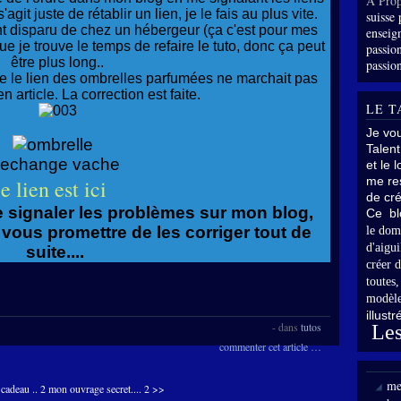
À Prop
git juste de rétablir un lien, je le fais au plus vite.
suisse 
t disparu de chez un hébergeur (ça c'est pour mes
enseig
 que je trouve le temps de refaire le tuto, donc ça peut
passion
être plus long..
passion
e le lien des ombrelles parfumées ne marchait pas
 article. La correction est faite.
LE T
Je vo
Talent
et le 
me res
e lien est ici
de cré
 signaler les problèmes sur mon blog,
Ce bl
vous promettre de les corriger tout de
le dom
d'aigui
suite....
créer d
toutes
modèle
illust
-
dans
tutos
Les
commenter cet article
…
me
cadeau .. 2
mon ouvrage secret.... 2 >>