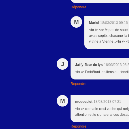
Répondre
M
Muriel
18/03/2013 09:16
<br /> <br /> pas de souci,
avais copié.. chacune l'a 
vitrine à Vienne ..<br /> <b
J
Jaffy-fleur de lys
18/03/2013 08:
<br /> Embêtant les liens qui foncti
Répondre
M
moqueplet
18/03/2013 07:21
<br /> ce matin c'est vache qui neige
attention et te signalerai ces dés
Répondre