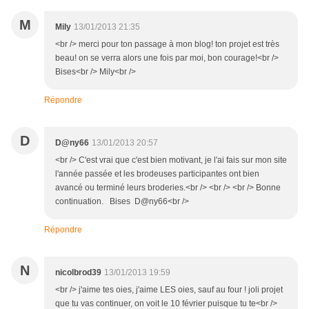
M
Mily
13/01/2013 21:35
<br /> merci pour ton passage à mon blog! ton projet est très
beau! on se verra alors une fois par moi, bon courage!<br />
Bises<br /> Mily<br />
Répondre
D
D@ny66
13/01/2013 20:57
<br /> C'est vrai que c'est bien motivant, je l'ai fais sur mon site
l'année passée et les brodeuses participantes ont bien
avancé ou terminé leurs broderies.<br /> <br /> <br /> Bonne
continuation. Bises D@ny66<br />
Répondre
N
nicolbrod39
13/01/2013 19:59
<br /> j'aime tes oies, j'aime LES oies, sauf au four ! joli projet
que tu vas continuer, on voit le 10 février puisque tu te<br />