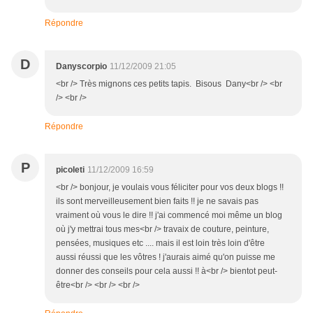
Répondre
D
Danyscorpio
11/12/2009 21:05
<br /> Très mignons ces petits tapis. Bisous Dany<br /> <br
/> <br />
Répondre
P
picoleti
11/12/2009 16:59
<br /> bonjour, je voulais vous féliciter pour vos deux blogs !!
ils sont merveilleusement bien faits !! je ne savais pas
vraiment où vous le dire !! j'ai commencé moi même un blog
où j'y mettrai tous mes<br /> travaix de couture, peinture,
pensées, musiques etc .... mais il est loin très loin d'être
aussi réussi que les vôtres ! j'aurais aimé qu'on puisse me
donner des conseils pour cela aussi !! à<br /> bientot peut-
être<br /> <br /> <br />