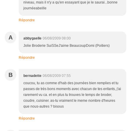
niveau, mais il n'y a qu'en essayant que je le saurai...bonne
journéeabeille
Répondre
A
abbygaelle
06/08/2009 08:00
Jolie Broderie SuiSSeJ'aime BeaucoupDomi (Poitiers)
Répondre
B
bernadette
06/08/2009 07:55
coucou, tu as comme d'hab des journées bien remplies et tu
passes de très bons moments avec chacun de tes enfants, j'ai
rarement vu ca. et en plus tu trouves le temps de broder,
coudre, cuisiner. as-tu vraiment le meme nombre d'heures
que nous-autres ? bisous
Répondre