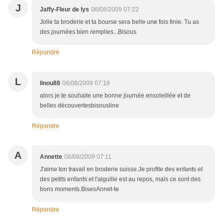
J
Jaffy-Fleur de lys
06/08/2009 07:22
Jolie ta broderie et ta bourse sera belle une fois finie. Tu as
des journées bien remplies...Bisous
Répondre
L
linou88
06/08/2009 07:18
alors je te souhaite une bonne journée ensoleillée et de
belles découvertesbisousline
Répondre
A
Annette
06/08/2009 07:11
J'aime ton travail en broderie suisse.Je profite des enfants et
des petits enfants et l'aiguille est au repos, mais ce sont des
bons moments.BisesAnnet-te
Répondre