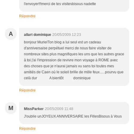
l'envoyer!!!merci de tes visitesbisous nadette
Répondre
A
allart dominique
20/05/2009 12:23
bonjour MurielTon blog a lui seul est un cadeau
d'anniversaise perpétuel merci de nous faire visiter de
nombreux sites plus magnifiques les uns que les autres grace
à toi j'ai l'impression de revivre mon voyage à ROME avec
des choses que je n'aurai jamais vu sans toi toutes mes
amitiés de Caen où le soleil brille de mille feux......pourvu que
celà dur A bientôt dominique
Répondre
M
MissParker
20/05/2009 11:48
J'oublie unJOYEUX ANNIVERSAIRE les FillesBisous à Vous
Répondre