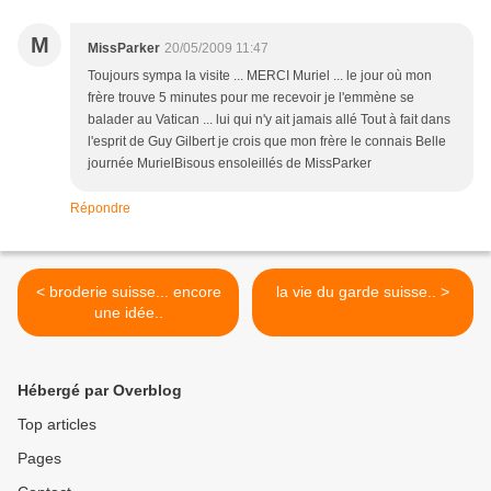
M
MissParker
20/05/2009 11:47
Toujours sympa la visite ... MERCI Muriel ... le jour où mon
frère trouve 5 minutes pour me recevoir je l'emmène se
balader au Vatican ... lui qui n'y ait jamais allé Tout à fait dans
l'esprit de Guy Gilbert je crois que mon frère le connais Belle
journée MurielBisous ensoleillés de MissParker
Répondre
< broderie suisse... encore
la vie du garde suisse.. >
une idée..
Hébergé par Overblog
Top articles
Pages