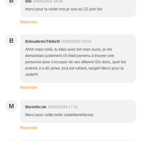
B
bibi
20/05/2009 18:30
merci pour la visite! moi,je suis du 22 juin! biz
Répondre
B
Bidouillette/Tibilisfil
20/05/2009 18:04
Ahhh mais voilà, tu étais avec ton mari aussi, je me
demandais justement s'il était parvenu à trouver une
personne pour s'occuper de ses affaires! Dis donc, quel bel
endroit, il a dû aimer, tout est rutilant, rangé!! Merci pour la
visite!!!!
Répondre
M
MarieNicole
20/05/2009 17:41
Merci pour cettte belle visiteMarieNicole
Répondre