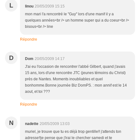
L
linou
20/05/2009 15:15
mon mari l'a rencontré le "Guy" lors d'une manif il y a
quelques années<br /> un homme super qui a du coeur<br />
bisous<br /> line
Répondre
D
Dom
20/05/2009 14:17
J'ai eu l'occasion de rencontrer l'abbé Gilbert, quand j'avais
15 ans, lors d'une rencontre JTC (jeunes témoins du Christ)
près de Nantes. Moments inoubliables et quel
bonhomme.Bonne journée Biz DomPS. : mon annif est le 14
aout, et toi ???
Répondre
N
nadette
20/05/2009 13:03
muriel, je trouve que tu es déjà trop gentille!! j'attends ton
adresse!!je pense que j'irai le chercher samedi et te