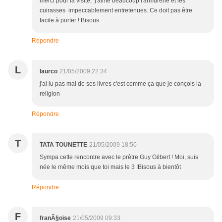
merci pour la visite, j'aime beaucoup l'armurerie et les
cuirasses impeccablement entretenues. Ce doit pas être
facile à porter ! Bisous
Répondre
L
laurco
21/05/2009 22:34
j'ai lu pas mal de ses livres c'est comme ça que je conçois la
religion
Répondre
T
TATA TOUNETTE
21/05/2009 18:50
Sympa cette rencontre avec le prêtre Guy Gilbert ! Moi, suis
née le même mois que toi mais le 3 !Bisous à bientôt
Répondre
F
franÃ§oise
21/05/2009 09:33