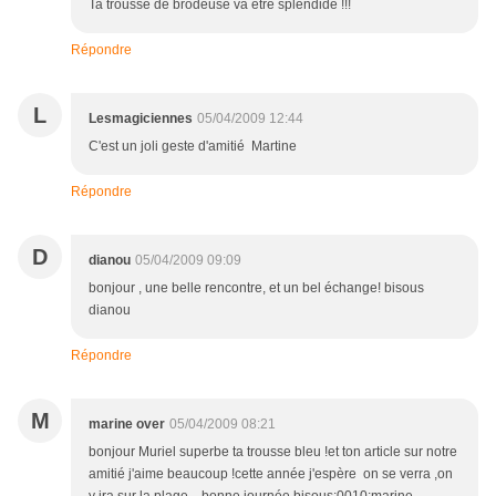
Ta trousse de brodeuse va être splendide !!!
Répondre
L
Lesmagiciennes
05/04/2009 12:44
C'est un joli geste d'amitié Martine
Répondre
D
dianou
05/04/2009 09:09
bonjour , une belle rencontre, et un bel échange! bisous
dianou
Répondre
M
marine over
05/04/2009 08:21
bonjour Muriel superbe ta trousse bleu !et ton article sur notre
amitié j'aime beaucoup !cette année j'espère on se verra ,on