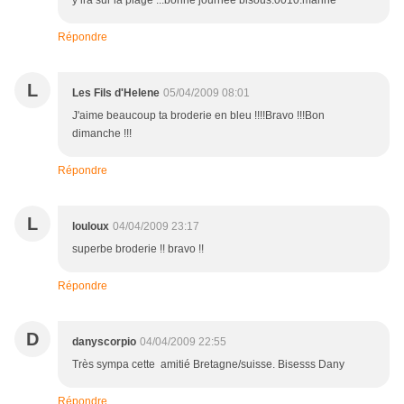
y ira sur la plage ...bonne journée bisous:0010:marine
Répondre
L
Les Fils d'Helene
05/04/2009 08:01
J'aime beaucoup ta broderie en bleu !!!!Bravo !!!Bon
dimanche !!!
Répondre
L
louloux
04/04/2009 23:17
superbe broderie !! bravo !!
Répondre
D
danyscorpio
04/04/2009 22:55
Très sympa cette amitié Bretagne/suisse. Bisesss Dany
Répondre