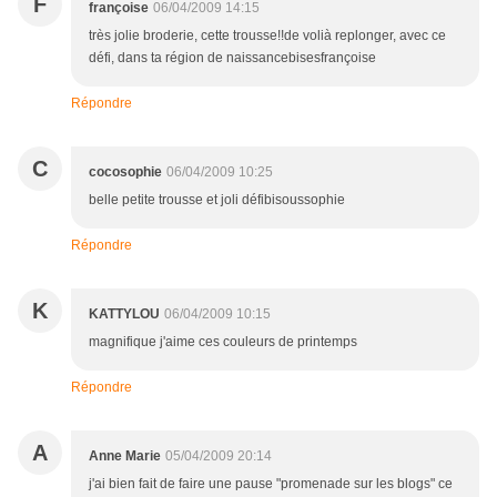
F
françoise
06/04/2009 14:15
très jolie broderie, cette trousse!!de volià replonger, avec ce
défi, dans ta région de naissancebisesfrançoise
Répondre
C
cocosophie
06/04/2009 10:25
belle petite trousse et joli défibisoussophie
Répondre
K
KATTYLOU
06/04/2009 10:15
magnifique j'aime ces couleurs de printemps
Répondre
A
Anne Marie
05/04/2009 20:14
j'ai bien fait de faire une pause "promenade sur les blogs" ce