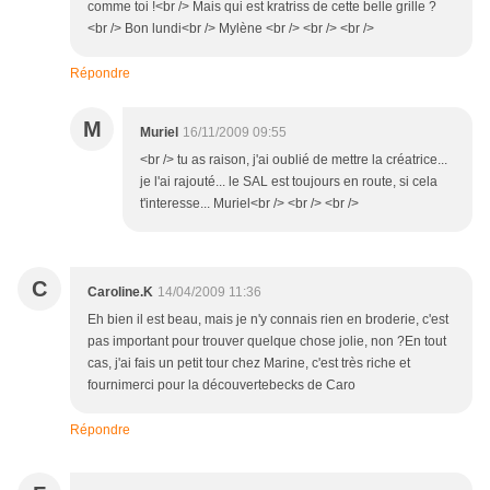
comme toi !<br /> Mais qui est kratriss de cette belle grille ?
<br /> Bon lundi<br /> Mylène <br /> <br /> <br />
Répondre
M
Muriel
16/11/2009 09:55
<br /> tu as raison, j'ai oublié de mettre la créatrice...
je l'ai rajouté... le SAL est toujours en route, si cela
t'interesse... Muriel<br /> <br /> <br />
C
Caroline.K
14/04/2009 11:36
Eh bien il est beau, mais je n'y connais rien en broderie, c'est
pas important pour trouver quelque chose jolie, non ?En tout
cas, j'ai fais un petit tour chez Marine, c'est très riche et
fournimerci pour la découvertebecks de Caro
Répondre