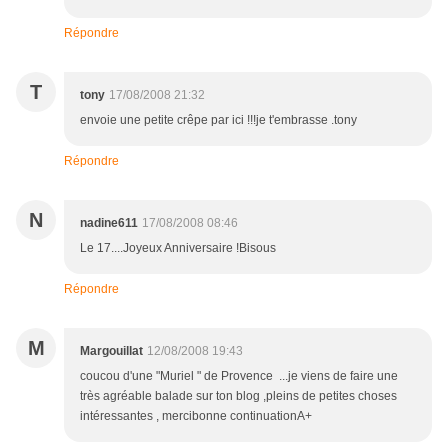
Répondre
T
tony
17/08/2008 21:32
envoie une petite crêpe par ici !!!je t'embrasse .tony
Répondre
N
nadine611
17/08/2008 08:46
Le 17....Joyeux Anniversaire !Bisous
Répondre
M
Margouillat
12/08/2008 19:43
coucou d'une "Muriel " de Provence ...je viens de faire une
très agréable balade sur ton blog ,pleins de petites choses
intéressantes , mercibonne continuationA+