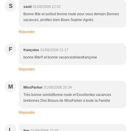
S
saoti
01/08/2008 22:02
Bonne fête et surtout bonne route pour vous demain.Bonnes
vacances, profites bien.Bises Sophie-Agnès
Répondre
F
françoise
01/08/2008 21:17
bonne fête!!! et bonne vacancesbisesfrançoise
Répondre
M
MissParker
01/08/2008 20:34
Très bonne soiréeBonne route et Excellentes vacances
bretonnes Des Bisous de MissParker à toute la Famille
Répondre
L
line
01/08/2008 17:45