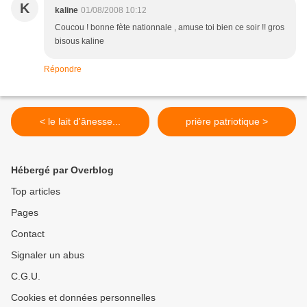
K
kaline
01/08/2008 10:12
Coucou ! bonne fète nationnale , amuse toi bien ce soir !! gros
bisous kaline
Répondre
< le lait d'ânesse...
prière patriotique >
Hébergé par Overblog
Top articles
Pages
Contact
Signaler un abus
C.G.U.
Cookies et données personnelles