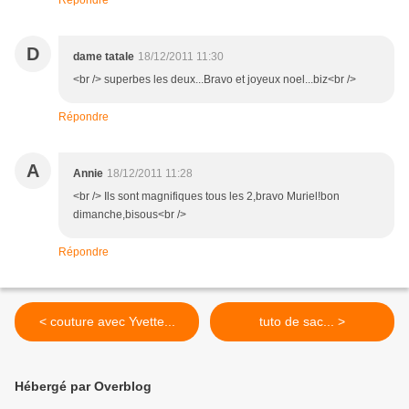
Répondre
D
dame tatale
18/12/2011 11:30
<br /> superbes les deux...Bravo et joyeux noel...biz<br />
Répondre
A
Annie
18/12/2011 11:28
<br /> Ils sont magnifiques tous les 2,bravo Muriel!bon
dimanche,bisous<br />
Répondre
< couture avec Yvette...
tuto de sac... >
Hébergé par Overblog