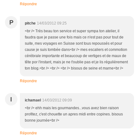
Répondre
P
pitche
14/03/2012 09:25
<br /> Très beau ton service et super sympa ton atelier, il
faudra que je passe une fois mais ce n'est pas pour tout de
suite, mes voyages en Suisse sont tous repoussés et pour
cause je suis tombée dans<br /> mes escaliers et commotion
cérébrale importante et beaucoup de vertiges et de maux de
tête por l'instant, mais je ne t'oublie pas et je lis régulièrement
ton blog.<br /> <br /> <br /> bisous de seine et marne<br />
Répondre
I
ichamael
14/03/2012 09:09
<br /> ehh mais les gourmandes...vous avez bien raison
profitez, c'est chouette un apres midi entre copines. bisous
bonne journée<br />
Répondre