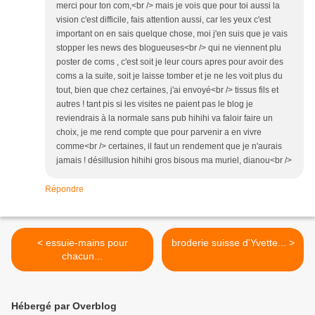
merci pour ton com,<br /> mais je vois que pour toi aussi la
vision c'est difficile, fais attention aussi, car les yeux c'est
important on en sais quelque chose, moi j'en suis que je vais
stopper les news des blogueuses<br /> qui ne viennent plu
poster de coms , c'est soit je leur cours apres pour avoir des
coms a la suite, soit je laisse tomber et je ne les voit plus du
tout, bien que chez certaines, j'ai envoyé<br /> tissus fils et
autres ! tant pis si les visites ne paient pas le blog je
reviendrais à la normale sans pub hihihi va faloir faire un
choix, je me rend compte que pour parvenir a en vivre
comme<br /> certaines, il faut un rendement que je n'aurais
jamais ! désillusion hihihi gros bisous ma muriel, dianou<br />
Répondre
< essuie-mains pour
broderie suisse d'Yvette... >
chacun...
Hébergé par Overblog