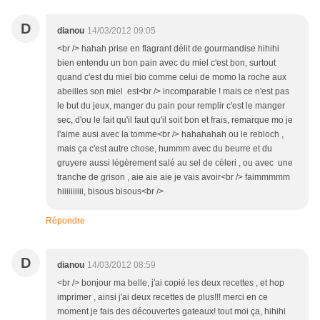
D
dianou
14/03/2012 09:05
<br /> hahah prise en flagrant délit de gourmandise hihihi
bien entendu un bon pain avec du miel c'est bon, surtout
quand c'est du miel bio comme celui de momo la roche aux
abeilles son miel est<br /> incomparable ! mais ce n'est pas
le but du jeux, manger du pain pour remplir c'est le manger
sec, d'ou le fait qu'il faut qu'il soit bon et frais, remarque mo je
l'aime ausi avec la tomme<br /> hahahahah ou le rebloch ,
mais ça c'est autre chose, hummm avec du beurre et du
gruyere aussi légèrement salé au sel de céleri , ou avec une
tranche de grison , aie aie aie je vais avoir<br /> faimmmmm
hiiiiiiiiii, bisous bisous<br />
Répondre
D
dianou
14/03/2012 08:59
<br /> bonjour ma belle, j'ai copié les deux recettes , et hop
imprimer , ainsi j'ai deux recettes de plus!!! merci en ce
moment je fais des découvertes gateaux! tout moi ça, hihihi